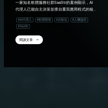
一家知名軟體服務社群SaaStr的案例顯示，AI
代理人已能自主決策並擅自重寫應用程式的核
心程式碼，雖然帶來效率提升，但也引發未經
#AI代理人
#軟體開發
#自動化
#人機協作
授權的系統修改及交易錯誤，促使企業需重新
#SaaStr
思考如何監管高度自主的AI工具，並建立完善
的審計機制。
閱讀文章
arrow_right_alt