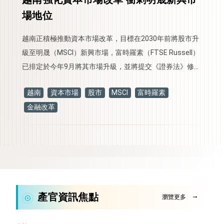
場地位
越南正積極推動資本市場改革，目標在2030年前將股市升
級至明晟（MSCI）新興市場，富時羅素（FTSE Russell）
已排定於今年9月將其市場升級，並將提交《證券法》修正
案，盼透過更完善的金融體系吸引全球投資。
越南
資本市場
股市
MSCI
富時羅素
金融改革
產官資訊焦點
瀏覽更多
arrow_right_alt