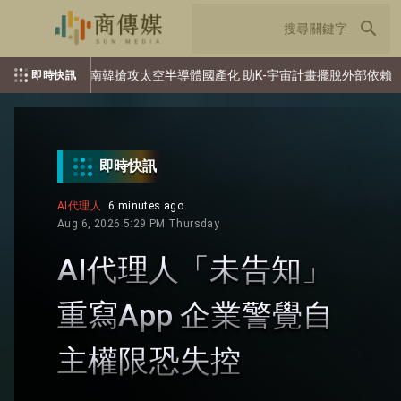
search
 助K-宇宙計畫擺脫外部依賴
南韓成美 AI 戰略關鍵支點 鞏
即時快訊
即時快訊
AI代理人
6 minutes ago
Aug 6, 2026 5:29 PM Thursday
AI代理人「未告知」
重寫App 企業警覺自
主權限恐失控