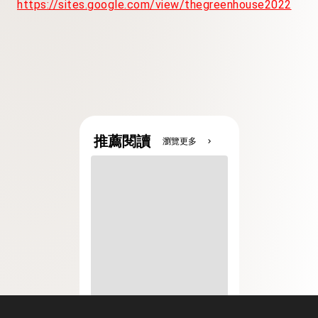
https://sites.google.com/view/thegreenhouse2022
推薦閱讀
瀏覽更多
chevron_right