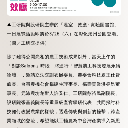
▲工研院與設研院主辦的「溫室 效應 · 實驗圖書館」
一日展覽活動即將於3/26（六）在彰化溪州公園登場。
（圖／工研院提供）
除了難得公開亮相的農工技術成果以外，當天上午的
「對談Saloon」時段，將進行「智慧農工科技發展永續
論壇」，邀請立法院謝衣鳯委員、農委會科技處王仕賢
處長、台灣農機公會楊建生理事長、福壽實業洪堯昆董
事長、元沛農坊創辦人許又仁、工研院彭裕民副院長、
設研院張基義院長等重量級產官學研代表，共同探討科
技如何改變農業的樣貌，透過傳統與創新的撞擊，跨產
業領域的交流，希望能以工輔農為中台灣產業導入新思