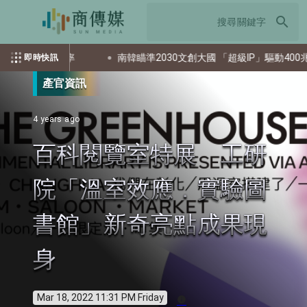
search
投資評估效率
南韓瞄準2030文創大國 「超級IP」驅動400兆韓元目
即時快訊
產官資訊
4 years ago
百科閱覽室特展 工研
院「溫室效應．實驗圖
書館」新奇亮點成果現
身
Mar 18, 2022 11:31 PM Friday
info