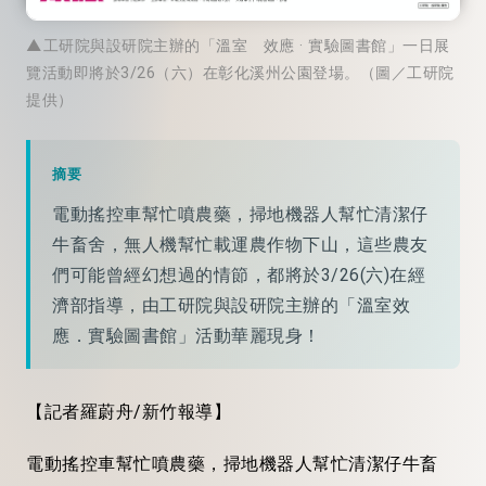
▲工研院與設研院主辦的「溫室 效應 · 實驗圖書館」一日展
覽活動即將於3/26（六）在彰化溪州公園登場。（圖／工研院
提供）
摘要
電動搖控車幫忙噴農藥，掃地機器人幫忙清潔仔
牛畜舍，無人機幫忙載運農作物下山，這些農友
們可能曾經幻想過的情節，都將於3/26(六)在經
濟部指導，由工研院與設研院主辦的「溫室效
應．實驗圖書館」活動華麗現身！
【記者羅蔚舟/新竹報導】
電動搖控車幫忙噴農藥，掃地機器人幫忙清潔仔牛畜