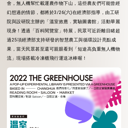
舍，無人機幫忙載運農作物下山，這些農友們可能曾經
幻想過的情節，都將於3/26(六)在經濟部指導，由工研
院與設研院主辦的「溫室效應．實驗圖書館」活動華麗
現身！透過「百科閱覽室」特展，民眾可近距離目睹超
過25項經濟部支持研發的智慧農工與循環設計亮點成
果，當天民眾甚至還可親眼看到「短途高負重無人機物
流」現場搭載冷凍櫃飛行運送冰棒喔！