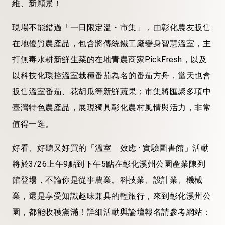
維、新願景！
現場不能錯過「一日限定溫・市集」，由彰化農友販售
在地優質農產品，包含將傳統鐵工廠變身智慧溫室，主
打無毒水耕新鮮生菜的在地青農商家PickFresh，以及
以科技化環控溫室栽種番茄為名的番茄方舟，當天也會
販售溫室番茄、花胡瓜等新鮮蔬果；市集將匯聚多項中
臺灣特色農產品，展現獨具彰化農村風情與活力，非常
值得一逛。
好看、好聽又好買的「溫室 效應 · 實驗圖書館」活動
將於3/26上午9點到下午5點在彰化溪州公園產業陳列
館登場，不論你是從事農業、科技業、設計業、機械
業，還是享受知識趣味兼具的輕旅行，來到彰化溪州公
園，都能收穫滿滿！詳細活動與論壇報名請參考網站：