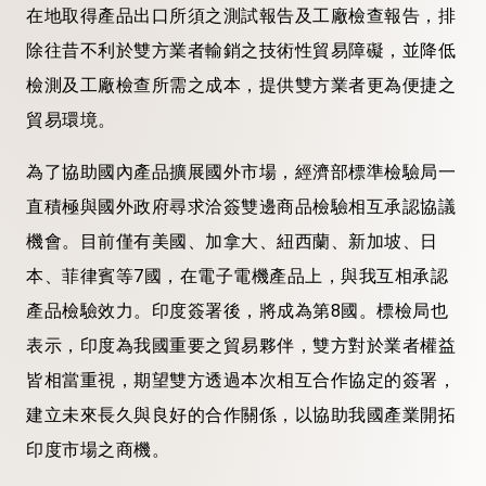
在地取得產品出口所須之測試報告及工廠檢查報告，排
除往昔不利於雙方業者輸銷之技術性貿易障礙，並降低
檢測及工廠檢查所需之成本，提供雙方業者更為便捷之
貿易環境。
為了協助國內產品擴展國外市場，經濟部標準檢驗局一
直積極與國外政府尋求洽簽雙邊商品檢驗相互承認協議
機會。目前僅有美國、加拿大、紐西蘭、新加坡、日
本、菲律賓等7國，在電子電機產品上，與我互相承認
產品檢驗效力。印度簽署後，將成為第8國。標檢局也
表示，
印度為我國重要之貿易夥伴，雙方對於業者權益
皆相當重視，期望雙方透過本次相互合作協定的簽署，
建立未來長久與良好的合作關係，以協助我國產業開拓
印度市場之商機。