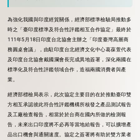
為強化我國與印度經貿關係，經濟部標準檢驗局推動多
時之「臺印度標準及符合性評鑑相互合作協定」最終於
111年5月18日印度台北協會主辦之「印度臺灣高層商
務圓桌會議」，由駐印度台北經濟文化中心葛葆萱代表
及印度台北協會戴國瀾會長完成異地簽署，深化兩國在
標準化及符合性評鑑領域合作，造福兩國消費者與產
業。
經濟部標檢局表示，
此次協定主要目的在於推動臺印雙
方相互承認彼此符合性評鑑機構所核發之產品測試報告
及工廠檢查報告，相當於
於台商在國內所做的檢測報
告，未來出口印度將不必再等當地給報告，可以擴增產
品出口機會與通關速度。
協定之簽署將有助於雙方業者