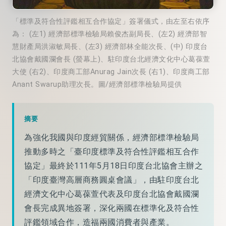
「標準及符合性評鑑相互合作協定」簽署儀式，由左至右依序
為： (左1) 經濟部標準檢驗局賴俊杰副局長、(左2) 經濟部智
慧財產局洪淑敏局長、(左3) 經濟部林全能次長、(中) 印度台
北協會戴國瀾會長 (螢幕上)、駐印度台北經濟文化中心葛葆萱
大使 (右2)、印度商工部Anurag Jain次長 (右1)、印度商工部
Anant Swarup助理次長。圖/經濟部標準檢驗局提供
摘要
為強化我國與印度經貿關係，經濟部標準檢驗局
推動多時之「臺印度標準及符合性評鑑相互合作
協定」最終於111年5月18日印度台北協會主辦之
「印度臺灣高層商務圓桌會議」，由駐印度台北
經濟文化中心葛葆萱代表及印度台北協會戴國瀾
會長完成異地簽署，深化兩國在標準化及符合性
評鑑領域合作，造福兩國消費者與產業。