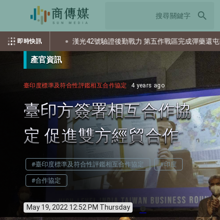
search
個資？
漢光42號驗證後勤戰力 第五作戰區完成彈藥還屯整備
即時快訊
產官資訊
臺印度標準及符合性評鑑相互合作協定
4 years ago
臺印方簽署相互合作協
定 促進雙方經貿合作
#臺印度標準及符合性評鑑相互合作協定
#印度
#合作協定
May 19, 2022 12:52 PM Thursday
info