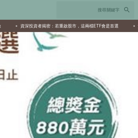
search
者揭密：若重啟股市，這兩檔ETF會是首選
父親節送什麼最實用