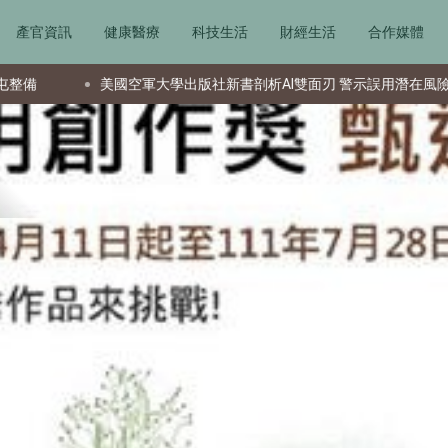
產官資訊
健康醫療
科技生活
財經生活
合作媒體
空軍大學出版社新書剖析AI雙面刃 警示誤用潛在風險
資深投資