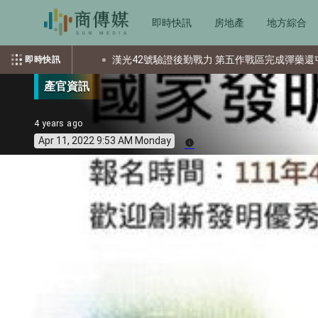
即時快訊
房地產
地方綜合
漢光42號驗證後勤戰力 第五作戰區完成彈藥還屯整備
美國
即時快訊
產官資訊
4 years ago
Apr 11, 2022 9:53 AM Monday
info