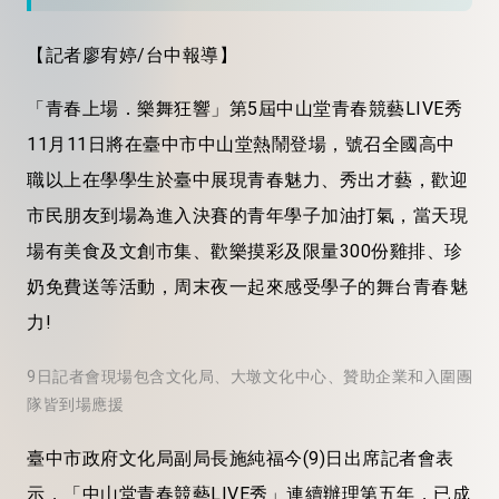
【記者廖宥婷/台中報導】
「青春上場．樂舞狂響」第5屆中山堂青春競藝LIVE秀
11月11日將在臺中市中山堂熱鬧登場，號召全國高中
職以上在學學生於臺中展現青春魅力、秀出才藝，歡迎
市民朋友到場為進入決賽的青年學子加油打氣，當天現
場有美食及文創市集、歡樂摸彩及限量300份雞排、珍
奶免費送等活動，周末夜一起來感受學子的舞台青春魅
力!
9日記者會現場包含文化局、大墩文化中心、贊助企業和入圍團
隊皆到場應援
臺中市政府文化局副局長施純福今(9)日出席記者會表
示，「中山堂青春競藝LIVE秀」連續辦理第五年，已成