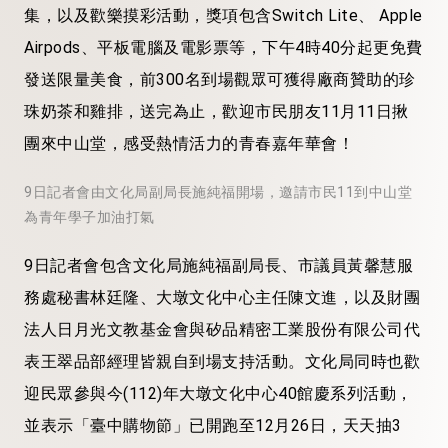
集，以及歡樂摸彩活動，獎項包含Switch Lite、 Apple
Airpods、平板電腦及電影票等，下午4時40分起更免費
發送限量美食，前300名到場觀眾可獲得廠商贊助的珍
珠奶茶和雞排，送完為止，歡迎市民朋友11月11日揪
團來中山堂，感受熱情活力的青春嘉年華會！
9日記者會由文化局副局長施純福開場，邀請市民11到中山堂
為青年學子加油打氣
9日記者會包含文化局施純福副局長、市議員黃馨慧服
務處秘書林廷隆、大墩文化中心主任陳文進，以及財團
法人日月光文教基金會與矽品精密工業股份有限公司代
表王翠品部經理皆親自到場支持活動。文化局同時也歡
迎民眾參與今(112)年大墩文化中心40館慶系列活動，
並表示「臺中購物節」已開跑至12月26日，天天抽3