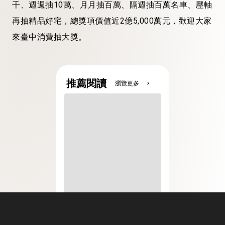
千、週週抽10萬、月月抽百萬、隔週抽百萬名車、壓軸
再抽精品好宅，總獎項價值近2億5,000萬元，歡迎大家
來臺中消費抽大獎。
推薦閱讀
瀏覽更多
chevron_right