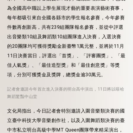
為全國高中職以上學生展現才藝的重要表演藝術賽事，
每年都吸引來自全國各縣市的學生報名參賽，今年參賽
件數再創新高，共有239組團隊報名參賽，並從中評選
出音樂類10組及舞蹈類10組團隊進入決賽，入選決賽
的20團隊均可獲得獎勵金新臺幣1萬元整，並將於11月
11日決賽當日，評選出「首獎」、「評審團獎」、「最
佳人氣獎」、「最佳造型獎」和「最佳創意獎」等獎
項，分別可獲獎金及獎牌，總獎金逾30萬元。
記者會邀請今年首次進入決賽的明台高中演出，11日將以嘻哈
舞蹈驚豔中山堂
文化局指出，今日記者會特別邀請入圍音樂類決賽的國
立臺中科技大學音樂創作社，以及入圍舞蹈類決賽的臺
中市私立明台高級中學MT Queen團隊帶來精采演出，