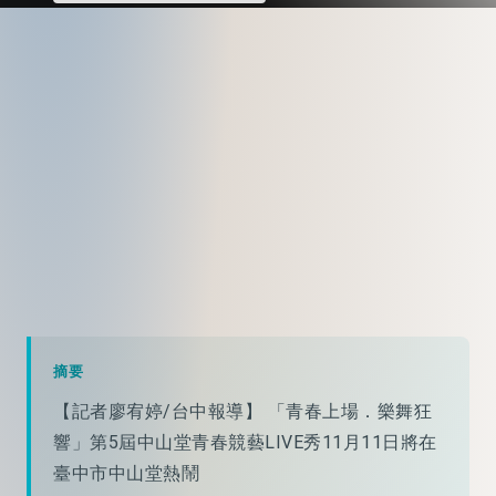
摘要
【記者廖宥婷/台中報導】 「青春上場．樂舞狂
響」第5屆中山堂青春競藝LIVE秀11月11日將在
臺中市中山堂熱鬧