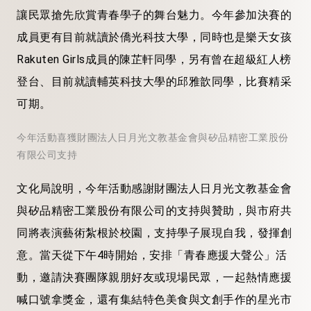
讓民眾搶先欣賞青春學子的舞台魅力。今年參加決賽的
成員更有目前就讀於僑光科技大學，同時也是樂天女孩
Rakuten Girls成員的陳芷軒同學，另有曾在超級紅人榜
登台、目前就讀輔英科技大學的邱雅歆同學，比賽精采
可期。
今年活動喜獲財團法人日月光文教基金會與矽品精密工業股份
有限公司支持
文化局說明，今年活動感謝財團法人日月光文教基金會
與矽品精密工業股份有限公司的支持與贊助，與市府共
同將表演藝術紮根於校園，支持學子展現自我，發揮創
意。當天從下午4時開始，安排「青春應援大聲公」活
動，邀請決賽團隊親朋好友或現場民眾，一起熱情應援
喊口號拿獎金，還有集結特色美食與文創手作的星光市