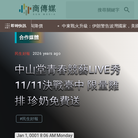
search
要求退款與降價
中東戰火升級：伊朗警告波灣國家，美國武器庫
即時快訊
合作媒體
民生好報
2026 years ago
中山堂青春競藝LIVE秀
11/11決戰臺中 限量雞
排 珍奶免費送
#民生好報
Jan 1, 0001 8:06 AM Monday