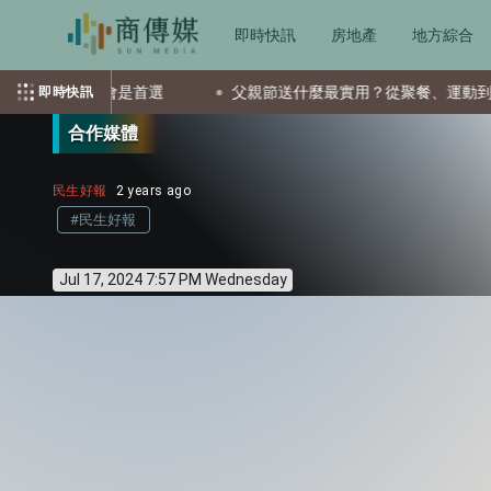
即時快訊
房地產
地方綜合
TF會是首選
父親節送什麼最實用？從聚餐、運動到日常營養 4
即時快訊
合作媒體
民生好報
2 years ago
#民生好報
Jul 17, 2024 7:57 PM Wednesday