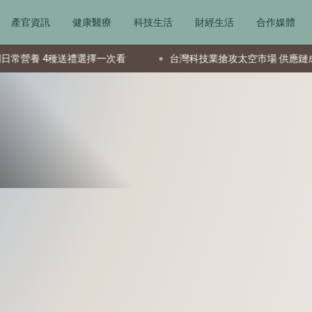
產官資訊
健康醫療
科技生活
財經生活
合作媒體
種送禮選擇一次看
台灣科技業搶攻太空市場 供應鏈成全球要角