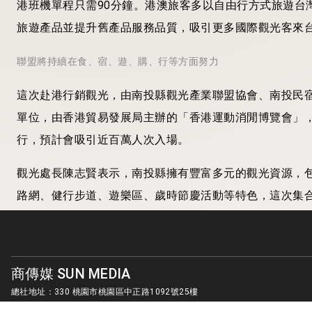
港班機單程只需90分鐘。港澳旅客多以自由行方式旅遊台
旅遊產品並提升舊產品服務品質，吸引更多國際觀光客來
聯盟將持續在食、宿、遊、購、行等方面努力
這次赴港行銷觀光，由南投縣觀光產業聯盟協會、南投民
單位，由香港貿易發展局主辦的「香港運動消閒博覽會」
行，預計會吸引近百萬人次入場。
觀光處長陳志賢表示，南投縣擁有豐富多元的觀光資源，
路網、健行步道、遊樂區、歲時節慶活動等特色，這次集
題旅遊軸線，包括合歡山星空軸、日月潭觀光軸、藝術溫
軸，並整合南投在地旅遊特色，結合「台灣好行」公車接
遊環境，提升服務品質與觀光體驗，期待能吸引更多香港
商傳媒 SUN MEDIA
總社地址：330 桃園市桃園區中正路1092號25樓
客服信箱：
sunmedia1010@gmail.com