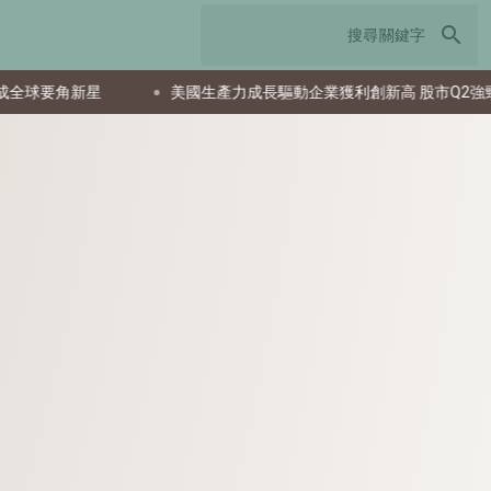
search
新星
美國生產力成長驅動企業獲利創新高 股市Q2強勁反彈