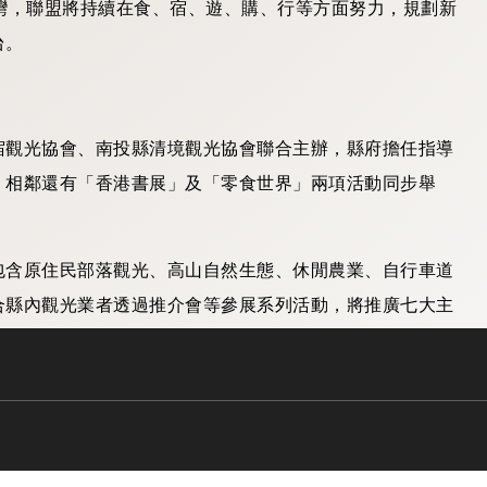
灣，聯盟將持續在食、宿、遊、購、行等方面努力，規劃新
台。
宿觀光協會、南投縣清境觀光協會聯合主辦，縣府擔任指導
，相鄰還有「香港書展」及「零食世界」兩項活動同步舉
包含原住民部落觀光、高山自然生態、休閒農業、自行車道
合縣內觀光業者透過推介會等參展系列活動，將推廣七大主
泉軸、八卦山休閒軸、集集鐵道軸、茶香工藝軸及玉山溫泉
駁路線，推介旅遊攻略、套票優惠及交通路線，營造友善旅
遊客來台優先選擇南投觀光。