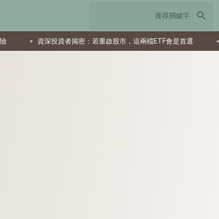
search
資深投資者揭密：若重啟股市，這兩檔ETF會是首選
父親節送什