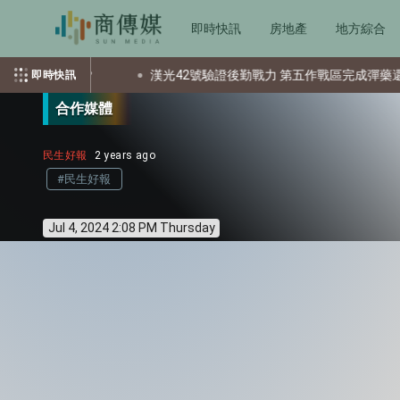
即時快訊
房地產
地方綜合
個資？
漢光42號驗證後勤戰力 第五作戰區完成彈藥還屯整備
即時快訊
合作媒體
民生好報
2 years ago
#民生好報
Jul 4, 2024 2:08 PM Thursday