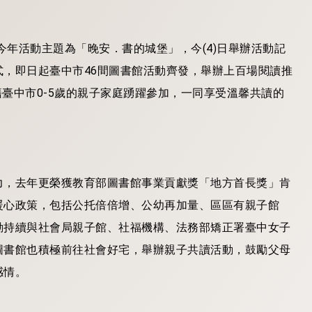
今年活動主題為「晚安．書的城堡」，今(4)日舉辦活動記
，即日起臺中市46間圖書館活動齊發，舉辦上百場閱讀推
籍臺中市0-5歲的親子家庭踴躍參加，一同享受溫馨共讀的
力，去年更榮獲教育部圖書館事業貢獻獎「地方首長獎」肯
暖心政策，包括公托倍倍增、公幼再加量、區區有親子館
動持續與社會局親子館、社福機構、法務部矯正署臺中女子
圖書館也積極前往社會好宅，舉辦親子共讀活動，鼓勵父母
感情。