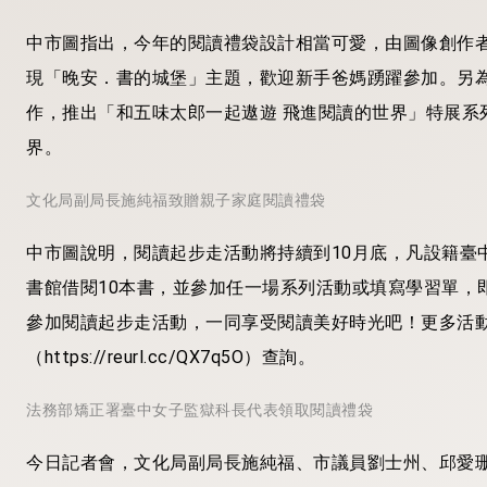
中市圖指出，今年的閱讀禮袋設計相當可愛，由圖像創作
現「晚安．書的城堡」主題，歡迎新手爸媽踴躍參加。另
作，推出「和五味太郎一起遨遊 飛進閱讀的世界」特展系
界。
文化局副局長施純福致贈親子家庭閱讀禮袋
中市圖說明，閱讀起步走活動將持續到10月底，凡設籍臺
書館借閱10本書，並參加任一場系列活動或填寫學習單，
參加閱讀起步走活動，一同享受閱讀美好時光吧！更多活動訊息請至
（https://reurl.cc/QX7q5O）查詢。
法務部矯正署臺中女子監獄科長代表領取閱讀禮袋
今日記者會，文化局副局長施純福、市議員劉士州、邱愛