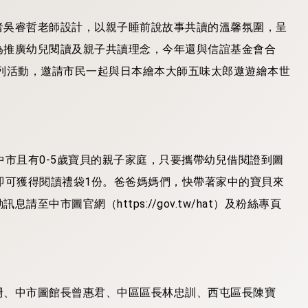
者吳睿哲老師設計，以親子睡前說故事共讀的溫馨氛圍，呈
為推廣幼兒閱讀及親子共讀理念，今年還與信誼基金會合
列活動，邀請市民一起與日本繪本大師五味太郎遨遊繪本世
中市且有0-5歲寶貝的親子家庭，只要攜帶幼兒借閱證到圖
即可獲得閱讀禮袋1份。爸爸媽媽們，快帶著家中的寶貝來
中市圖官網（https://gov.tw/hat）及粉絲專頁
珊、中市圖館長曾惠君、中區區長林忠訓、西屯區長陳寶