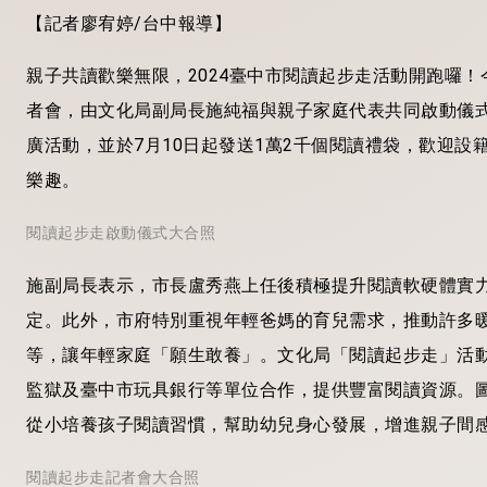
【記者廖宥婷/台中報導】
親子共讀歡樂無限，2024臺中市閱讀起步走活動開跑囉！
者會，由文化局副局長施純福與親子家庭代表共同啟動儀式
廣活動，並於7月10日起發送1萬2千個閱讀禮袋，歡迎設
樂趣。
閱讀起步走啟動儀式大合照
施副局長表示，市長盧秀燕上任後積極提升閱讀軟硬體實
定。此外，市府特別重視年輕爸媽的育兒需求，推動許多
等，讓年輕家庭「願生敢養」。文化局「閱讀起步走」活
監獄及臺中市玩具銀行等單位合作，提供豐富閱讀資源。
從小培養孩子閱讀習慣，幫助幼兒身心發展，增進親子間
閱讀起步走記者會大合照