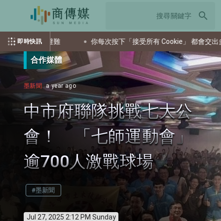
search
通引導民眾避難
你每次按下「接受所有 Cookie」 都會交出多少
即時快訊
合作媒體
墨新聞
a year ago
中市府聯隊挑戰七大公
會！ 「七師運動會」
逾700人激戰球場
#墨新聞
Jul 27, 2025 2:12 PM Sunday