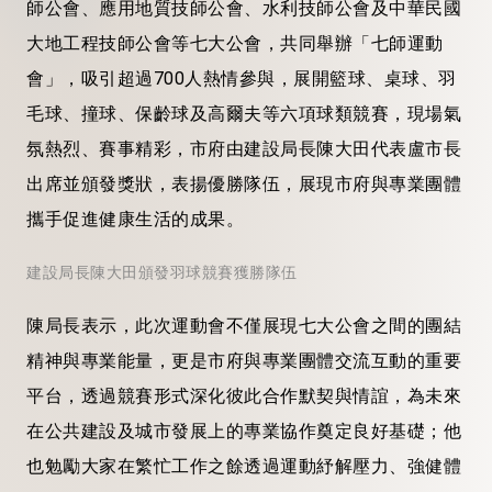
師公會、應用地質技師公會、水利技師公會及中華民國
大地工程技師公會等七大公會，共同舉辦「七師運動
會」，吸引超過700人熱情參與，展開籃球、桌球、羽
毛球、撞球、保齡球及高爾夫等六項球類競賽，現場氣
氛熱烈、賽事精彩，市府由建設局長陳大田代表盧市長
出席並頒發獎狀，表揚優勝隊伍，展現市府與專業團體
攜手促進健康生活的成果。
建設局長陳大田頒發羽球競賽獲勝隊伍
陳局長表示，此次運動會不僅展現七大公會之間的團結
精神與專業能量，更是市府與專業團體交流互動的重要
平台，透過競賽形式深化彼此合作默契與情誼，為未來
在公共建設及城市發展上的專業協作奠定良好基礎；他
也勉勵大家在繁忙工作之餘透過運動紓解壓力、強健體