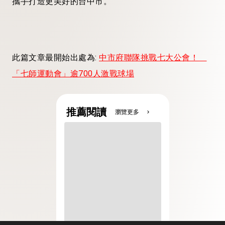
攜手打造更美好的台中市。
此篇文章最開始出處為:
中市府聯隊挑戰七大公會！
「七師運動會」逾700人激戰球場
推薦閱讀
瀏覽更多
chevron_right