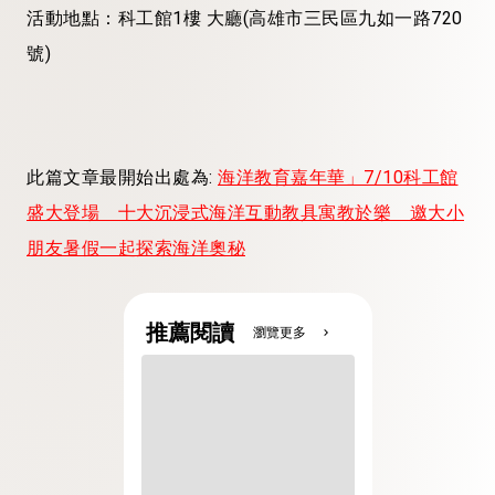
活動地點：科工館
1
樓
大廳
(
高雄市三民區九如一路720
號
)
此篇文章最開始出處為:
海洋教育嘉年華」7/10科工館
盛大登場 十大沉浸式海洋互動教具寓教於樂 邀大小
朋友暑假一起探索海洋奧秘
推薦閱讀
瀏覽更多
chevron_right