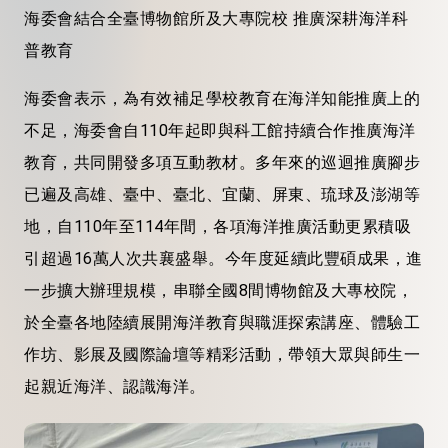
海委會
結合
全
臺
博物館所及大專院校
推
廣深耕
海洋
科
普
教育
海委會
表示，為有效補足學校教育在海洋知能推廣上的
不足，
海委會
自110年起即與科工館持續合作推廣海洋
教育，共同開發多
項互動教材。多年來的巡迴推廣腳步
已遍及高雄、
臺
中、
臺
北、宜蘭、屏東、琉球及澎湖等
地，自110年至114年間，各項海洋推廣活動更累積吸
引超過16萬人次共襄盛舉。今年度延續此豐碩成果，
進
一步擴大辦理規模，串聯全國8間博物館及大專校院，
於全
臺
各地陸續展開海洋教育與職
涯
探索講座、體驗工
作坊、影展及國際論壇等精彩活動，帶領大眾與師生一
起親近海洋、認識海洋
。