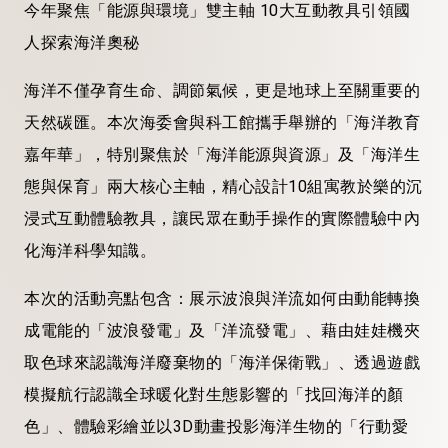
今年
聚焦「能源與環境」雙主軸
10大互動教具引領國
人
探索
海洋奧秘
海洋不僅孕育生命、調節氣候，更是地球上至關重要的
天然碳
匯
。
本
次
海委會
與科工館攜手
舉辦
的「海洋教育
嘉年華」，特別聚焦於「海洋能源與資源」及「海洋生
態與保育」兩大核心主軸
，精心設計10組寓教於樂的
沉
浸式互動體驗教具，讓民眾在動手操作的實際體驗中內
化海洋科學知識。
本次的
活動亮點包含：展示波浪與洋流如何由動能轉換
成電能的「波浪發電」及「洋流發電」、藉由娃娃
機夾
取色
球來認識海洋廢棄物的「海洋保衛戰」、透過遊戲
模擬航行認識全球暖化對生態影響的「找回海洋的顏
色」、體驗彩繪並以3D動畫投影海洋生物的「行動愛