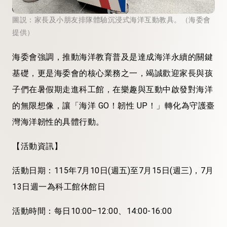
圖説：家長及小朋友排隊體驗沉浸式海洋互動教具。（海委會
提供）
海委會
強調
，
推動海洋教育普及是達成海洋永續的關鍵
基礎，更
是海委會
的核心業務之一，
竭誠歡迎家長與孩
子們在
暑
假期走進科工館，在樂趣與互動中啟發對海洋
的無限想像
，
讓「海洋 GO！韌性 UP！」轉化為守護臺
灣海洋韌性的具體行動
。
【活動資訊】
活動日期：115年7月10日(週五)至7月15日(週三)，
7月
13日
週一為科
工館休館
日
活動時間：每日10:00
–
12:00、14:00-16:00