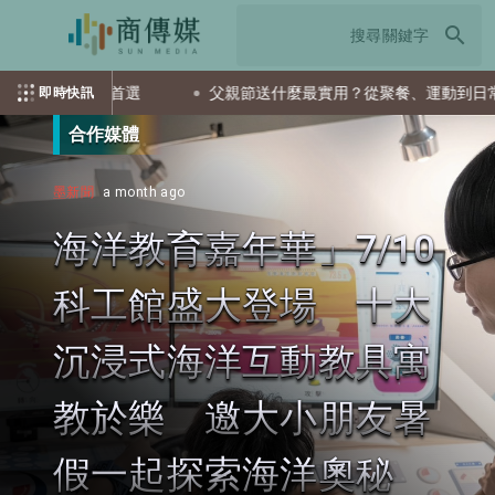
search
會是首選
父親節送什麼最實用？從聚餐、運動到日常營養 4種送
即時快訊
合作媒體
墨新聞
a month ago
海洋教育嘉年華」7/10
科工館盛大登場 十大
沉浸式海洋互動教具寓
教於樂 邀大小朋友暑
假一起探索海洋奧秘