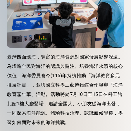
臺灣四面環海，豐富的海洋資源對國家發展影響深遠。
為增進全民對海洋的認識與關注、培養海洋永續的核心
價值，海洋委員會今(115)年持續推動「海洋教育多元
推展計畫」，並與國立科學工藝博物館合作舉辦「海洋
教育嘉年華」活動。活動將於7月10日至15日在科
工館
北館
1樓大廳登場，邀請全國大、小朋友從海洋出發，
一同
探索
海洋
能源、體驗科技
治理
、認識氣候
變遷
，學
習如何面對未來的海洋挑戰。