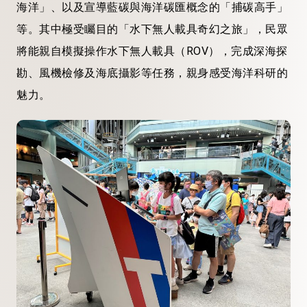
海洋」、以及
宣導藍碳與
海洋碳
匯
概念的「
捕碳高手
」
等。其中極受矚目的「水下無人
載具奇幻
之旅」，民眾
將能親自模擬操作水下無人載具（ROV），完成深海探
勘
、風機檢修及海底攝影等任務，親身感受海洋科
研
的
魅力。