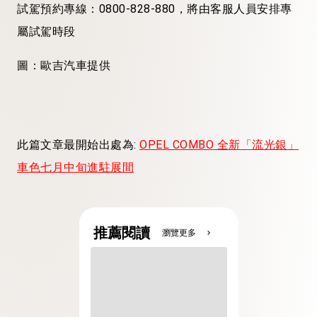
試駕預約專線：
0800-828-880
，將由客服人員安排專
屬試駕時段
圖：歐吉汽車提供
此篇文章最開始出處為:
OPEL COMBO 全新「流光銀」
車色七月中旬進駐展間
推薦閱讀
瀏覽更多
chevron_right