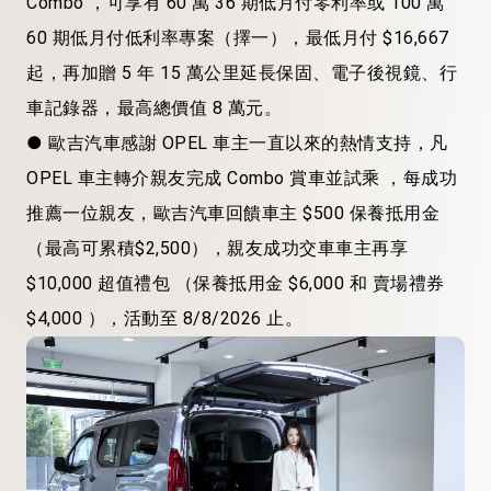
Combo
，可享有
60
萬
36
期低
月付零利率
或
100
萬
60
期低
月付低利率
專案（擇一），最低月付
$16,667
起，再加贈
5
年
15
萬公里
延長保固、電子後視鏡、行
車記錄器，最高總價值
8
萬元。
●
歐吉汽車感謝
OPEL
車主一直以來的熱情支持，凡
OPEL
車主轉
介
親友完成
Combo
賞車並試乘
，每成功
推薦一位親友，歐吉汽車回饋車主
$500
保養
抵
用金
（最高可累積
$2,500
），親友成功交車車主再享
$10,000
超值禮包
（保養抵用金
$6,000
和
賣場禮券
$4,000
），活動至
8/8/2026
止。