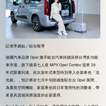
記者李婉如／綜合報導
德國汽車品牌
Opel
攜手歐吉汽車持續深耕台灣多功能
車市場，
旗下德系
七人座
MPV Opel Combo
迎來
26
年式限量到港。此次
新年式車型
特別導入全新車色「流
光銀」，預計將於七月中旬陸續進駐全台
Opel
展間，
為重視空間機能、家庭乘坐與日常實用性的消費者，帶
來更具質感與辨識度的全新選擇。