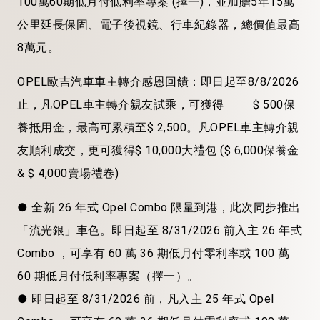
100
萬
60
期低
月付低利率
專案
(
擇
一
)
，
並加贈
5
年
15
萬
公里延長保固
、電子後視鏡
、行車紀錄器
，
總價值最高
8
萬元
。
OPEL
歐吉汽車車主轉
介
感恩回饋
：
即日起至
8
/
8
/2026
止，凡
OPEL
車主轉
介
親友試乘，可獲得
$ 500
保
養抵用金
，最高可累積至
$
2
,
500
。凡
OPEL
車主轉
介
親
友順利成交，更可獲得
$ 1
0,000
大禮包
(
$
6
,000
保養金
&
$
4
,000
賣場
禮卷
)
●
全新
26
年式
Opel Combo
限量到港，此次同步推出
「流光銀」車色。即日起至
8/31/2026
前入主
26
年式
Combo
，可享有
60
萬
36
期低
月付零利率
或
100
萬
60
期低
月付低利率
專案（擇一）。
●
即日起至
8/31/2026
前，凡入主
25
年式
Opel