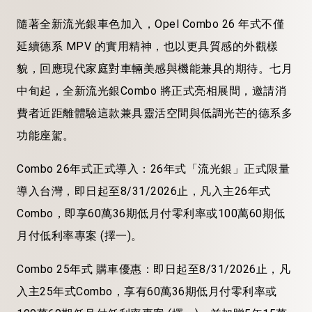
隨著全新流光銀車色加入，
Opel Combo 26
年式不僅
延續德系
MPV
的實用精神，也以更具質感的外觀樣
貌，回應現代家庭對車輛美感與機能兼具的期待。七月
中旬起，全新
流
光銀
Combo
將正式亮相展間，邀請消
費者近距離體驗這款兼具靈活空間與低調光芒的德系多
功能座駕。
Combo 26
年式
正式
導入
：
2
6
年式
「流光銀」
正式
限量
導入台灣，
即日起至
8
/
31
/202
6
止，凡
入主
2
6
年式
Combo
，即享
60
萬
36
期低月付零利率或
100
萬
60
期低
月付低利率專案
(
擇一
)
。
Combo
25
年式
購車
優惠
：
即日起至
8
/
31
/202
6
止，凡
入主
25
年式
Combo
，
享有
60
萬
36
期低
月付零利率
或