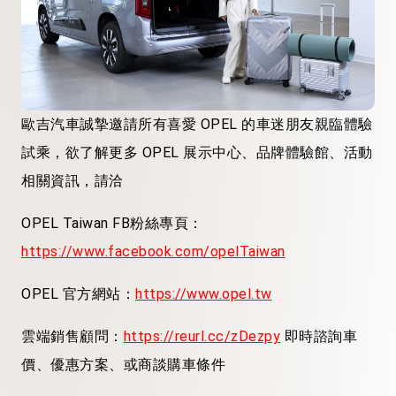
歐吉汽車誠摯邀請所有喜愛
OPEL
的車迷朋友親臨體驗
試乘，欲了解更多
OPEL
展示中心、品牌體驗館
、
活動
相關資訊，請洽
OPEL Taiwan FB
粉絲專頁：
https://www.facebook.com/opelTaiwan
OPEL
官方網站：
https://www.opel.tw
雲端銷售顧問：
https://reurl.cc/zDezpy
即時諮詢車
價、優惠方案
、
或商談購車條件