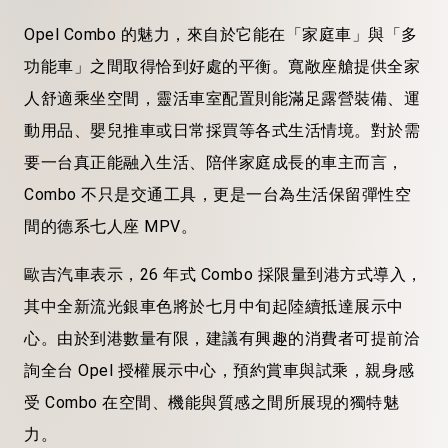
Opel Combo
的魅力，來自於它能在「家庭車」與「多
功能車」之間取得恰到好處的平衡。寬敞座艙提供全家
人舒適乘坐空間，
靈活車室配置
則能滿足露營裝備、運
動用品、嬰兒推車或日常採買等各式生活情境。對於需
要一台真正能融入生活、陪伴家庭成長的車主而言，
Combo
不只是交通工具，更是一台為生活保留彈性空
間的德系七人座
MPV
。
歐吉汽車表示，
26
年式
Combo
採
限量到港方式導入，
其中全新流光銀車色將於七月中旬起陸續抵達展示中
心。由於到港數量有限，建議有興趣的消費者可提前洽
詢全台
Opel
授權展示中心，預約賞車與試乘，親身感
受
Combo
在空間、機能與質感之間所展現的獨特魅
力。