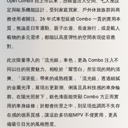
Opel Combo
自上市以來，憑藉靈活大空間、七人座設
定與歐系機能設計，受到家庭買家、
戶外休
旅族群與商
務使用者關注。
26
年式車型
延續
Combo
一貫的實用本
質，無論是日常通勤、親子出遊、長途旅行，或是載人
載物的多元需求，都能以高度彈性的空間表現從容應
對。
此次限量導入的「
流
光銀」車色，更為
Combo
注入不
同以往的視覺魅力。相較於「耀雪白」所呈現的簡約清
爽、「深湛藍」帶來的成熟穩重，「流光銀」透過細膩
的金屬光澤，展現出更新潮、
俐
落且具科技感的車身輪
廓。在陽光照射下，
銀色漆面能
突顯
Combo
方正而實
用的車身線條；於都會街景之中，則呈現低調而不失存
在感的德系質感，讓這款多功能
MPV
不僅實用，更具
備吸引目光的風格態度。