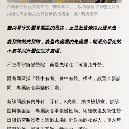
台南看守所設置獨立的「醫養園區」，以積極預防的態度對所
內慢性病收容人進行醫療防治措施。圖/ 南所提供
臺南看守所醫養園區的思路，正是把這條路反過來走：
能預防的先預防，能監內處理的先處理，能避免惡化的
不要等到外醫住院才處理。
不把看守所變醫院 而是先堵住「可避免外醫」
醫養園區採「醫中有養、養中有醫」模式，設置全新診
間、專屬病舍與樂齡工場。
新診間設有內外科、牙科、X光室、抽血檢驗室、候診
區與換藥室；專屬病舍承接慢性病、術後恢復及急性醫
療後仍需照護者；樂齡工場則針對高齡收容人，導入無