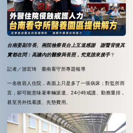
台南姜副市長、兩院檢察長台上互道感謝 謝聲背後其
實都在問：高牆內的醫療與長照，究竟誰來接手
？
記者／游宏琦 臺南看守所專題報導
一名收容人住院，表面上只是多了一張病床；對監所而
言，卻可能意味著車輛派遣、24小時戒護、勤務重排，
甚至另外找看護、先墊費用。