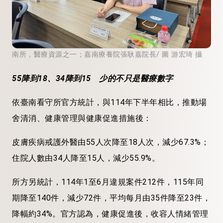
南所，醫療資源之一；嘉南療養院張耿嘉院長/ 圖 游宏琦 攝
55降到18、34降到15 少的不只是醫療數字
依臺南看守所官方統計，與114年下半年相比，推動場
舍清消、健康管理與健康促進措施後：
皮膚疾病戒護外醫由55人次降至18人次，減少67.3%；
住院人數由34人降至15人，減少55.9%。
所方另統計，114年1至6月違規案件212件，115年同
期降至140件，減少72件，平均每月由35件降至23件，
降幅約34%。官方認為，健康促進後，收容人情緒管理