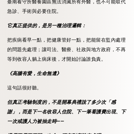
臺南看守所醫養園區無法消滅所有外醫，也不可能取代
急診、手術與必要住院。
它真正提供的，是另一種治理邏輯：
把疾病看早一點，把健康管好一點，把能留在監內處理
的問題先處理；讓司法、醫療、社政與地方政府，不再
等到收容人躺上病床後，才開始討論誰負責。
《高牆有愛，生命無遺》
這句話很好聽。
但真正考驗制度的，不是開幕典禮說了多少次「感
謝」，而是下一名收容人住院、下一筆看護費出現、下
一次戒護人力被抽走時——