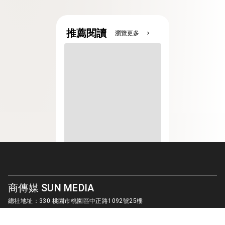
推薦閱讀
瀏覽更多
chevron_right
商傳媒 SUN MEDIA
總社地址：330 桃園市桃園區中正路1092號25樓
客服信箱：
sunmedia1010@gmail.com