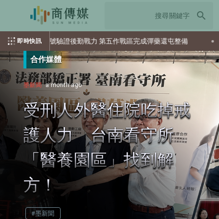
search
力 第五作戰區完成彈藥還屯整備
美國空軍大學出版社新書剖析AI
即時快訊
合作媒體
墨新聞
a month ago
受刑人外醫住院吃掉戒
護人力 台南看守所
「醫養園區」找到解
方！
#墨新聞