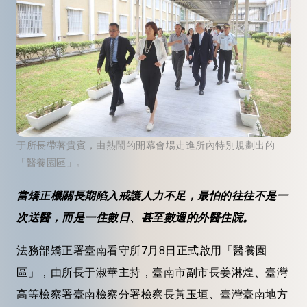
于所長帶著貴賓，由熱鬧的開幕會場走進所內特別規劃出的
「醫養園區」。
當矯正機關長期陷入戒護人力不足，最怕的往往不是一
次送醫，而是一住數日、甚至數週的外醫住院。
法務部矯正署臺南看守所7月8日正式啟用「醫養園
區」，由所長于淑華主持，臺南市副市長姜淋煌、臺灣
高等檢察署臺南檢察分署檢察長黃玉垣、臺灣臺南地方