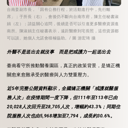
台南姜副市長，「因有公務行程，於活動進行中，先行離
席」；于所長（右），會後仍不斷向台南市府，陳主任秘書淑
娟（左）；請益關心追問，後續是否可以引進更多醫療資源進
南所。陳淑娟主任秘書表示，遠距醫療到宅長照，這些資源都
可以談。她個人允諾會積極協助。/ 圖 游宏琦 攝
外醫不是送出去就沒事 而是把戒護力一起送出去
臺南看守所推動醫養園區，真正的政策背景，是矯正機
關愈來愈難承受的醫療與人力雙重壓力。
近5年完整公開資料顯示，全國矯正機關「戒護就醫服
務人次」在疫情期間一度下降，但111年至113年已由
20,028人次回升至28,705人次，增幅約43.3%；同期住
院服務人次也由5,968增加至7,794，成長約30.6%。