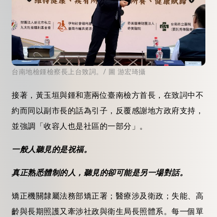
台南地檢鍾檢察長上台致詞。/ 圖 游宏琦攝
接著，黃玉垣與鍾和憲兩位臺南檢方首長，在致詞中不
約而同以副市長的話為引子，反覆感謝地方政府支持，
並強調「收容人也是社區的一部分」。
一般人聽見的是祝福。
真正熟悉體制的人，聽見的卻可能是另一場對話。
矯正機關隸屬法務部矯正署；醫療涉及衛政；失能、高
齡與長期照護又牽涉社政與衛生局長照體系。每一個單