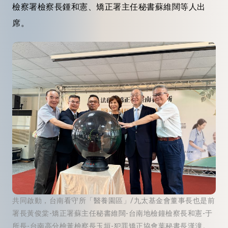
檢察署檢察長鍾和憲、矯正署主任秘書蘇維闊等人出
席。
共同啟動，台南看守所「醫養園區」/九太基金會董事長也是前
署長黃俊棠-矯正署蘇主任秘書維闊-台南地檢鐘檢察長和憲-于
所長-台南高分檢黃檢察長玉垣-犯罪矯正協會葉秘書長漢潼。