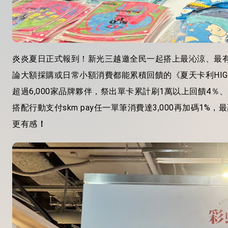
炎炎夏日正式報到！新光三越邀全民一起搭上最沁涼、最
論大額採購或日常小額消費都能累積回饋的《夏天卡利
HI
超過
6,000
家品牌夥伴，祭出單卡累計刷
1
萬以上回饋
4
％、
搭配行動支付
skm pay
任一單筆消費達
3,000
再加碼1%，
更有感
！