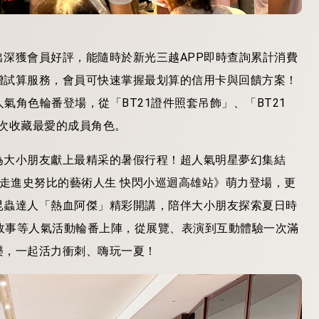
出深獲會員好評，能隨時於
新光三越
APP
即時查詢累計消費
增
試算服務，會員可快速掌握最划算的信用卡與回饋方案！
氣角色輪番登場，從「BT21
證件照套吊飾」、「
BT21
次收藏最愛的成員角色。
為大小朋友獻上最精采的暑假
行程！超人氣明星夢幻集結
走進史努比的藝術人生
快閃小巡迴高雄站》萌力登場，更
昆蟲達人「熱血阿傑」精彩開講，陪伴大小朋友探索夏日時
故事等人氣活動輪番上陣，從展覽、表演到
互動體驗一次滿
樂，一起活力衝刺、嗨玩一夏！