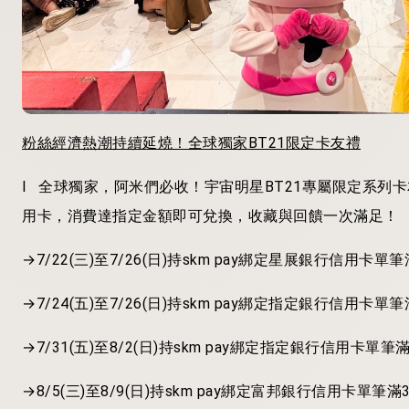
粉絲經濟熱潮持續延燒！全球獨家
BT21
限定卡友禮
l
全球獨家，阿米們必收！宇宙明星
BT21
專屬限定系列卡
用卡，消費達指定金額即可兌換，
收藏與回饋一次滿足！
→7/22(
三
)
至
7/26(
日
)
持
skm pay
綁定星展銀行信用卡單筆
→7/24(
五
)
至
7/26(
日
)
持
skm pay
綁定指定銀行信用卡單筆
→7/31(
五
)
至
8/2(
日
)
持
skm pay
綁定指定銀行信用卡單筆
→8/5(
三
)
至
8/9(
日
)
持
skm pay
綁定富邦銀行信用卡單筆滿