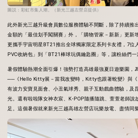
圖説：彩虹市集人潮。（新光三越左營店提供）
此外新光三越升級
會員數位服務體驗不間斷，除了持續推
金額的「最佳划手闖關賽」外，「購物管家－新新」更新
更攜手宇宙明星BT21推出全球獨家限定系列卡友禮，7位人
PVC
收納包」到「
BT21
棒球玩偶鑰匙圈」等，讓粉絲們一
暑假體驗熱潮全面引爆！強勢打造高雄最強夏日遊樂園，
──
《
Hello Kitty
展－當我改變時，
Kitty
也跟著蛻變》與
《
有波力安寶見面會、小丑氣球秀、親子互動戲曲體驗，及
光。還有
啦啦隊女神衣宸、
K-POP
隨播隨跳、萱萱老師說
足。這個暑假就來新光三越高雄左營店玩樂放電、盡情同