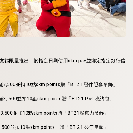
友禮限量
推出
，於指定日期使用
skm pay
並綁定指定銀行信
滿
3,500
並扣
10
點
skm points
贈「
BT21
證件照套吊飾」
滿
3, 500
並扣
10
點
skm points
贈「
BT21 PVC
收納包」
滿
3,500
並扣
10
點
skm points
贈「
BT21
壓克力吊飾」
3,500
並扣
10
點
skm points
，贈「
BT 21
公仔吊飾」