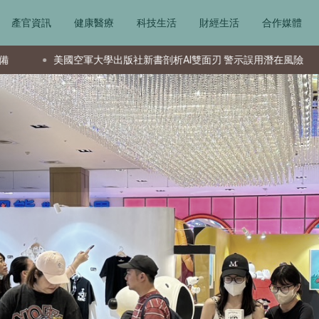
產官資訊
健康醫療
科技生活
財經生活
合作媒體
析AI雙面刃 警示誤用潛在風險
資深投資者揭密：若重啟股市，這