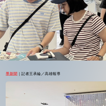
墨新聞
｜記者王承綸／高雄報導