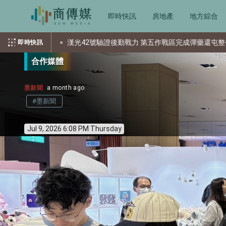
即時快訊
房地產
地方綜合
勤戰力 第五作戰區完成彈藥還屯整備
美國空軍大學出版社新書剖
即時快訊
合作媒體
墨新聞
a month ago
#墨新聞
Jul 9, 2026 6:08 PM Thursday