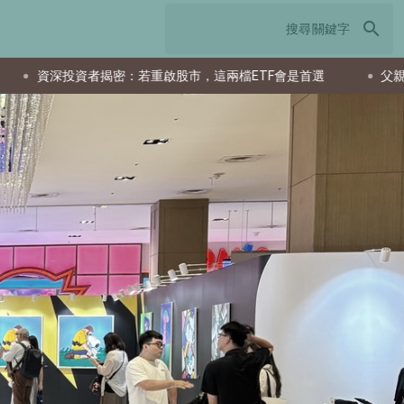
search
兩檔ETF會是首選
父親節送什麼最實用？從聚餐、運動到日常