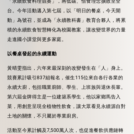
「永續飲食料理競賽」，將低碳、惜食理念擴散至全
台。今年活動邁入第七屆，以「明日的餐桌，今天開
動」為號召，並成為「永續教科書」教育合夥人，將累
積的永續飲食智慧轉化為校園教案，讓改變世界的力量
走進國小課堂與更多家庭。
以餐桌發起的永續運動
黃晴雯指出，六年來最深刻的改變發生在「人」身上。
競賽累計吸引837組報名，催生115位來自各行各業的
永續大廚，包括職業廚師、學生、上班族與退休長輩。
第六屆金牌得主是一位建築系學生，他以家鄉馬告入
菜，用創意呈現全植物性飲食，讓大眾看見永續源自對
土地的關懷，不只屬於專業廚房。
活動至今累計觸及7,500萬人次，也促進餐飲供應鏈轉