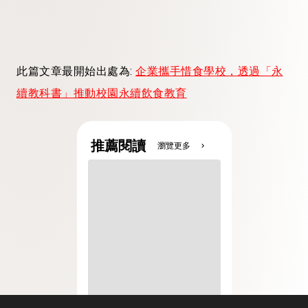
此篇文章最開始出處為:
企業攜手惜食學校，透過「永
續教科書」推動校園永續飲食教育
推薦閱讀
瀏覽更多
chevron_right