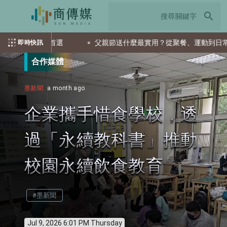
search
會是首選
父親節送什麼最實用？從聚餐、運動到日常營養 4種送
即時快訊
合作媒體
墨新聞
a month ago
企業攜手惜食學校，透
過「永續教科書」推動
校園永續飲食教育
#墨新聞
Jul 9, 2026 6:01 PM Thursday