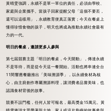
黃晴雯強調，永續不是單一單位的責任，必須由學校、
家庭與企業攜手。當孩子回家提醒父母「這個不要丟，
還可以這樣用」，永續教育便真正落實；今天在餐桌上
懂得珍惜食物的孩子，明天也將成為推動永續社會最有
力的一代。
明日的餐桌，邀請更多人參與
第七屆競賽主題「明日的餐桌，今天開動」，傳達永續
不是等待，而是從今天這一餐開始。活動也將串連全台
11間響應餐廳推出「美味溯源季」，以永續食材為核
心，由主廚創作專屬溯源料理，讓消費者品嘗美味，也
認識食材背後的故事。
競賽不設門檻，任何人皆可報名，最高獎金15萬元。黃
晴雯邀請大眾帶著與土地、家人或這片島嶼的故事參與