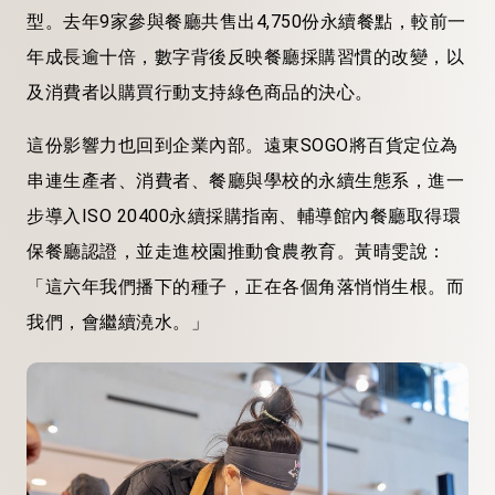
型。去年9家參與餐廳共售出4,750份永續餐點，較前一
年成長逾十倍，數字背後反映餐廳採購習慣的改變，以
及消費者以購買行動支持綠色商品的決心。
這份影響力也回到企業內部。遠東SOGO將百貨定位為
串連生產者、消費者、餐廳與學校的永續生態系，進一
步導入ISO 20400永續採購指南、輔導館內餐廳取得環
保餐廳認證，並走進校園推動食農教育。黃晴雯說：
「這六年我們播下的種子，正在各個角落悄悄生根。而
我們，會繼續澆水。」