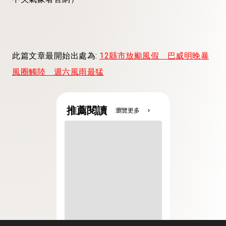
此篇文章最開始出處為:
12縣市放颱風假 巴威明晚暴
風圈觸陸 週六風雨最猛
推薦閱讀
瀏覽更多
chevron_right