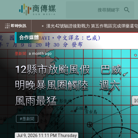
search
多少個資？
漢光42號驗證後勤戰力 第五作戰區完成彈藥還屯整備
即時快訊
合作媒體
墨新聞
a month ago
12縣市放颱風假 巴威
明晚暴風圈觸陸 週六
風雨最猛
#墨新聞
Jul 9, 2026 11:11 PM Thursday