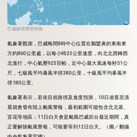
巴威路徑潛勢預報
氣象署觀測，巴威晚間8時中心位置在鵝鑾鼻的東南東
方約860公里處，以每小時23公里速度，向北北西轉西
北進行，中心氣壓925百帕，近中心最大風速每秒51公
尺，七級風平均暴風半徑380公里，十級風平均暴風半
徑180公里。
氣象署表示，若依目前路徑及進度預測，10日凌晨至清
晨就會發布陸上颱風警報，最初範圍可能包含北北基、
宜花等地區；11日白天會是颱風巴威距台最近期間，真
正要解除颱風警報，可能要等到12日白天。（圖／翻攝
中央氣象署官網）