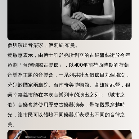
參與演出音樂家，伊莉絲·布曼。
黃敏惠表示，由博士許舒堯所創立的古鍵盤藝術於今年
策劃「台灣國際古樂節」，以400年前荷西時期的荷蘭
音樂為主題的音樂會，一系列共計五個節目九個場次，
分別於國家兩廳院、台南奇美博物館、高雄衛武營，很
榮幸嘉義市能在本次音樂列車的演出之列；《城市之
歌》音樂會將使用歷史古樂器演奏，帶領觀眾穿越時
光，讓市民可以體驗不同樂器所表現出不同的音律之
美。