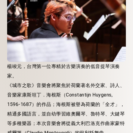
楊竣元，台灣第一位專精於古樂演奏的低音提琴演奏
家。
《城市之歌》音樂會將聚焦於荷蘭著名外交家、詩人、
音樂家康斯坦丁．海根斯（Constantijn Huygens,
1596-1687）的作品；海根斯被譽為荷蘭的「全才」，
精通多國語言，並自幼學習維奧爾琴、魯特琴、大鍵琴
等多種樂器；本次音樂會將從義大利巴洛克作曲家蒙特
威爾第（Claudio Monteverdi）的巴利托舞曲