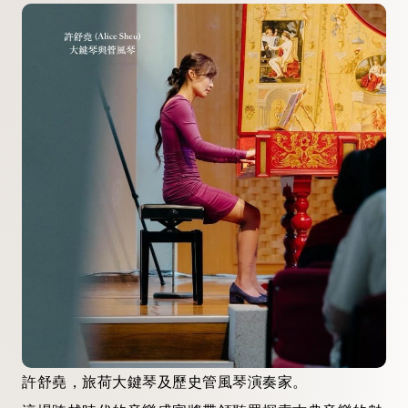
許舒堯，旅荷大鍵琴及歷史管風琴演奏家。