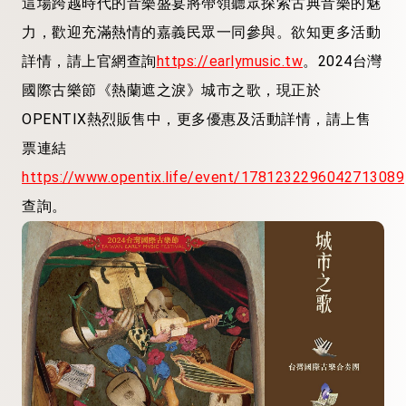
這場跨越時代的音樂盛宴將帶領聽眾探索古典音樂的魅
力，歡迎充滿熱情的嘉義民眾一同參與。欲知更多活動
詳情，請上官網查詢
https://earlymusic.tw
。2024台灣
國際古樂節《熱蘭遮之淚》城市之歌，現正於
OPENTIX熱烈販售中，更多優惠及活動詳情，請上售
票連結
https://www.opentix.life/event/1781232296042713089
查詢。