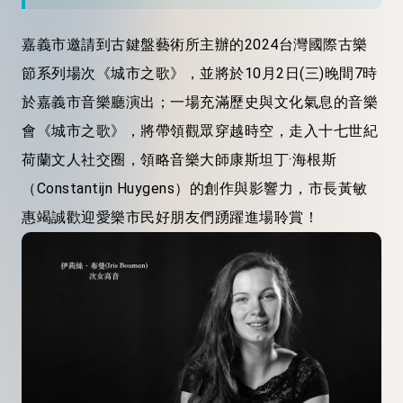
嘉義市邀請到古鍵盤藝術所主辦的2024台灣國際古樂
節系列場次《城市之歌》，並將於10月2日(三)晚間7時
於嘉義市音樂廳演出；一場充滿歷史與文化氣息的音樂
會《城市之歌》，將帶領觀眾穿越時空，走入十七世紀
荷蘭文人社交圈，領略音樂大師康斯坦丁·海根斯
（Constantijn Huygens）的創作與影響力，市長黃敏
惠竭誠歡迎愛樂市民好朋友們踴躍進場聆賞！