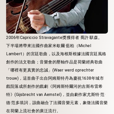
2006年Capriccio Stravagante獎獲得者 喬許·騏森。
下半場將帶來法國作曲家米歇爾·藍柏（Michel
Lambert）的宮廷歌曲，以及海根斯根據法國宮廷風格
創作的法文歌曲；音樂會的壓軸作品是荷蘭經典歌曲
「哪裡有更真實的忠誠」(Waer werd oprechter
trouw)，這首曲子出自阿姆斯特丹為慶祝1638年城市
戲院落成所創作的戲劇《阿姆斯特爾河的吉斯布雷希
特》(Gijsbrecht van Aemstel)，並由劇作家尤斯特·范·
德·范多填詞，該曲融合了法國音樂元素，象徵法國音樂
在荷蘭上流社會的廣泛流行。