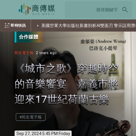
search
美國空軍大學出版社新書剖析AI雙面刃 警示誤用潛在風險
即時快訊
合作媒體
民生電子報
2 years ago
《城市之歌》穿越時空
的音樂饗宴 嘉義市將
迎來17世紀荷蘭古樂
#民生電子報
Sep 27, 2024 5:45 PM Friday