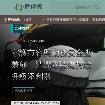
search
ETF會是首選
父親節送什麼最實用？從聚餐、運動到日常營養 
即時快訊
合作媒體
民生電子報
2 years ago
守護市容與勤務安全應
兼顧 清潔隊裝備持續
升級添利器
#民生電子報
Dec 28, 2024 4:45 PM Saturday