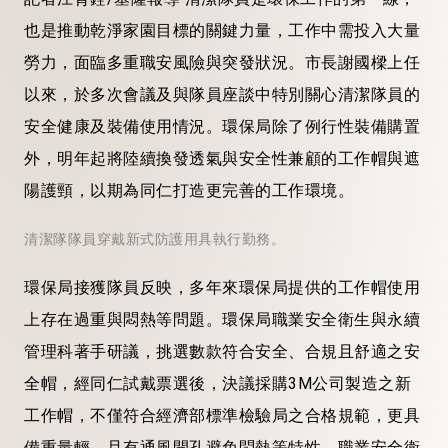
也是推動乾淨家園目標的關鍵力量，工作中需投入大量
勞力，面臨多重職安風險與突發狀況。市長謝國樑上任
以來，於多次會議及與隊員座談中特別關心清潔隊員的
安全健康及裝備使用情況。環保局除了例行性裝備購置
外，明年起將陸續換發透氣與安全性兼顧的工作帽與遮
陽護頸，以期為同仁打造更完善的工作環境。
清潔隊隊員穿戴新式防護用具執行勤務。
環保局接獲隊員反映，多年來環保局提供的工作帽使用
上存在過重與悶熱等問題。環保局職業安全衛生與永續
管理科著手研議，挑選數款符合安全、合規且舒適之安
全帽，經同仁試戴票選後，決議採購3M公司製造之新
工作帽，不僅符合經濟部標準檢驗局之合格規範，更具
備重量輕，且有通風開孔避免悶熱等特性。職業安全衛