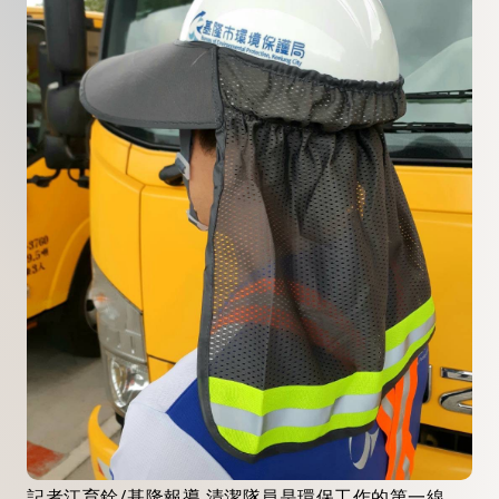
記者江育銓/基隆報導 清潔隊員是環保工作的第一線，