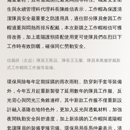
生與永續管理科代理科長陳維信表示，工作帽為保護清
潔隊員安全最重要之防護用具，過往部分隊員會因工作
帽過重與悶熱而排斥配戴，本次新購之工作帽相信可獲
得改善，加上遮陽護頸搭配使用更可使隊員們在烈日下
工作時有效防曬，確保同仁勞動安全。
信義班（左起）隊員王斯品、隊長王玉蘭、隊員辜萬徽穿戴新
式工作帽與工作服等裝備。
環保局除每年定期採購的雨衣雨鞋、防穿刺手套等裝備
外，今年五月起重新製發了延用數年的隊員工作服、反
光背心與閃光三角錐連桿。其中新款工作服不僅重新設
計融入基隆在地特色外，更加入反光與透氣材料，加強
夜間執勤安全與舒適度，加上新添購的工作帽與遮陽帽
套讓隊員的裝備更臻完備。環保局局長馬仲豪表示，清