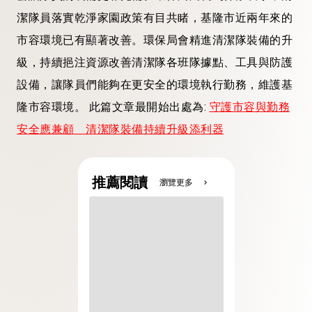
潔隊員落實乾淨家園政策有目共睹，基隆市近兩年來的
市容環境已有顯著改善。環保局會精進清潔隊裝備的升
級，持續挹注資源改善清潔隊各班隊據點、工具與防護
設備，讓隊員們能夠在更安全的環境執行勤務，維護基
隆市容環境。 此篇文章最開始出處為:
守護市容與勤務
安全應兼顧 清潔隊裝備持續升級添利器
推薦閱讀
瀏覽更多
chevron_right