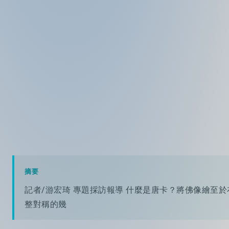
摘要
記者/游宏琦 專題採訪報導 什麼是唐卡？將佛像繪至
整對稱的幾