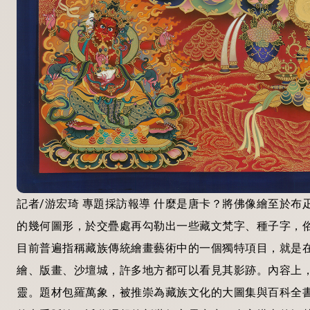
記者/游宏琦 專題採訪報導 什麼是唐卡？將佛像繪至於
的幾何圖形，於交疊處再勾勒出一些藏文梵字、種子字，
目前普遍指稱藏族傳統繪畫藝術中的一個獨特項目，就是在
繪、版畫、沙壇城，許多地方都可以看見其影跡。內容上
靈。題材包羅萬象，被推崇為藏族文化的大圖集與百科全書