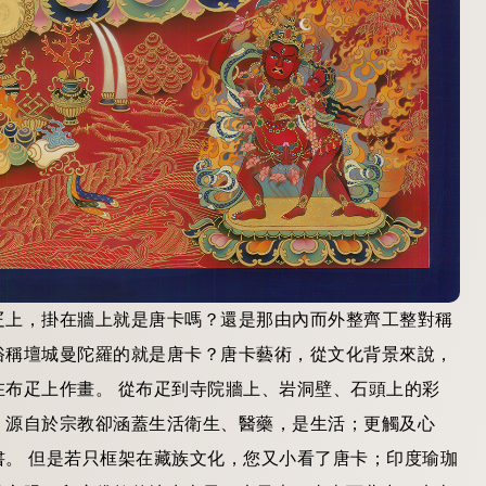
布疋上，掛在牆上就是唐卡嗎？還是那由內而外整齊工整對稱
俗稱壇城曼陀羅的就是唐卡？唐卡藝術，從文化背景來說，
布疋上作畫。 從布疋到寺院牆上、岩洞壁、石頭上的彩
，源自於宗教卻涵蓋生活衛生、醫藥，是生活；更觸及心
。 但是若只框架在藏族文化，您又小看了唐卡；印度瑜珈