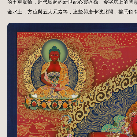
的七重脈輪，近代崛起的新世紀心靈療癒、金字塔上的智
金水土，方位與五大元素等，這些與唐卡彼此間，據悉也