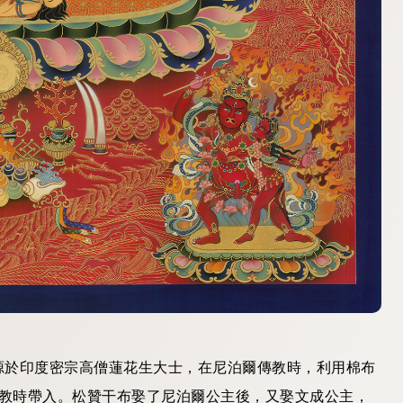
源於印度密宗高僧蓮花生大士，在尼泊爾傳教時，利用棉布
傳教時帶入。松贊干布娶了尼泊爾公主後，又娶文成公主，