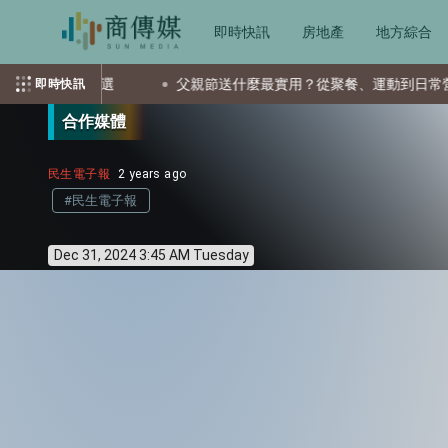
即時快訊
房地產
地方綜合
送什麼最實用？從聚餐、運動到日常營養 4種送禮選擇一次看
台
即時快訊
合作媒體
民生電子報
2 years ago
#民生電子報
Dec 31, 2024 3:45 AM Tuesday