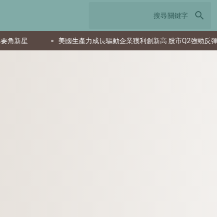
search
動企業獲利創新高 股市Q2強勁反彈
日本TCS加速轉型AI驅動