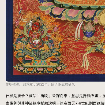
作明佛母。謝克駿，2022年。圖 / 謝克駿提供
什麼是唐卡？藏語「唐嘎」音譯而來，意思是捲軸布畫，
畫佛尊與其神跡故事輔助說明，約在西元7-8世紀到西藏