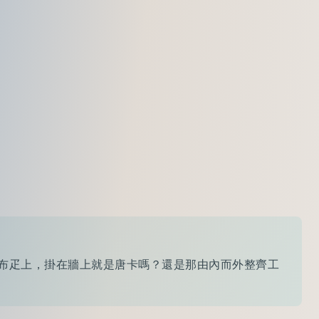
於布疋上，掛在牆上就是唐卡嗎？還是那由內而外整齊工