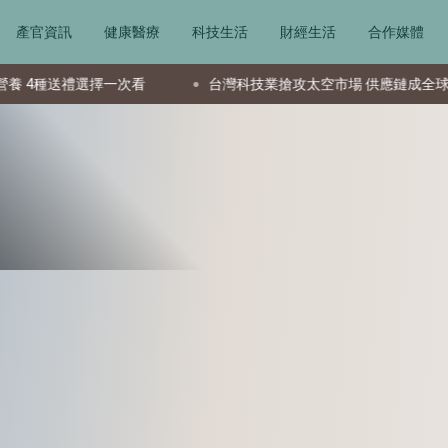
產官資訊
健康醫療
科技生活
財經生活
合作媒體
灣科技業搶攻太空市場 供應鏈成全球要角新星
美國生產力成長驅