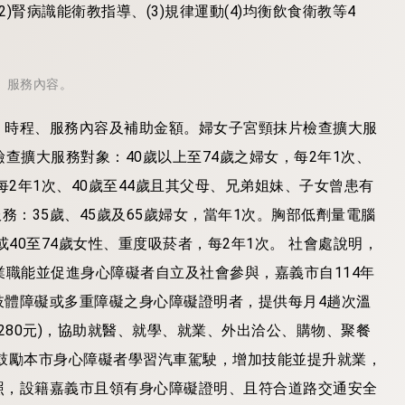
)腎病識能衛教指導、(3)規律運動(4)均衡飲食衛教等4
、服務內容。
、時程、服務內容及補助金額。婦女子宮頸抹片檢查擴大服
檢查擴大服務對象：40歲以上至74歲之婦女，每2年1次、
每2年1次、40歲至44歲且其父母、兄弟姐妹、子女曾患有
服務：35歲、45歲及65歲婦女，當年1次。胸部低劑量電腦
40至74歲女性、重度吸菸者，每2年1次。 社會處說明，
就業職能並促進身心障礙者自立及社會參與，嘉義市自114年
肢體障礙或多重障礙之身心障礙證明者，提供每月4趟次溫
280元)，協助就醫、就學、就業、外出洽公、購物、聚餐
鼓勵本市身心障礙者學習汽車駕駛，增加技能並提升就業，
照，設籍嘉義市且領有身心障礙證明、且符合道路交通安全