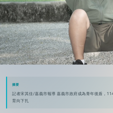
摘要
記者宋其佳/嘉義市報導 嘉義市政府成為青年後盾，1
育向下扎