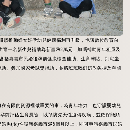
4年繼續推動婦女好孕幼兒健康福利再升級，也讓數位教育向
每生育一名新生兒補助為新臺幣3萬元、加碼補助青年租屋及
容含括嘉義市民婚後孕前健康檢查補助、生育津貼、到宅坐
補助、參加國家考試獎補助，並將班班喝鮮奶對象擴及至國
府在有限的資源裡做重要的事，為青年培力，也守護嬰幼兒
在孕前評估生育風險，以預防先天性遺傳疾病，並確保能順
婚男(女)性設籍嘉義市滿6個月以上，即可申請嘉義市民婚