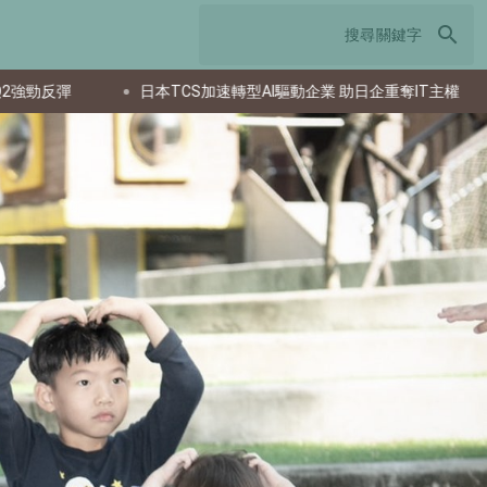
search
CS加速轉型AI驅動企業 助日企重奪IT主權
家庭共用智慧型手機