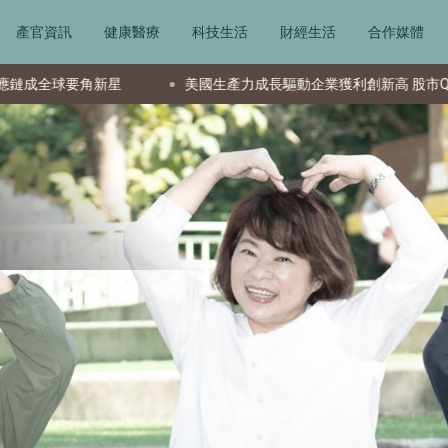
產官資訊
健康醫療
科技生活
財經生活
合作媒體
美國生產力成長驅動企業獲利創新高 股市Q2強勁反彈
日本T