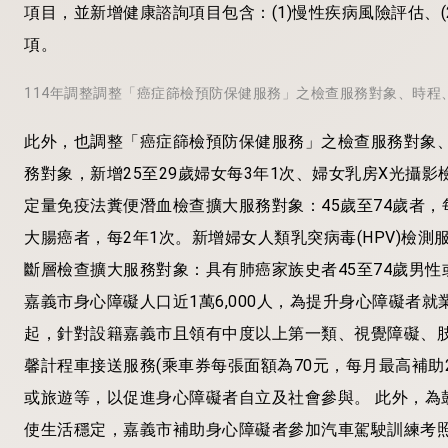
項目，並新增健康諮詢項目包含：(1)慢性疾病風險評估、(2
項。
114年調整調整「癌症篩檢預防保健服務」之檢查服務對象、時程
此外，也調整「癌症篩檢預防保健服務」之檢查服務對象
務對象，新增25至29歲婦女每3年1次、婦女乳房X光攝影
定量免疫法糞便潛血檢查擴大服務對象：45歲至74歲者，
大腸癌者，每2年1次。新增婦女人類乳突病毒(HPV)檢測
斷層檢查擴大服務對象：具有肺癌家族史者45至74歲男性或
嘉義市身心障礙人口近1萬6,000人，為提升身心障礙者
起，針對設籍嘉義市且領有中度以上第一類、視覺障礙、
馨計程車接送服務(乘車券每張面額為70元，每月最高補助
或旅遊等，以促進身心障礙者自立及社會參與。 此外，為
使生活穩定，嘉義市補助身心障礙者參加汽車駕駛訓練考