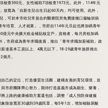
查590元、女性補助7項檢查1973元。此外，114年元
」放寬為「自新生兒出生日起60天內」均可使用。此外，
幼兒，可於本市幼兒常規合約醫療院所免費接種口服輪狀病
青年培育、人才就業」，市府自114年元旦起也將加碼青年
300億元中央擴大租金補貼核定戶」資格者，每月房租加碼
人。此外，市府成為青年求職後盾，推出「青年求職加薪補助」政
達基本工資以上、4萬元以下，18-29歲青年族群推出
12個月。
到自己的定位，打造優質生活圈，建構友善的育兒環境，並
，與市府團隊齊心努力，期待打造嘉義市成為願生、樂養，
年即將上路的健康補助方案還包括，調整「成人預防保健服
象除放寬至30歲到39歲民眾，每5年1次，增加檢驗尿酸