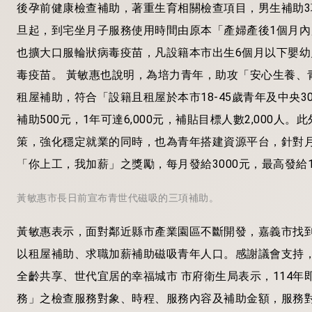
後孕前健康檢查補助，著重生育相關檢查項目，男生補助3項檢
旦起，到宅坐月子服務使用時間由原本「產婦產後1個月內
也擴大口服輪狀病毒疫苗，凡設籍本市出生6個月以下嬰
毒疫苗。 黃敏惠也說明，為培力青年，助攻「安心生養、
租屋補助，符合「設籍且租屋於本市18-45歲青年及中央
補助500元，1年可達6,000元，補貼目標人數2,000
策，強化穩定就業的同時，也為青年搭建資源平台，針對月薪
「你上工，我加薪」之獎勵，每月發給3000元，最高發給
黃敏惠市長日前宣布青世代磁吸的三項補助。
黃敏惠表示，面對鄰近縣市產業園區不斷開發，嘉義市找
以租屋補助、求職加薪補助磁吸青年人口。感謝議會支持
全齡共享、世代宜居的幸福城市 市府衛生局表示，114
務」之檢查服務對象、時程、服務內容及補助金額，服務對