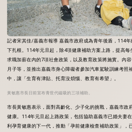
記者宋其佳/嘉義市報導 嘉義市政府成為青年後盾，11
下扎根。114年元旦起，除4項健康補助方案上路，提高
求職加薪在內的7項社會政策，以及教育政策將施實。內
月子等，並推出嘉義市身心障礙者參加汽車駕駛訓練考照
中，讓「生育有津貼、托育沒煩惱、教育有希望」。
黃敏惠市長日前宣布青世代磁吸的三項補助。
市長黃敏惠表示，面對高齡化、少子化的挑戰，嘉義市政
健康。114年元旦起上路政策，包括協助嘉義市已婚夫妻
利孕育健康的下一代，推動「孕前健康檢查補助政策」，已