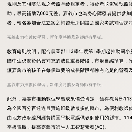
規則及其相關法規之考照年齡規定者，得於考取駕駛執照
助，最高補助7,000元整。嘉義市也為身心障礙者提供參
者，報名參加合法立案之補習班所開設之國家考試補習課程，
嘉義市力推數位學習，新年度將擴及為師師有平板。
教育處則說明，配合農業部113學年度第1學期起推動國
國中生仍處於鈣質補充的成長重要階段，市府自編預算，預
讓嘉義市的孩子在每個重要的成長階段都擁有充足的營養
嘉義市力推數位學習，新年度將擴及為師師有平板。
此外，嘉義市推動數位學習成果備受肯定，獲得教育部11
為全國百分百通過且實施班級數最多的縣市。為便利教師備
由地方政府編列經費購置平板電腦供教師使用的縣市。11
平板電腦，提高嘉義市師生人工智慧素養(AQ)。