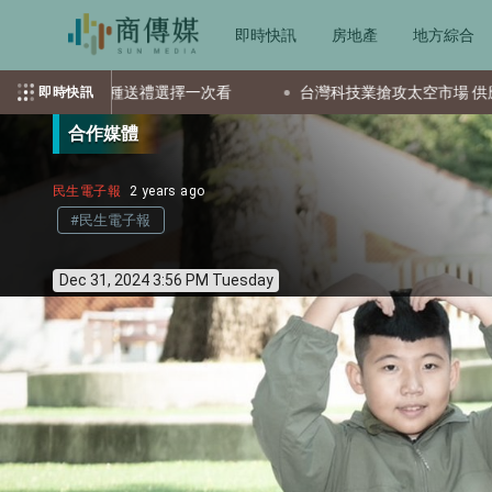
即時快訊
房地產
地方綜合
一次看
台灣科技業搶攻太空市場 供應鏈成全球要角新星
即時快訊
合作媒體
民生電子報
2 years ago
#民生電子報
Dec 31, 2024 3:56 PM Tuesday