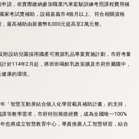
後申請，依實際繳納參加職業汽車駕駛訓練考照課程費用補
加國家考試獎補助，設籍嘉義市4個月以上、符合相關資格
最高補助由新臺幣8,000元提高至2萬元整。
小及附設幼兒園採用國產可溯源乳品專案實施計劃，市府考量
計於114年2月起，將班班喝鮮乳政策擴及市府所屬國中，
及健康的環境。
3年「智慧互動屏結合個人化學習載具補助計畫」的支持，
課等教學需求，市府特別籌措經費，成為全國唯一100%
4年也將成立智慧教育中心，專責推廣人工智慧研習，結合