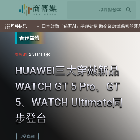
search
攻擊
日本啟動「秘匿AI」基礎架構 助企業數據保密並運用AI
即時快訊
合作媒體
樂聯網
2 years ago
HUAWEI三大穿戴新品
WATCH GT 5 Pro、GT
5、WATCH Ultimate同
步登台
#樂聯網