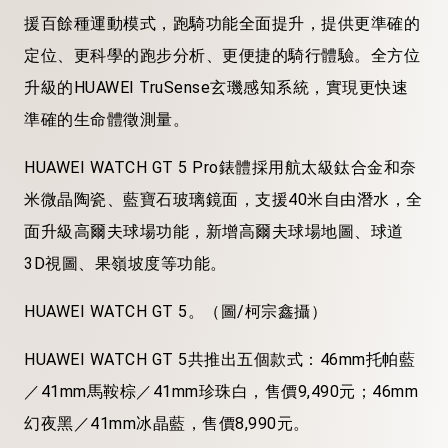
援百餘種運動模式，跑騎功能全面提升，提供更準確的
定位、更科學的跑步分析、更便捷的騎行體驗。全方位
升級的HUAWEI TruSense玄璣感知系統，實現更快速
準確的生命體徵測量。
HUAWEI WATCH GT 5 Pro錶體採用航太級鈦合金和奈
米微晶陶瓷、藍寶石玻璃鏡面，支援40米自由潛水，全
面升級高爾夫球場功能，新增高爾夫球場地圖、球道
3D視圖、果嶺坡度等功能。
HUAWEI WATCH GT 5。（圖/柯宗鑫攝）
HUAWEI WATCH GT 5共推出五個款式：46mm托帕藍
／41mm馬鞍棕／41mm珍珠白，售價9,490元；46mm
幻夜黑／41mm冰晶藍，售價8,990元。