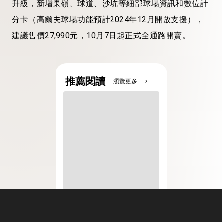
升級，新增果嶺、球道、沙坑等細部球場資訊和數位計
分卡（高爾夫球場功能預計2024年12月開放支援），
建議售價27,990元，10月7日起正式全通路開賣。
推薦閱讀
瀏覽更多
chevron_right