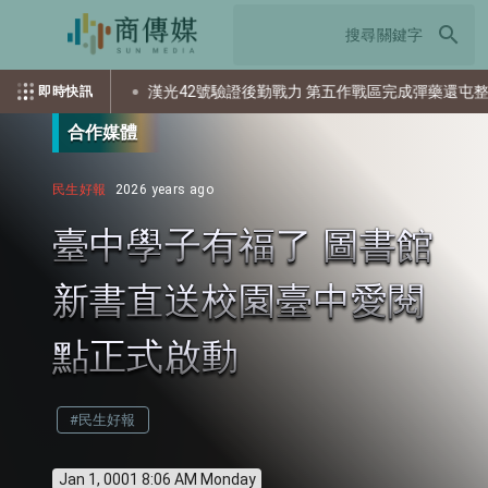
search
個資？
漢光42號驗證後勤戰力 第五作戰區完成彈藥還屯整備
即時快訊
合作媒體
民生好報
2026 years ago
臺中學子有福了 圖書館
新書直送校園臺中愛閱
點正式啟動
#民生好報
Jan 1, 0001 8:06 AM Monday