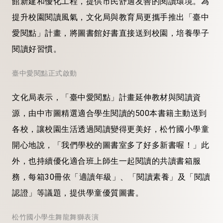
館新建和優化工程，提供市民舒適友善的閱讀環境。為
提升校園閱讀風氣，文化局與教育局更攜手推出「臺中
愛閱點」計畫，將圖書館好書直接送到校園，培養學子
閱讀好習慣。
臺中愛閱點正式啟動
文化局表示，「臺中愛閱點」計畫延伸教材與閱讀資
源，由中市圖精選適合學生閱讀的500本書籍主動送到
各校，讓校園生活透過閱讀變得更美好，松竹國小學童
開心地說，「我們學校的圖書室多了好多新書喔！」此
外，也持續優化適合班上師生一起閱讀的共讀書箱服
務，每箱30冊依「適讀年級」、「閱讀素養」及「閱讀
認證」等議題，提供學童優質圖書。
松竹國小學生舞龍舞獅表演