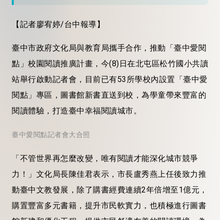
【記者廖宥婷/台中報導】
臺中市政府文化局與教育局攜手合作，推動「臺中愛閱
點」校園閱讀推廣計畫，今(8)日在北屯區松竹國小共讀
站舉行啟動記者會，目前已有53所學校內設置「臺中愛
閱點」專區，圖書館新書直送到校，為學童帶來豐富的
閱讀體驗，打造臺中幸福閱讀城市。
臺中愛閱點記者會大合照
「不管世界再怎麼改變，唯有閱讀才能深化城市競爭
力！」文化局長陳佳君表示，市長盧秀燕上任後致力推
動臺中文教發展，除了購書經費連續2年倍增至1億元，
購置豐富多元書籍，提升市民軟實力，也積極進行圖書