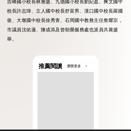
吉峰國小校長林雅盛、九德國小校長劉紀盈、爽文國中
校長許志瑋、立人國中校長舒富男、漢口國中校長羅國
俊、大墩國中校長徐秀青、石岡國中教務主任詹耀宗，
市議員沈佑蓮、陳成添及曾朝榮服務處也派員共襄盛
舉。
推薦閱讀
瀏覽更多
chevron_right