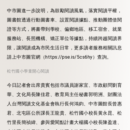
中市圖進一步說明，為鼓勵閱讀風氣，落實閱讀平權，
圖書館透過行動圖書車、設置閱讀據點、推動團體借閱
證等方式，將書帶到學校、偏鄉地區、移工宿舍、就業
服務站、長照機構、矯正單位等據點，持續跨越閱讀界
限，讓閱讀成為市民生活日常，更多讀者服務相關訊息
請上中市圖官網（https://pse.is/5cs6hy）查詢。
松竹國小學童開心閱讀
今日記者會出席貴賓包括市議員謝家宜、市政顧問劉育
華、文化局長陳佳君、教育局主任秘書郭明洲、財團法
人台灣閱讀文化基金會執行長何鴻鈞、中市圖館長曾惠
君、北屯區公所課長王龍貴、松竹國小校長黄永昆、松
竹里長簡禎緯、參與愛閱點計畫大楊國小校長陳盈達、