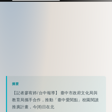
摘要
【記者廖宥婷/台中報導】 臺中市政府文化局與
教育局攜手合作，推動「臺中愛閱點」校園閱讀
推廣計畫，今(8)日在北