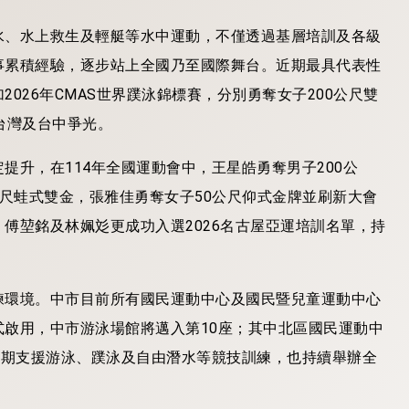
水、水上救生及輕艇等水中運動，不僅透過基層培訓及各級
事累積經驗，逐步站上全國乃至國際舞台。近期最具代表性
026年CMAS世界蹼泳錦標賽，分別勇奪女子200公尺雙
台灣及台中爭光。
升，在114年全國運動會中，王星皓勇奪男子200公
0公尺蛙式雙金，張雅佳勇奪女子50公尺仰式金牌並刷新大會
傅堃銘及林姵彣更成功入選2026名古屋亞運培訓名單，持
練環境。中市目前所有國民運動中心及國民暨兒童運動中心
啟用，中市游泳場館將邁入第10座；其中北區國民運動中
長期支援游泳、蹼泳及自由潛水等競技訓練，也持續舉辦全