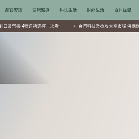
產官資訊
健康醫療
科技生活
財經生活
合作媒體
 4種送禮選擇一次看
台灣科技業搶攻太空市場 供應鏈成全球要