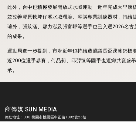
此外，台中也積極發展開放式水域運動，近年完成大里康
並改善豐原軟埤仔溪水域環境、添購專業訓練器材，持續
璿外，張筑涵、廖力泓及張富驊等選手也已入選2026名
的成果。
運動局進一步提到，市府近年也持續透過議長盃蹼泳錦標
近200位選手參賽，何品莉、邱羿臻等國手也返鄉共襄盛
承。
運動局強調，從基層培育、場館建設到國際競技成果，台
「酷運動、酷城市」政策，完善訓練環境、支持競技人才
選手從地方出發，在世界舞台持續發光。
商傳媒 SUN MEDIA
總社地址：330 桃園市桃園區中正路1092號25樓
客服信箱：
sunmedia1010@gmail.com