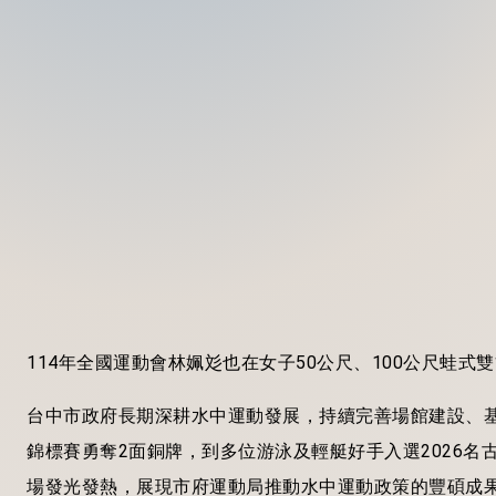
114年全國運動會林姵彣也在女子50公尺、100公尺蛙式
台中市政府長期深耕水中運動發展，持續完善場館建設、
錦標賽勇奪2面銅牌，到多位游泳及輕艇好手入選2026
場發光發熱，展現市府運動局推動水中運動政策的豐碩成