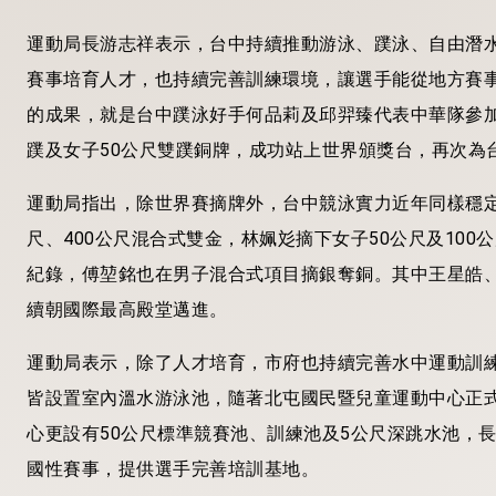
運動局長游志祥表示，台中持續推動游泳、蹼泳、自由潛
賽事培育人才，也持續完善訓練環境，讓選手能從地方賽
的成果，就是台中蹼泳好手何品莉及邱羿臻代表中華隊參加2
蹼及女子50公尺雙蹼銅牌，成功站上世界頒獎台，再次為
運動局指出，除世界賽摘牌外，台中競泳實力近年同樣穩定提
尺、400公尺混合式雙金，林姵彣摘下女子50公尺及10
紀錄，傅堃銘也在男子混合式項目摘銀奪銅。其中王星皓、
續朝國際最高殿堂邁進。
運動局表示，除了人才培育，市府也持續完善水中運動訓
皆設置室內溫水游泳池，隨著北屯國民暨兒童運動中心正式
心更設有50公尺標準競賽池、訓練池及5公尺深跳水池，
國性賽事，提供選手完善培訓基地。