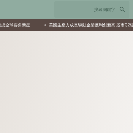
search
角新星
美國生產力成長驅動企業獲利創新高 股市Q2強勁反彈