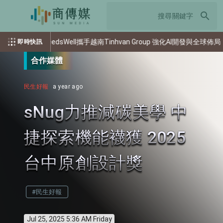
search
日商NeedsWell攜手越南Tinhvan Group 強化AI開發與全球佈局
即時快訊
合作媒體
民生好報
a year ago
sNug力推減碳美學 中
捷探索機能襪獲 2025
台中原創設計獎
#民生好報
Jul 25, 2025 5:36 AM Friday