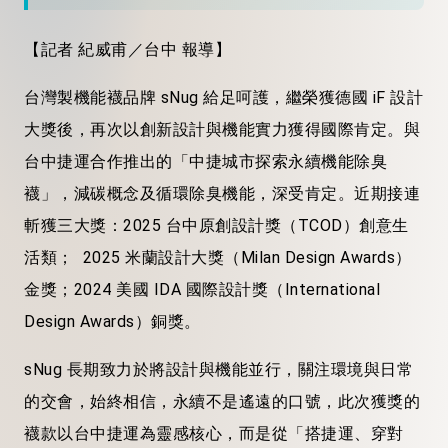
【記者 紀威甫／台中 報導】
台灣製機能襪品牌 sNug 給足呵護，繼榮獲德國 iF 設計
大獎後，再次以創新設計與機能實力獲得國際肯定。與
台中捷運合作推出的「中捷城市探索永續機能除臭
襪」，減碳概念及循環除臭機能，深受肯定。近期接連
斬獲三大獎：2025 台中原創設計獎（TCOD）創意生
活類； 2025 米蘭設計大獎（Milan Design Awards）
金獎；2024 美國 IDA 國際設計獎（International
Design Awards）銅獎。
sNug 長期致力於將設計與機能並行，關注環境與日常
的交會，始終相信，永續不是遙遠的口號，此次獲獎的
襪款以台中捷運為靈感核心，而是從「搭捷運、穿對