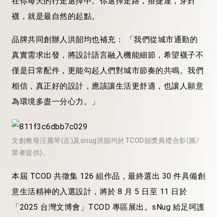
在你每天的行走選擇中。你選擇走路，搭捷運，穿對
襪，就是最自然的起點。
品牌共同創辦人洪韶均也補充： 「我們從城市通勤的
真實需求出發，將設計語言融入機能細節，希望襪子不
僅是日常配件，更能勾起人們對城市節奏的共鳴。我們
相信，真正好的設計，應該讓生活更舒適，也讓人願意
為環境多盡一分心力。」
文創教母汪麗琴(左)及snug洪韶均於TCOD頒獎典禮合影(圖/
業者提供)。
本屆 TCOD 共徵集 126 組作品，最終選出 30 件具備創
意生活精神的入選設計，將於 8 月 5 日至 11 日於
「2025 台灣文博會」TCOD 專區展出。sNug 給足呵護