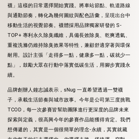
襪」這樣的日常選擇開始實踐。將車站節點、軌道路線
與通勤節奏，轉化為幾何圖紋與配色語彙，呈現出台中
移動生活的視覺節奏。襪體採用品牌獨家研發的 S-
TOP+ 專利永久除臭纖維，具備長效除臭、乾爽透氣、
重複洗滌仍維持除臭效果等特性，兼顧舒適穿著與環保
耐用。設計主張「走得多一點，健康多一點，碳就少一
點」，鼓勵大眾在行動中落實低碳生活，用腳步實踐永
續。
品牌創辦人鐘志誠表示，sNug 一直希望透過一雙襪
子，承載生活節奏與城市故事。今年是公司第三度挑戰
TCOD，每一次參賽皆幫助團隊進行更深度的品牌未來
探索與定義，很高興今年的參賽作品能獲得肯定。我們
想傳遞的，其實是一個很簡單的理念-永續，其實就藏