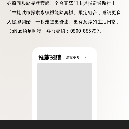
亦將同步於品牌官網、全台直營門市與指定通路推出
「中捷城市探索永續機能除臭襪」限定組合，邀請更多
人從腳開始，一起走進更舒適、更有意識的生活日常。
【sNug給足呵護】客服專線：0800-885797。
推薦閱讀
瀏覽更多
chevron_right