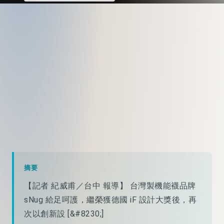
摘要
【記者 紀威甫／台中 報導】 台灣製機能襪品牌
sNug 給足呵護，繼榮獲德國 iF 設計大獎後，再
次以創新設 [&#8230;]