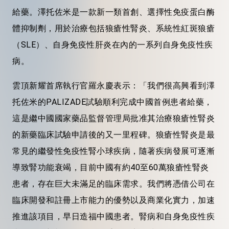
給藥。澤托佐米是一款新一類首創、選擇性免疫蛋白酶
體抑制劑，用於治療包括狼瘡性腎炎、系統性紅斑狼瘡
（SLE）、自身免疫性肝炎在內的一系列自身免疫性疾
病。
雲頂新耀首席執行官羅永慶表示：「我們很高興看到澤
托佐米的
PALIZADE試驗順利完成中國首例患者給藥，
這是繼中國國家藥品監督管理局批准其治療狼瘡性腎炎
的新藥臨床試驗申請後的又一里程碑。狼瘡性腎炎是最
常見的繼發性免疫性腎小球疾病，隨著疾病發展可逐漸
導致腎功能衰竭，目前中國有約40至60萬狼瘡性腎炎
患者，存在巨大未滿足的臨床需求。我們將憑借公司在
臨床開發和註冊上市能力的優勢以及商業化實力，加速
推進該項目，早日造福中國患者。腎病和自身免疫性疾