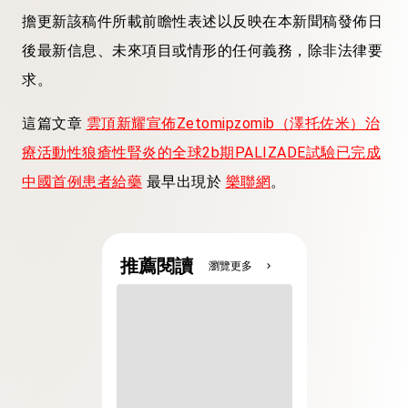
擔更新該稿件所載前瞻性表述以反映在本新聞稿發佈日
後最新信息、未來項目或情形的任何義務，除非法律要
求。
這篇文章
雲頂新耀宣佈Zetomipzomib（澤托佐米）治
療活動性狼瘡性腎炎的全球2b期PALIZADE試驗已完成
中國首例患者給藥
最早出現於
樂聯網
。
推薦閱讀
瀏覽更多
chevron_right