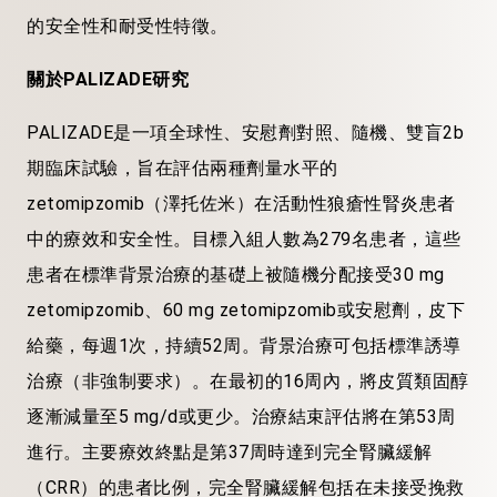
的安全性和耐受性特徵。
關於
PALIZADE研究
PALIZADE是一項全球性、安慰劑對照、隨機、雙盲2b
期臨床試驗，旨在評估兩種劑量水平的
zetomipzomib（澤托佐米）在活動性狼瘡性腎炎患者
中的療效和安全性。目標入組人數為279名患者，這些
患者在標準背景治療的基礎上被隨機分配接受30 mg
zetomipzomib、60 mg zetomipzomib或安慰劑，皮下
給藥，每週1次，持續52周。背景治療可包括標準誘導
治療（非強制要求）。在最初的16周內，將皮質類固醇
逐漸減量至5 mg/d或更少。治療結束評估將在第53周
進行。主要療效終點是第37周時達到完全腎臟緩解
（CRR）的患者比例，完全腎臟緩解包括在未接受挽救