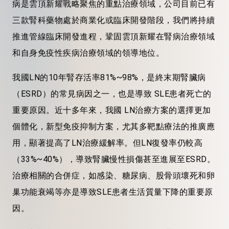
病是雲頂新耀戰略聚焦的重點治療領域，公司目前已有
三款腎科藥物處於商業化或臨床開發階段，我們將持續
推進管線臨床開發進程，鞏固雲頂新耀在腎病治療領域
和自身免疫性疾病治療領域的領導地位。
我國
LN的10年腎存活率81%~98%，是終末期腎臟病
（ESRD）的常見病因之一，也是導致 SLE患者死亡的
重要原因。近十多年來，我國 LN治療方案的選擇更加
個體化，新型免疫抑制方案，尤其多靶點療法的推廣應
用，顯著提高了LN治療緩解率。但LN復發率仍較高
（33%~40%），導致腎臟慢性損傷甚至進展至ESRD。
治療相關的合併症，如感染、糖尿病、股骨頭壞死和卵
巢功能衰竭等亦是導致SLE患者生活質量下降的重要原
因。