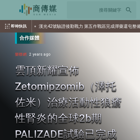
search
漢光42號驗證後勤戰力 第五作戰區完成彈藥還屯整備
美
即時快訊
合作媒體
樂聯網
2 years ago
雲頂新耀宣佈
Zetomipzomib（澤托
佐米）治療活動性狼瘡
性腎炎的全球2b期
PALIZADE試驗已完成