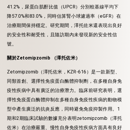
41.2%，尿蛋白肌酐比值（UPCR）分別較基線平均下
降57.0%和83.0%，同時估算腎小球濾過率（eGFR）在
治療期間保持穩定。研究期間，澤托佐米還表現出良好
的安全性和耐受性，且隨訪期內未發現新的安全性信
號。
關於
Zetomipzomib （澤托佐米）
Zetomipzomib（澤托佐米，KZR-616）是一款新型、
同類首創、選擇性免疫蛋白酶體抑制劑，在多種自身免
疫性疾病中具有廣泛的治療潛力。臨床前研究表明，選
擇性免疫蛋白酶體抑制在多種自身免疫性疾病的動物模
型中產生廣泛的抗炎反應，同時避免免疫抑製作用。1
期和2期臨床試驗的數據充分表明zetomipzomib（澤托
佐米）在治療嚴重、慢性自身免疫性疾病方面具有良好