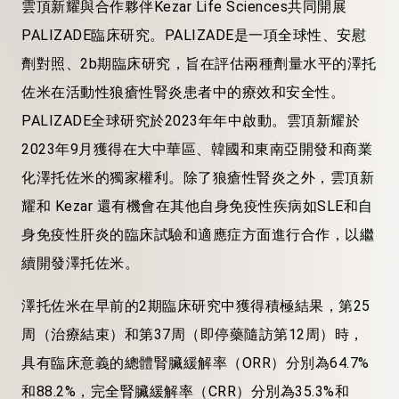
雲頂新耀與合作夥伴
Kezar Life Sciences共同開展
PALIZADE臨床研究。PALIZADE是一項全球性、安慰
劑對照、2b期臨床研究，旨在評估兩種劑量水平的澤托
佐米在活動性狼瘡性腎炎患者中的療效和安全性。
PALIZADE全球研究於2023年年中啟動。雲頂新耀於
2023年9月獲得在大中華區、韓國和東南亞開發和商業
化澤托佐米的獨家權利。除了狼瘡性腎炎之外，雲頂新
耀和 Kezar 還有機會在其他自身免疫性疾病如SLE和自
身免疫性肝炎的臨床試驗和適應症方面進行合作，以繼
續開發澤托佐米。
澤托佐米在早前的
2期臨床研究中獲得積極結果，第25
周（治療結束）和第37周（即停藥隨訪第12周）時，
具有臨床意義的總體腎臟緩解率（ORR）分別為64.7%
和88.2%，完全腎臟緩解率（CRR）分別為35.3%和