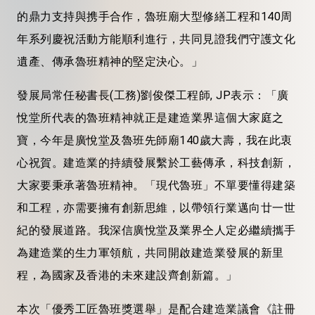
的鼎力支持與携手合作，魯班廟大型修繕工程和140周
年系列慶祝活動方能順利進行，共同見證我們守護文化
遺產、傳承魯班精神的堅定決心。」
發展局常任秘書長(工務)劉俊傑工程師, JP表示：「廣
悅堂所代表的魯班精神就正是建造業界這個大家庭之
寶，今年是廣悅堂及魯班先師廟140歲大壽，我在此衷
心祝賀。建造業的持續發展繫於工藝傳承，科技創新，
大家要秉承著魯班精神。「現代魯班」不單要懂得建築
和工程，亦需要擁有創新思維，以帶領行業邁向廿一世
紀的發展道路。我深信廣悅堂及業界仝人定必繼續攜手
為建造業的生力軍領航，共同開啟建造業發展的新里
程，為國家及香港的未來建設齊創新篇。」
本次「優秀工匠魯班獎選舉」是配合建造業議會《註冊