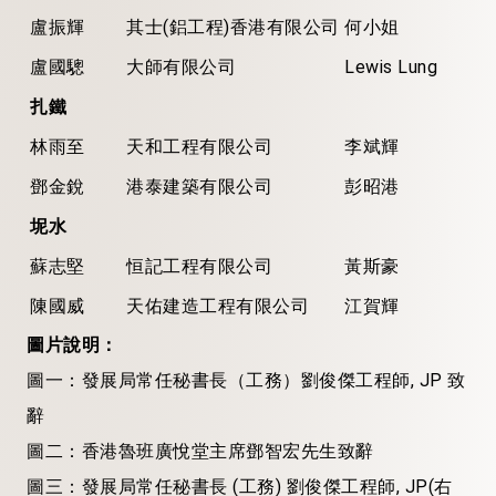
盧振輝
其士(鋁工程)香港有限公司
何小姐
盧國驄
大師有限公司
Lewis Lung
扎鐵
林雨至
天和工程有限公司
李斌輝
鄧金銳
港泰建築有限公司
彭昭港
坭水
蘇志堅
恒記工程有限公司
黃斯豪
陳國威
天佑建造工程有限公司
江賀輝
圖片說明：
圖一：發展局常任秘書長（工務）劉俊傑工程師, JP 致
辭
圖二：香港魯班廣悅堂主席鄧智宏先生致辭
圖三：發展局常任秘書長 (工務) 劉俊傑工程師, JP(右