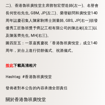
二)、香港魯班廣悅堂主席鄧智宏營造師(左一)、名譽會
長何世柱先生, GBM, JP(左二)、榮譽顧問和廣悅堂140
周年誌慶召集人陳家駒博士測量師, GBS, JP(右一)頒發
優秀工匠魯班獎予齊記工程有限公司的陳志彬(左三)以
及陳落齊先生, MH(右三)。
圖四至五：一眾嘉賓慶祝「香港魯班廣悅堂」成立140
周年，於台上進行切餅儀式、祝酒儀式。
按此
下載高清相片
Hashtag: #香港魯班廣悅堂
發佈者對本公告的內容承擔全部責任
關於香港魯班廣悅堂