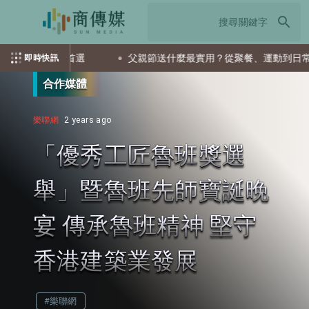
search
會是首選
父親節送什麼最實用？從聚餐、運動到日常營養 4種送
即時快訊
合作媒體
樂聯網
2 years ago
「優秀工匠魯班獎選
舉」暨魯班先師寶誕晚
宴 傳承魯班精神 堅守
香港建築業發展
#樂聯網