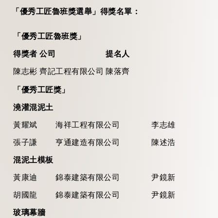
「優秀工匠魯班獎選舉」得獎名單：
「優秀工匠魯班獎」
得獎者
公司
提名人
陳志彬
齊記工程有限公司
陳落齊
「優秀工匠獎」
澆灌混泥土
黃耀斌
海祥工程有限公司
李志雄
張子謙
亨通建造有限公司
陳述浩
混泥土模板
黃康迪
錦泰建築有限公司
尹鏡新
胡國龍
錦泰建築有限公司
尹鏡新
玻璃幕牆