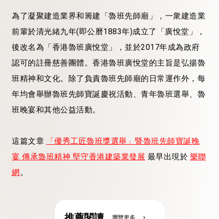
為了凝聚建造業界和籌建「魯班先師廟」，一衆建造業
前輩於清光緒九年(即公曆1883年)成立了「廣悅堂」，
後改名為「香港魯班廣悅堂」，並於2017年成為政府
認可的註冊慈善團體。香港魯班廣悅堂的主旨是弘揚魯
班精神和文化。除了負責魯班先師廟的日常運作外，每
年均會舉辦魯班先師寶誕慶祝活動、青年魯班選舉、魯
班晚宴和其他公益活動。
這篇文章
「優秀工匠魯班獎選舉」暨魯班先師寶誕晚
宴 傳承魯班精神 堅守香港建築業發展
最早出現於
樂聯
網
。
推薦閱讀
瀏覽更多
chevron_right