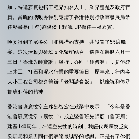
加，特邀嘉賓包括工程界知名人士、業界翹楚及政府官
員。當晚的活動亦特別邀請了香港特別行政區發展局常
任秘書長(工務)劉俊傑工程師, JP擔任主禮嘉賓。
晚宴得到了眾多公司和機構的支持，共設置了55席晚
宴。這次活動與魯班文化緊密結合，選擇在農曆六月十
三日「魯班先師寶誕」舉行，亦即「師傅誕」，是傳統
上木工、打石和泥水行業的重要節日。歷年來，行內各
大小工程公司都會籌辦「老闆請食飯」，以慶祝和傳承
魯班師傅的精神。
香港魯班廣悅堂主席鄧智宏在致辭中表示：「今年是香
港魯班廣悅堂（廣悅堂）成立暨魯班先師廟（魯班廟）
建基140周年，在這歷史性的時刻，我謹代表廣悅堂向
發展局和業界同仁們表達最誠摯的感謝。正是有了你們