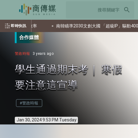
search
產投資評估效率
南韓瞄準2030文創大國 「超級IP」驅動400兆韓
即時快訊
合作媒體
警政時報
3 years ago
學生通過期末考｜ 寒假
要注意這宣導
#警政時報
Jan 30, 2024 9:53 PM Tuesday