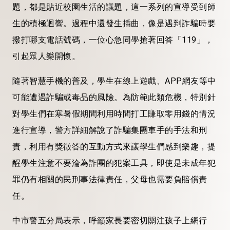
題，都是貼近校園生活的議題，這一系列的宣導受到師
生的積極迴響。過程中還發生插曲，像是遇到詐騙時要
撥打哪支電話號碼，一位心急同學搶著回答「119」，
引起眾人樂開懷。
隨著智慧手機的普及，學生在線上遊戲、APP網友等中
可能遭遇詐騙或毒品的風險。為防範此類危機，特別針
對學生們在寒暑假期間利用時間打工賺取零用錢的情況
進行宣導，警方詳細解說了詐騙集團車手的手法和刑
責，利用有獎徵答的互動方式來讓學生們感到樂趣，提
醒學生注意不要淪為詐團的犯案工具，即使是未成年犯
罪仍有相關的民刑事法律責任，父母也需要負賠償責
任。
中市警五分局表示，呼籲家長要密切關注孩子上網行