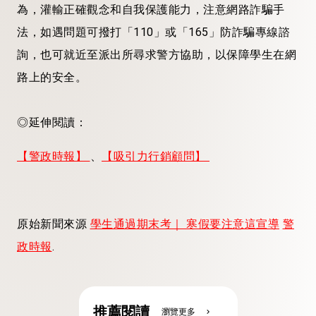
為，灌輸正確觀念和自我保護能力，注意網路詐騙手
法，如遇問題可撥打「110」或「165」防詐騙專線諮
詢，也可就近至派出所尋求警方協助，以保障學生在網
路上的安全。
◎延伸閱讀：
【警政時報】
、
【吸引力行銷顧問】
原始新聞來源
學生通過期末考｜ 寒假要注意這宣導
警
政時報
.
推薦閱讀
瀏覽更多
chevron_right