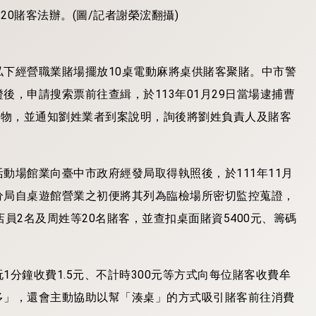
下經營職業賭場擺放10桌電動麻將桌供賭客聚賭。中市警
，申請搜索票前往查緝，於113年01月29日當場逮捕曹
證物，並通知劉姓業者到案說明，詢後將劉姓負責人及賭客
動場館業向臺中市政府經發局取得執照後，於111年11月
分局自桌遊館營業之初便將其列為臨檢場所密切監控蒐證，
員2名及周姓等20名賭客，並查扣桌面賭資5400元、籌碼
分鐘收費1.5元、不計時300元等方式向每位賭客收費牟
多」，還會主動協助以幫「湊桌」的方式吸引賭客前往消費