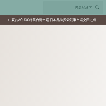
search
普AQUOS穩居台灣市場 日本品牌探索競爭市場突圍之道
南韓研