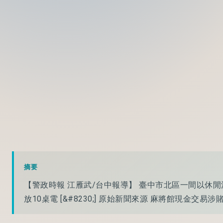
摘要
【警政時報 江雁武/台中報導】 臺中市北區一間以休
放10桌電 [&#8230;] 原始新聞來源 麻將館現金交易