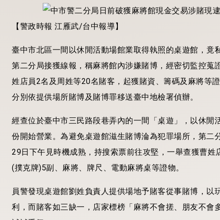
【警政時報 江雁武/台中報導】
臺
中市北區一間以休閒活動場館業取得執照的桌遊館，竟私
第二分局接獲線報，稱麻將館內涉嫌賭博，經密切監控蒐證後
姓店員2名及周姓等20名賭客，起獲賭資、籌碼及麻將等
分別依提供場所賭博及賭博罪移送臺中地檢署偵辦。
經查位於臺中市三民路段巷弄內的一間「桌遊」，以休閒活
份開始營業。為避免桌遊館滋生賭博淪為犯罪場所，第二
29日下午見時機成熟，持搜索票前往攻堅，一舉查獲曹姓店
(撲克牌)5副、麻將、牌尺、電動麻將桌等證物。
員警發現桌遊館劉姓負責人提供場地予賭客從事賭博，以玩1
利，而賭客如三缺一，店家標榜「麻將不會搓、朋友不會