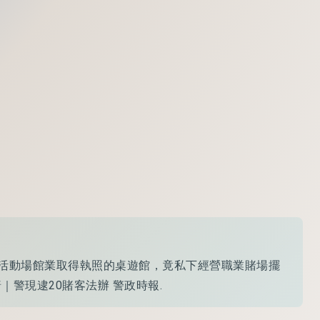
閒活動場館業取得執照的桌遊館，竟私下經營職業賭場擺
涉賭｜警現逮20賭客法辦 警政時報.