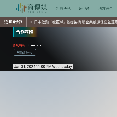
即時快訊
房地產
地方綜合
擊
日本啟動「秘匿AI」基礎架構 助企業數據保密並運用AI
即時快訊
合作媒體
警政時報
3 years ago
#警政時報
Jan 31, 2024 11:00 PM Wednesday