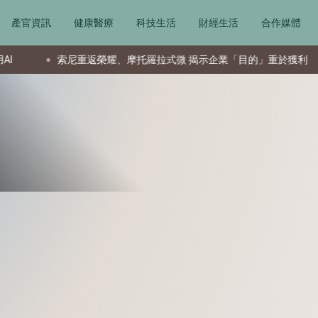
產官資訊
健康醫療
科技生活
財經生活
合作媒體
索尼重返榮耀、摩托羅拉式微 揭示企業「目的」重於獲利
夏