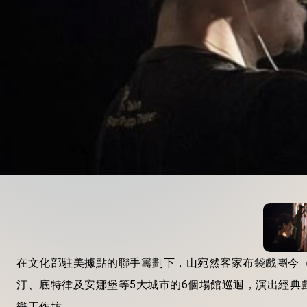
在文化部駐美據點的聯手籌劃下，山宛然客家布袋戲團今（
汀、底特律及安娜堡等5大城市的6個場館巡迴，演出經典
樂工作坊。