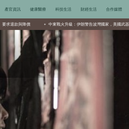
產官資訊
健康醫療
科技生活
財經生活
合作媒體
價
中東戰火升級：伊朗警告波灣國家，美國武器庫存急遽下降釀