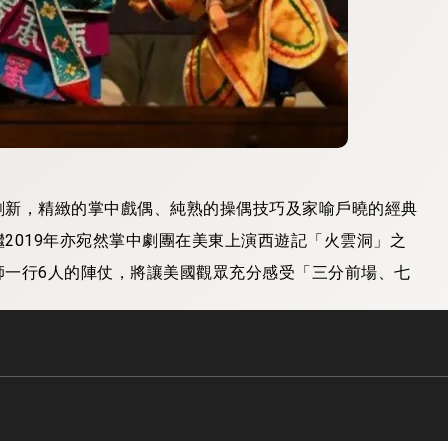
創新，精緻的掌中戲偶、純熟的操偶技巧及家喻戶曉的經典
2019年亦宛然掌中劇團在美東上演西遊記「火雲洞」之
師一行6人的陣仗，將讓美國觀眾充分感受「三分前場、七
、聖安東尼奧美術館、奧斯汀公共圖書館央圖、底特律美術
共計將演出6場「大鬧水晶宮」及舉辦6場工作坊。