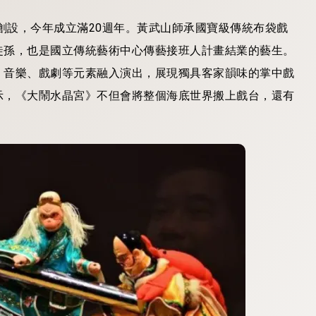
年創設，今年成立滿20週年。黃武山師承國寶級傳統布袋戲
徒孫，也是國立傳統藝術中心傳藝接班人計畫結業的藝生。
、音樂、戲劇等元素融入演出，展現獨具客家韻味的掌中戲
示，《大鬧水晶宮》不但會將整個海底世界搬上戲台，還有