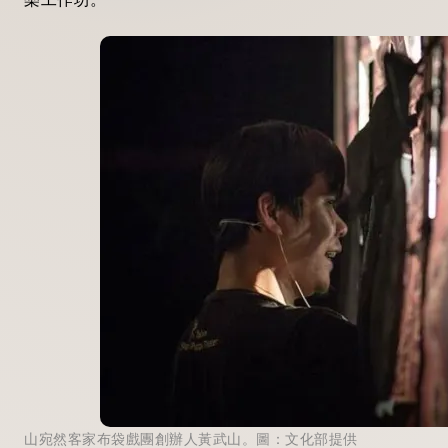
山宛然客家布袋戲團創辦人黃武山。圖：文化部提供