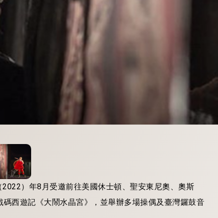
2022）年8月受邀前往美國休士頓、聖安東尼奧、奧斯
戲碼西遊記《大鬧水晶宮》，並舉辦多場操偶及臺灣鑼鼓音