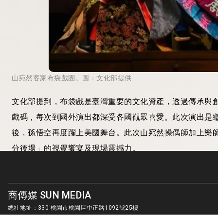
山宛然客家布袋戲團。圖：文化部提供
文化部提到，布袋戲是臺灣重要的文化資產，透過傳承與
戲碼，每次到國外演出都深受各國觀眾喜愛。此次演出是繼
後，孫悟空再度躍上美國舞台。此次山宛然操偶師加上樂
分後場」的視覺饗宴及現場震撼力。
文化部表示，山宛然此趟美國行獲德州亞洲協會德州中心
館、安娜堡市立圖書館總館及密西根人文協會等單位邀請，
商傳媒 SUN MEDIA
總社地址：330 桃園市桃園區中正路1092號25樓
客服信箱：
sunmedia1010@gmail.com