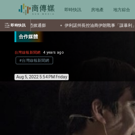
即時快訊
房地產
地方綜合
恐掀通膨
伊利諾州長控油商伊朗戰事「謀暴利」 要求退款與降
即時快訊
合作媒體
台灣線報新聞網
4 years ago
#台灣線報新聞網
Aug 5, 2022 5:54 PM Friday