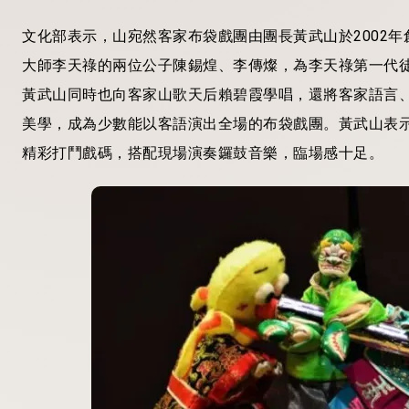
文化部表示，山宛然客家布袋戲團由團長黃武山於2002
大師李天祿的兩位公子陳錫煌、李傳燦，為李天祿第一代
黃武山同時也向客家山歌天后賴碧霞學唱，還將客家語言
美學，成為少數能以客語演出全場的布袋戲團。黃武山表
精彩打鬥戲碼，搭配現場演奏鑼鼓音樂，臨場感十足。