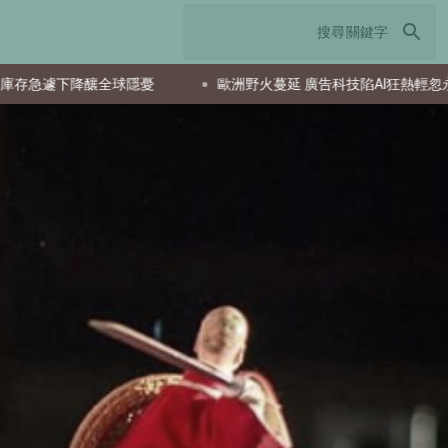
search
全球隱憂
歐洲野火蔓延 廣告科技陷AI狂熱輕忽永續
S