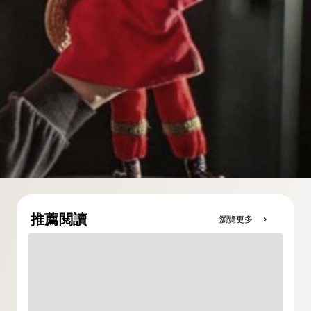
推薦閱讀
瀏覽更多
chevron_right