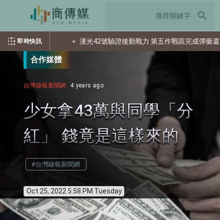
search
多少個資？
漢光42號驗證後勤戰力 第五作戰區完成彈藥還屯整備
即時快訊
合作媒體
台灣線報新聞網
4 years ago
少女拿43萬與同學「分
紅」 錢竟是這樣來的
#台灣線報新聞網
Oct 25, 2022 5:58 PM Tuesday