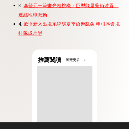
3.
李登元一筆畫亮相桃機：巨型能量藝術裝置，
連結地球脈動
4.
歐盟新入出境系統釀夏季旅遊亂象 申根區邊境
排隊成常態
推薦閱讀
瀏覽更多
chevron_right