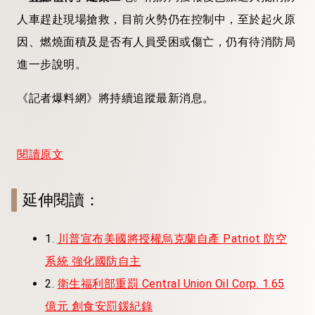
人車趕赴現場搶救，目前火勢仍在控制中，至於起火原
因、燃燒面積及是否有人員受困或傷亡，仍有待消防局
進一步說明。
《記者爆料網》將持續追蹤最新消息。
閱讀原文
延伸閱讀：
1.
川普宣布美國將授權烏克蘭自產 Patriot 防空
系統 強化國防自主
2.
衛生福利部重罰 Central Union Oil Corp. 1.65
億元 創食安罰鍰紀錄