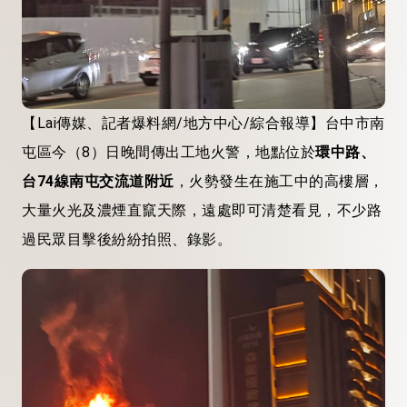
【Lai傳媒、記者爆料網/地方中心/綜合報導】台中市南
屯區今（8）日晚間傳出工地火警，地點位於
環中路、
台74線南屯交流道附近
，火勢發生在施工中的高樓層，
大量火光及濃煙直竄天際，遠處即可清楚看見，不少路
過民眾目擊後紛紛拍照、錄影。