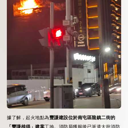
據了解，起火地點為
豐謙建設位於南屯區龍鎮二街的
「豐謙植得」建案
工地。消防局獲報後已派遣大批消防