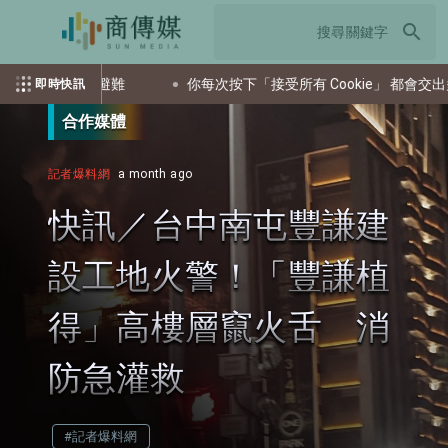
search
導民眾避難
你每次按下「接受所有 Cookie」 都會交出多少個資？
即時快訊
合作媒體
記者爆料網
a month ago
快訊／台中南屯豐謙建
設工地火警！「豐謙植
得」高樓層竄火舌 消
防急灌救
#記者爆料網