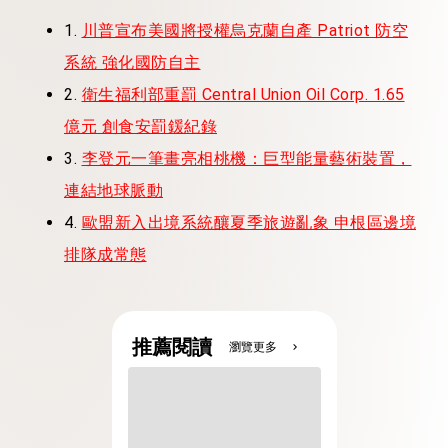
1.
川普宣布美國將授權烏克蘭自產 Patriot 防空
系統 強化國防自主
2.
衛生福利部重罰 Central Union Oil Corp. 1.65
億元 創食安罰鍰紀錄
3.
李登元一筆畫亮相桃機：巨型能量藝術裝置，
連結地球脈動
4.
歐盟新入出境系統釀夏季旅遊亂象 申根區邊境
排隊成常態
推薦閱讀
瀏覽更多
chevron_right