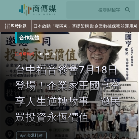
search
日本啟動「秘匿AI」基礎架構 助企業數據保密並運用AI
索尼
即時快訊
合作媒體
記者爆料網
a month ago
台中福音餐會7月18日
登場！企業家王國亨分
享人生逆轉故事 邀民
眾投資永恆價值
#記者爆料網