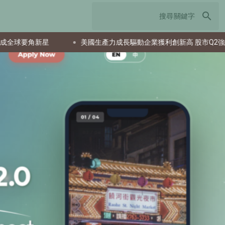
search
角新星
美國生產力成長驅動企業獲利創新高 股市Q2強勁反彈