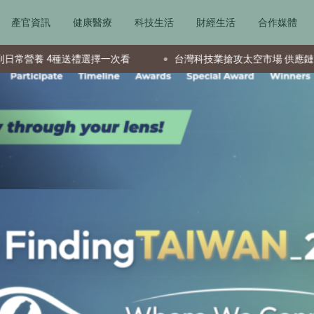
產官資訊
健康醫療
科技生活
財經生活
合作媒體
4種送禮選擇一次看
台灣科技業搶攻太空市場 供應鏈成全球要