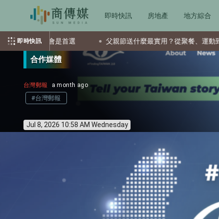
即時快訊
房地產
地方綜合
ETF會是首選
父親節送什麼最實用？從聚餐、運動到日常營養 
即時快訊
合作媒體
台灣郵報
a month ago
#台灣郵報
Jul 8, 2026 10:58 AM Wednesday