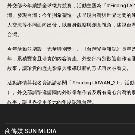
外交部今年續辦全球徵片競賽，活動主題為「#FindingTAIWA
灣、發現台灣；今年則希望進一步呈現台灣與世界之間的
人交流等不同面向出發，以自身觀察與創意視角，述說台
台灣。
今年活動並增設「光華特別獎」。《台灣光華雜誌》長年透
年，累積豐富且珍貴的內容資產。外交部特別歡迎創作者
故事，讓珍貴的歷史影像與報導以新的形式再次被看見。
活動詳情與報名資訊請參閱「#FindingTAIWAN_2.0」
）。外交部誠摯邀請國內外影像創作者及所有關心台灣的
故事，讓世界從更多元的角度認識台灣。
原始新聞來源
外交部推出「#FindingTAIWAN_2.0：W
說台灣與世界的連結
臺灣郵報
.
商傳媒 SUN MEDIA