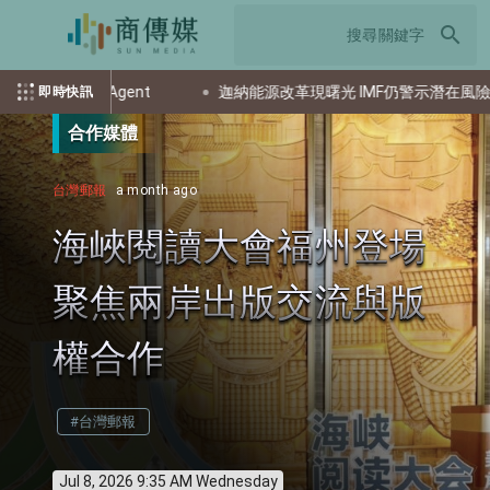
search
gent
迦納能源改革現曙光 IMF仍警示潛在風險
美國
即時快訊
合作媒體
台灣郵報
a month ago
海峽閱讀大會福州登場
聚焦兩岸出版交流與版
權合作
#台灣郵報
Jul 8, 2026 9:35 AM Wednesday