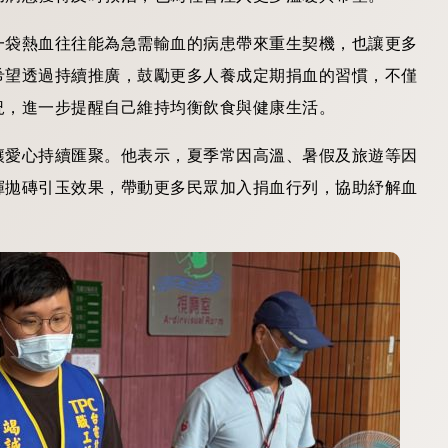
一袋熱血往往能為急需輸血的病患帶來重生契機，也讓更多
希望透過持續推廣，鼓勵更多人養成定期捐血的習慣，不僅
況，進一步提醒自己維持均衡飲食與健康生活。
讓愛心持續匯聚。他表示，夏季常因高溫、暑假及旅遊等因
揮拋磚引玉效果，帶動更多民眾加入捐血行列，協助紓解血