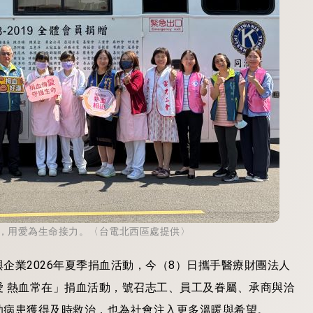
，用愛為生命接力。〈台電北西區處提供〉
企業2026年夏季捐血活動，今（8）日攜手醫療財團法人
 熱血常在」捐血活動，號召志工、員工及眷屬、承商與洽
助病患獲得及時救治，也為社會注入更多溫暖與希望。