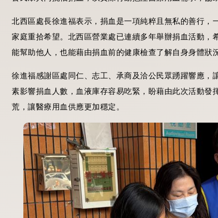
北西區處長徐進福表示，捐血是一項純粹且無私的善行，
家庭重拾希望。北西區營業處已連續多年舉辦捐血活動，
能幫助他人，也能藉由捐血前的健康檢查了解自身身體狀
徐進福感謝區處同仁、志工、承商及洽公民眾踴躍響應，
素影響捐血人數，血液庫存容易吃緊，盼藉由此次活動發
荒，讓醫療用血供應更加穩定。