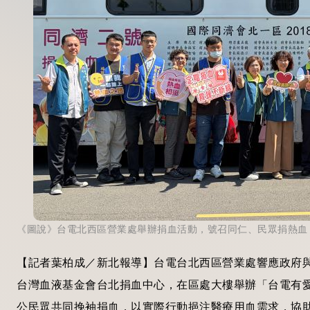
《圖說》台電北西區營業處舉辦捐血活動，號召同仁、民眾捐熱血
【記者葉柏成／新北報導】台電台北西區營業處響應政府與
台灣血液基金會台北捐血中心，在區處大樓舉辦「台電有愛
公民眾共同挽袖捐血，以實際行動挹注醫療用血需求，協