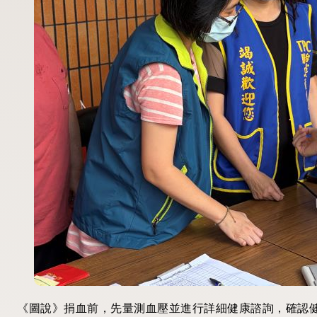
《圖說》捐血前，先量測血壓並進行詳細健康諮詢，確認