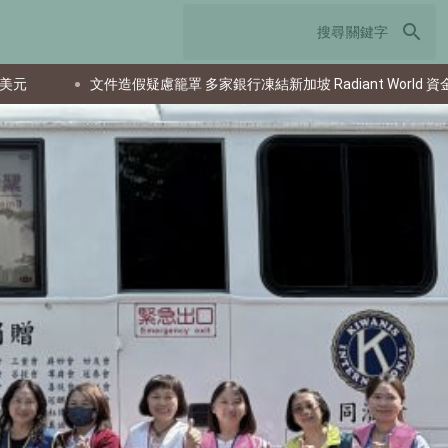
search
疑慮籠罩 多家銀行凍結新加坡 Radiant World 資金
馬來西亞對