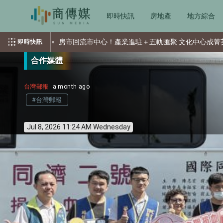
即時快訊
房地產
地方綜合
市回流市中心！產業進駐＋五軌匯聚 文化中心成菁英置產新核心
即時快訊
合作媒體
台灣郵報
a month ago
#台灣郵報
Jul 8, 2026 11:24 AM Wednesday