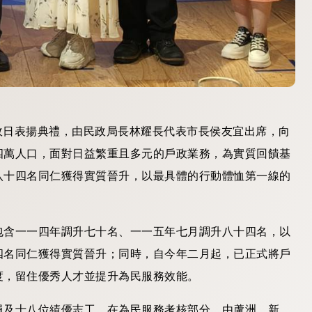
戶政日表揚典禮，由民政局長林耀長代表市長侯友宜出席，向
四萬人口，面對日益繁重且多元的戶政業務，為實質回饋基
八十四名同仁獲得實質晉升，以最具體的行動體恤第一線的
包含一一四年調升七十名、一一五年七月調升八十四名，以
四名同仁獲得實質晉升；同時，自今年二月起，已正式將戶
度，留住優秀人才並提升為民服務效能。
員及十八位績優志工。在為民服務考核部分，由蘆洲、新