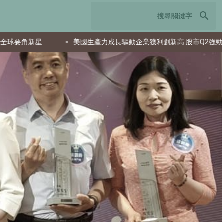
search
美國生產力成長驅動企業獲利創新高 股市Q2強勁反彈
日