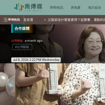
即時快訊
房地產
地方綜合
是首選
父親節送什麼最實用？從聚餐、運動到日常營養 4種送禮
即時快訊
合作媒體
台灣郵報
a month ago
#台灣郵報
Jul 8, 2026 2:22 PM Wednesday