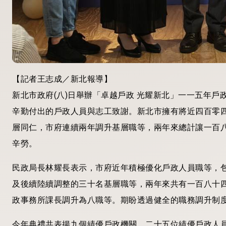
【記者王志成／新北報導】
新北市政府(八)日舉辦「卓越戶政 光耀新北」一一五年
辛勤付出的戶政人員與志工致謝。新北市擁有將近四百零
層同仁，市府連續兩年調升基層職等，兩年來總計讓一百
辛勞。
民政局長林耀長表示，市府近年積極優化戶政人員職等，
及後續陸續調整的三十名基層職等，兩年來共有一百八十
政事務所課長調升為八職等。期盼透過健全的職務調升制
今年典禮共表揚九個績優戶政機關、二十五位績優戶政人