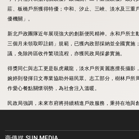
莊、板橋戶所獲得特優；中和、汐止、三峽、淡水及三重
優機關」。
新北戶政團隊近年展現強大的創新便民精神。永和戶所主
三個月未領取即註銷」規範，已獲內政部採納並全國實施
議，免除跨區收件繁瑣流程，亦獲民政局採參實施。
得獎同仁與志工更是臥虎藏龍，淡水戶所黃麗惠擅長攝影
婉婷則發揮日文專業協助外籍民眾。志工部分，樹林戶所
作愛心餐點關懷弱勢，為社會注入溫暖。
民政局強調，未來市府將持續精進戶政服務，秉持在地與
原始新聞來源
體恤戶政辛勞 新北連兩年優化基層職等 一
商傳媒 SUN MEDIA