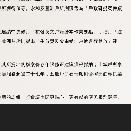
戶所獲得優等。永和及蘆洲戶所則獲選為「戶政研提案件績
動建請中央修訂「核發英文戶籍謄本作業要點」，增訂「逾
；蘆洲戶所則提出「生育獎勵金由受理戶所逕行發放」建
，其所提出的檔案保存年限修正建議獲得採納；土城戶所李
周境服務超過二十七年，五股戶所石瑞鳳則發揮烹飪專長製
創新的思維，打造讓市民更貼心、更有感的便民服務環境。
百八十四人獲實質晉升
臺灣郵報
.