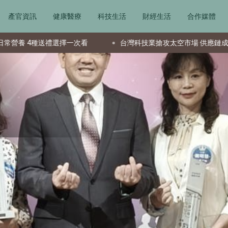
產官資訊
健康醫療
科技生活
財經生活
合作媒體
選擇一次看
台灣科技業搶攻太空市場 供應鏈成全球要角新星