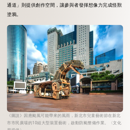
通道」則提供創作空間，讓參與者發揮想像力完成怪獸
塗鴉。
《圖說》因應颱風可能帶來的風雨，新北市兒童藝術節在新北
市市民廣場的10組大型裝置藝術，啟動防颱整備作業。〈文化