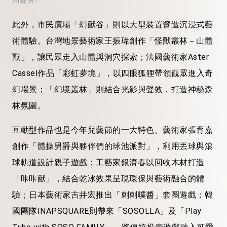
局提供〉
此外，市民廣場「幻獸谷」則以大型裝置營造沉浸式藝
術體驗。台灣地景藝術家王振瑋創作「怪獸叢林－山體
獸」，讓民眾走入山體與洞穴探索；法國藝術家Aster
Cassel作品「彩虹夢境」，以四眼狐狸帶領觀眾進入奇
幻場景；「幻境叢林」則結合光影與聲效，打造神秘森
林氛圍。
互動型作品也是今年兒藝節的一大特色。藝術家張育嘉
創作「體操男爵與夥伴們的球池派對」，利用丟球與滾
球軌道設計親子遊戲；工藝家銀濟春以回收木材打造
「咔咔獸」，結合乾冰效果呈現環保與藝術融合的體
驗；日本藝術家吉井宏推出「刺刺噗醬」套圈遊戲；韓
國團隊INAPSQUARE則帶來「SOSOLLA」及「Play