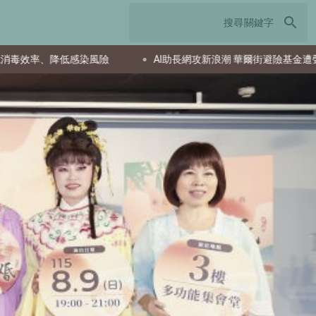
search
AI助長網攻新浪潮 華爾街避險基金遭聲紋釣魚鎖定
AI助攻財富