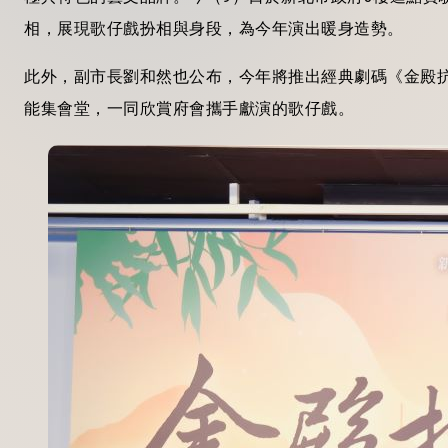
相，展現歌仔戲扮相與身段，為今年演出暖身造勢。
此外，副市長劉和然也公布，今年將推出經典劇碼《金殿抗
能集會堂，一同欣賞府會攜手獻演的歌仔戲。