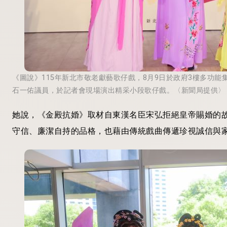
《圖說》115年新北市敬老獻藝歌仔戲，8月9日於政府3樓多功
石一佑議員，於記者會現場演出精采小段歌仔戲。〈新聞局提供〉
她說，《金殿抗婚》取材自東漢名臣宋弘拒絕皇帝賜婚的
守信、廉潔自持的品格，也藉由傳統戲曲傳遞珍視誠信與