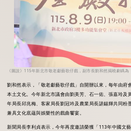
《圖說》115年新北市敬老獻藝歌仔戲，副市長劉和然揭曉劇碼為
劉和然表示，「敬老獻藝歌仔戲」自開辦以來，每年由府
本土文化。今年新北市議會由劉美芳、石一佑、張嘉玲及
年局長邱兆梅、客家局長劉冠吟及農業局長諶錫輝共同粉
兼具文化底蘊與娛樂性的戲曲饗宴。
新聞局長李利貞表示，今年再度邀請榮獲「113年中國文