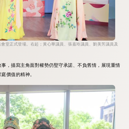
能集會堂正式登場。右起；黃心華議員、張嘉玲議員、劉美芳議員及
故事，描寫主角面對權勢仍堅守承諾、不負舊情，展現重情
家庭價值的精神。