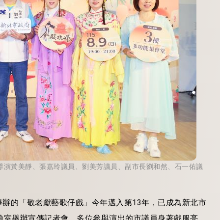
；導演黃美靜、張嘉玲議員、劉美芳議員、副市長劉和然、石一佑議
辦的「敬老獻藝歌仔戲」今年邁入第13年，已成為新北市
驗室舉辦宣傳記者會，多位參與演出的市議員身著戲服亮