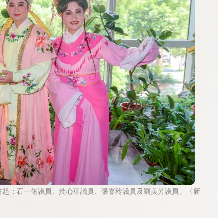
右起；石一佑議員、黃心華議員、張嘉玲議員及劉美芳議員。〈新