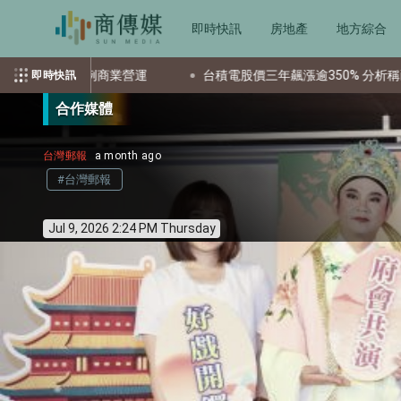
即時快訊
房地產
地方綜合
台積電股價三年飆漲逾350% 分析稱已充分反映獲利潛力
美
即時快訊
合作媒體
台灣郵報
a month ago
#台灣郵報
Jul 9, 2026 2:24 PM Thursday