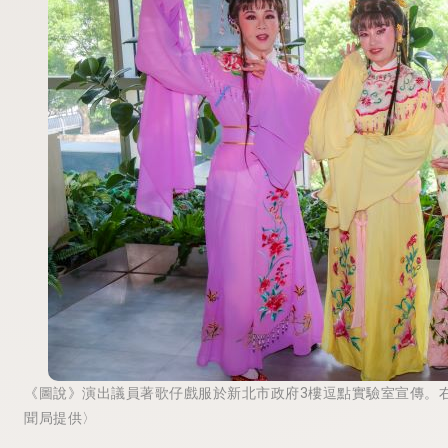
《圖說》演出議員著歌仔戲服於新北市政府3樓逗點實驗室宣傳。
聞局提供〉