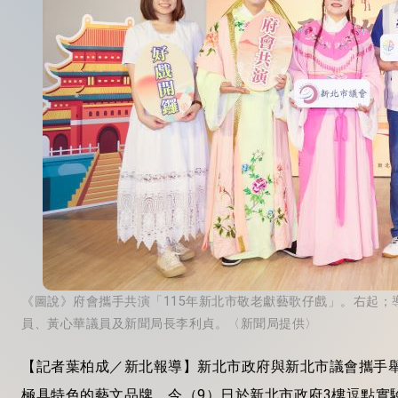
《圖說》府會攜手共演「115年新北市敬老獻藝歌仔戲」。右起
員、黃心華議員及新聞局長李利貞。〈新聞局提供〉
【記者葉柏成／新北報導】新北市政府與新北市議會攜手舉
極具特色的藝文品牌。今（9）日於新北市政府3樓逗點實