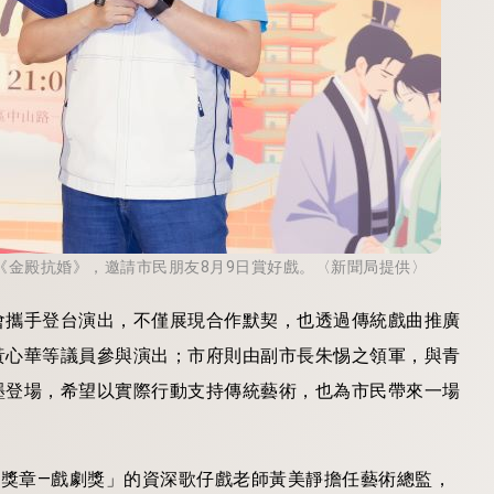
《金殿抗婚》，邀請市民朋友8月9日賞好戲。〈新聞局提供〉
會攜手登台演出，不僅展現合作默契，也透過傳統戲曲推廣
黃心華等議員參與演出；市府則由副市長朱惕之領軍，與青
墨登場，希望以實際行動支持傳統藝術，也為市民帶來一場
藝獎章—戲劇獎」的資深歌仔戲老師黃美靜擔任藝術總監，