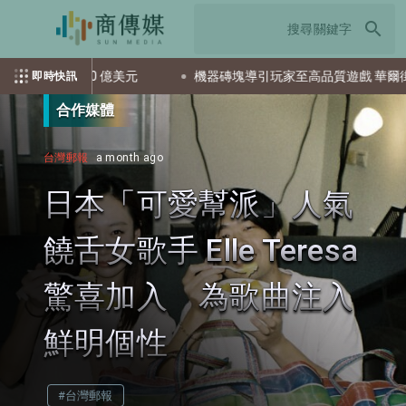
search
 460 億美元
機器磚塊導引玩家至高品質遊戲 華爾街不買單股
即時快訊
合作媒體
台灣郵報
a month ago
日本「可愛幫派」人氣
饒舌女歌手 Elle Teresa
驚喜加入 為歌曲注入
鮮明個性
#台灣郵報