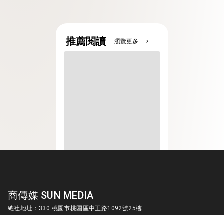
推薦閱讀
瀏覽更多
chevron_right
商傳媒 SUN MEDIA
總社地址：330 桃園市桃園區中正路1092號25樓
客服信箱：
sunmedia1010@gmail.com