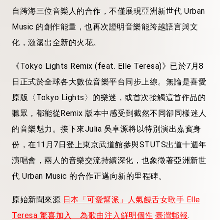
自跨海三位音樂人的合作，不僅展現亞洲新世代 Urban
Music 的創作能量，也再次證明音樂能跨越語言與文
化，激盪出全新的火花。
《Tokyo Lights Remix (feat. Elle Teresa)》已於7月8
日正式於全球各大數位音樂平台同步上線。無論是喜愛
原版〈Tokyo Lights〉的樂迷，或首次接觸這首作品的
聽眾，都能從Remix 版本中感受到截然不同卻同樣迷人
的音樂魅力。接下來Julia 吳卓源將以特別演出嘉賓身
份，在11月7日登上東京武道館參與STUTS出道十週年
演唱會，兩人的音樂交流持續深化，也象徵著亞洲新世
代 Urban Music 的合作正邁向新的里程碑。
原始新聞來源
日本「可愛幫派」人氣饒舌女歌手 Elle
Teresa 驚喜加入 為歌曲注入鮮明個性
臺灣郵報
.