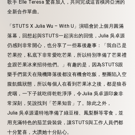
歌手 Elle Teresa 驚喜加入，共同完成這首橫跨亞洲的
全新合作單曲。
「STUTS X Julia Wu – With U」演唱會於上個月圓滿
落幕，回想起與STUTS一起演出的回憶，Julia 吳卓源
仍感到非常開心，也分享了一些幕後趣事：「我自己是
芒果控，私底下非常愛吃芒果，所以特別準備了芒果禮
盒跟芒果冰來招待他們。」有趣的是，因為STUTS跟
樂手們當天在飛機降落後都沒有機會吃飯，整團陷入空
腹飢餓狀態，所以每個人在看到芒果冰之後，都是狼吞
虎咽，一下子就吃得乾乾淨淨，令Julia 吳卓源印象非
常深刻，笑說找到「芒果知音」了。除此之外，
Julia 吳卓源還特地準備了綠豆椪、鳳梨酥等零食，並
用充滿特色的茄芷袋裝袋，讓STUTS與工作人員們都
十分驚喜，大讚她十分貼心。