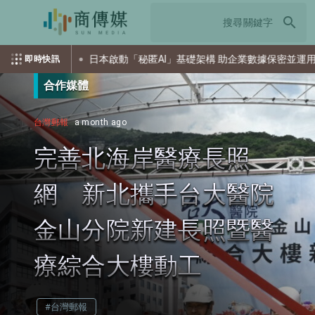
search
擊
日本啟動「秘匿AI」基礎架構 助企業數據保密並運用AI
即時快訊
合作媒體
台灣郵報
a month ago
完善北海岸醫療長照
網 新北攜手台大醫院
金山分院新建長照暨醫
療綜合大樓動工
#台灣郵報