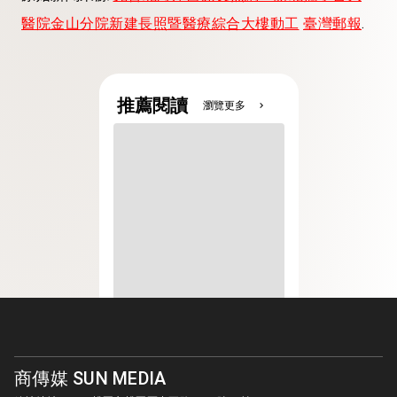
醫院金山分院新建長照暨醫療綜合大樓動工
臺灣郵報
.
推薦閱讀
瀏覽更多
chevron_right
商傳媒 SUN MEDIA