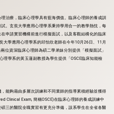
心理治療，臨床心理學具有藍海價值。臨床心理師的養成訓
考試。玄奘大學應用心理學系秉持學用合一的教學熱忱，每
生在申請實習機構前進行模擬面試，以及客觀結構化的臨床
 簡稱OSCE)。玄奘大學應用心理學系的邱怡欣老師在今年10月26日、11月
志岳兩位資深臨床心理師為碩二學弟妹分別提供「模擬面試」
心理學系的黃玉蓮副教授為學生提供「OSCE臨床知能檢
機，能夠藉由多層次訓練和不同業師的指導累積經驗並獲得
d Clinical Exam, 簡稱OSCE)在臨床心理師的養成訓練中
於碩三的醫院全職實習有更充分準備，該系學生在全省各醫