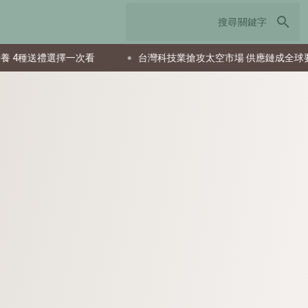
search
選擇一次看
台灣科技業搶攻太空市場 供應鏈成全球要角新星