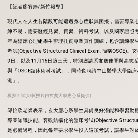
【記者廖宥婷/新竹報導】
現代人在人生各階段可能遭遇身心症狀與困擾，需要專業
練不易，需要歷經見習、實習、術科考試、以及國家證照
年為臨床心理組學生辦理扎實專業實作訓練，包含訓練學
考試(Objective Structured Clinical Exam,
9日，以及11月16日這三天，特別邀請系友詹佳聞與高
與「OSCE臨床術科考試」，同時也聘請中山醫學大學臨床
測」。
模擬面試演練(照片由玄奘大學應心系提供)
邱怡欣老師表示，玄大應心系學生具備良好潛能和學習動
專業知識技能。客觀結構化的臨床考試(Objective Structure
是必備過程，因此每年要求學生投入這項考試，讓學生對