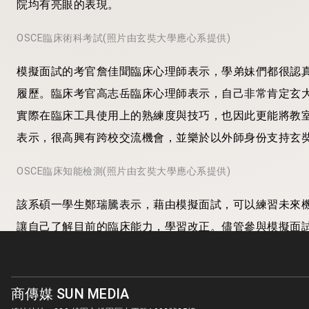
院均有亮眼的表現。
OSCE臨床術科考試(照片由玄奘大學應心系提供)
模擬面試的考官詹佳聞臨床心理師表示，學弟妹們都很認
履歷。臨床考官高志岳臨床心理師表示，自己非常肯定玄大
實際在臨床工具使用上的熟練度與技巧，也因此更能將教
表示，很高興有跨校交流機會，並樂於以外師身份支持玄
OSCE臨床知能檢測(照片由玄奘大學應心系提供)
該系碩一學生鄭瑞騰表示，藉由模擬面試，可以練習未來機
讓自己了解目前的臨床能力，學習改正。儘管參與模擬面試
有助於建立臨場反應與專業自信，獲益匪淺，很感謝應心
模擬面試訓練(照片由玄奘大學應心系提供)
商傳媒 SUN MEDIA