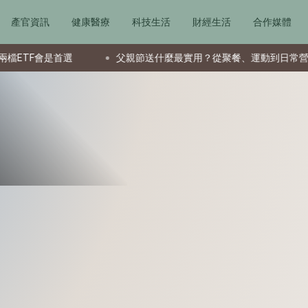
產官資訊
健康醫療
科技生活
財經生活
合作媒體
是首選
父親節送什麼最實用？從聚餐、運動到日常營養 4種送禮