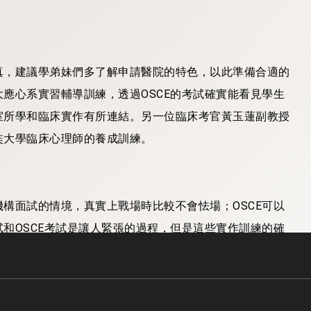
真，建議學弟妹們多了解申請醫院的特色，以此準備合適的
應心系實習輔導訓練，透過OSCE的考試確實能看見學生
室所學和臨床實作有所連結。另一位臨床考官黃玉蓮副教授
奘大學臨床心理師的養成訓練。
構面試的情境，真實上戰場時比較不會怯場；OSCE可以
和OSCE考試是讓人緊張的過程，但是這些實作訓練的確
系對於學生的栽培。