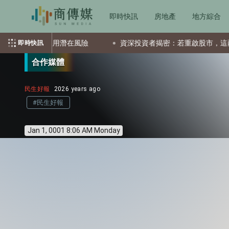
即時快訊
房地產
地方綜合
警示誤用潛在風險
資深投資者揭密：若重啟股市，這兩檔ETF會
即時快訊
合作媒體
民生好報
2026 years ago
#民生好報
Jan 1, 0001 8:06 AM Monday