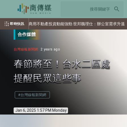
search
亞太商用不動產投資動能強勁 世邦魏理仕：辦公室需求升溫
即時快訊
合作媒體
台灣線報新聞網
2 years ago
春節將至！台水二區處
提醒民眾這些事
#台灣線報新聞網
Jan 6, 2025 1:57 PM Monday