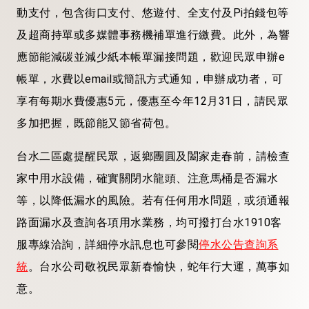
動支付，包含街口支付、悠遊付、全支付及Pi拍錢包等
及超商持單或多媒體事務機補單進行繳費。此外，為響
應節能減碳並減少紙本帳單漏接問題，歡迎民眾申辦e
帳單，水費以email或簡訊方式通知，申辦成功者，可
享有每期水費優惠5元，優惠至今年12月31日，請民眾
多加把握，既節能又節省荷包。
台水二區處提醒民眾，返鄉團圓及闔家走春前，請檢查
家中用水設備，確實關閉水龍頭、注意馬桶是否漏水
等，以降低漏水的風險。若有任何用水問題，或須通報
路面漏水及查詢各項用水業務，均可撥打台水1910客
服專線洽詢，詳細停水訊息也可參閱
停水公告查詢系
統
。台水公司敬祝民眾新春愉快，蛇年行大運，萬事如
意。