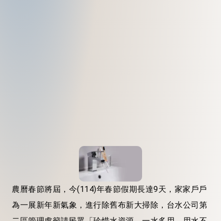
農曆春節將屆，今(114)年春節假期長達9天，家家戶戶
為一展新年新氣象，進行除舊布新大掃除，台水公司第
二區管理處籲請民眾「珍惜水資源，一水多用、用水不