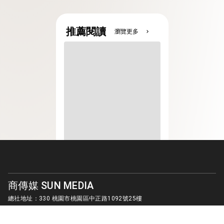
推薦閱讀
瀏覽更多
chevron_right
商傳媒 SUN MEDIA
總社地址：330 桃園市桃園區中正路1092號25樓
客服信箱：
sunmedia1010@gmail.com