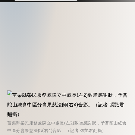
苗栗縣榮民服務處陳立中處長(左2)致贈感謝狀，予普陀山總會
中區分會果慈法師(右4)合影。（記者 張艷君翻攝）