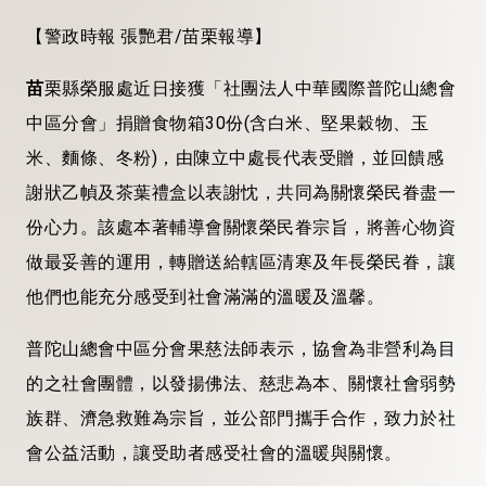
【警政時報
張艷君
/
苗栗報導】
苗
栗縣榮服處近日接獲「社團法人中華國際普陀山總會
中區分會」捐贈食物箱
30
份
(
含白米、堅果穀物、玉
米、麵條、冬粉
)
，由陳立中處長代表受贈，並回饋感
謝狀乙幀及茶葉禮盒以表謝忱，共同為關懷榮民眷盡一
份心力。該處本著輔導會關懷榮民眷宗旨，將善心物資
做最妥善的運用，轉贈送給轄區清寒及年長榮民眷，讓
他們也能充分感受到社會滿滿的溫暖及溫馨。
普陀山總會中區分會果慈法師表示，協會為非營利為目
的之社會團體，以發揚佛法、慈悲為本、關懷社會弱勢
族群、濟急救難為宗旨，並公部門攜手合作，致力於社
會公益活動，讓受助者感受社會的溫暖與關懷。