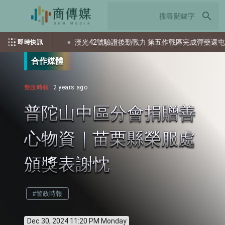
search
多少個資？
漢光42號驗證後勤戰力 第五作戰區完成彈藥還屯整備
即時快訊
合作媒體
警政時報
2 years ago
普陀山中區分會捐贈善
心物資｜苗栗縣榮服處
頒獎表謝忱
#警政時報
Dec 30, 2024 11:20 PM Monday