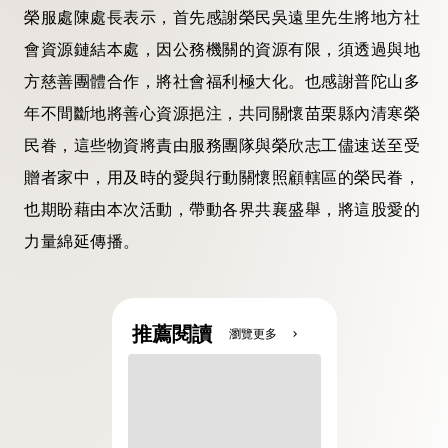
榮服處陳處長表示，首先感謝榮民吳遠里先生將地方社
會資源鏈結本處，因公務機關的資源有限，須透過與地
方慈善團體合作，將社會福利極大化。也感謝普陀山多
年不間斷地將善心資源挹注，共同關懷苗栗縣內清寒榮
民眷，這些物資將責由服務團隊與榮欣志工儘速送至受
贈者家中，用及時的愛與行動關懷照顧轄區的榮民眷，
也期盼藉由本次活動，帶動各界共襄盛舉，將這股愛的
力量綿延傳播。
推薦閱讀
瀏覽更多
chevron_right