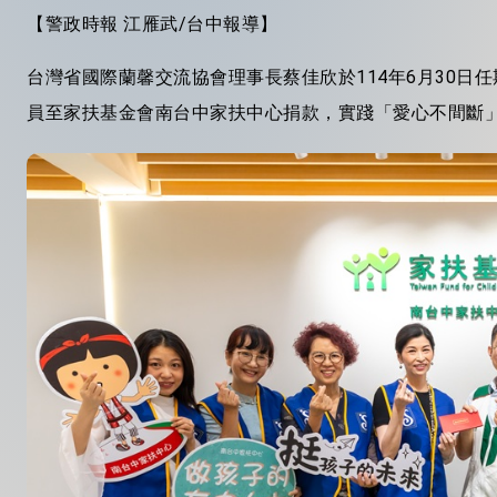
【警政時報 江雁武/台中報導】
台
灣省國際蘭馨交流協會理事長蔡佳欣於114年6月30
員至家扶基金會南台中家扶中心捐款，實踐「愛心不間斷