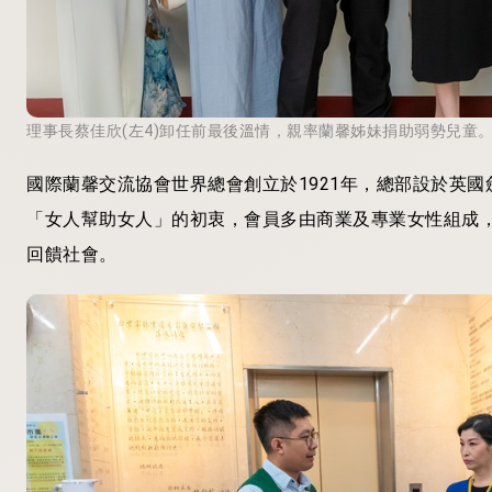
理事長蔡佳欣(左4)卸任前最後溫情，親率蘭馨姊妹捐助弱勢兒童。
國際蘭馨交流協會世界總會創立於1921年，總部設於英國
「女人幫助女人」的初衷，會員多由商業及專業女性組成
回饋社會。