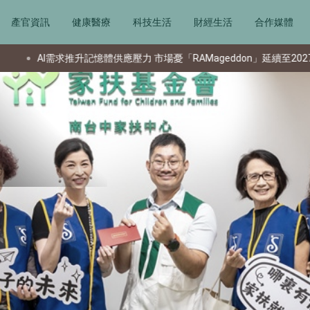
產官資訊
健康醫療
科技生活
財經生活
合作媒體
憂「RAMageddon」延續至2027年
港城大許樹源教授無線充電