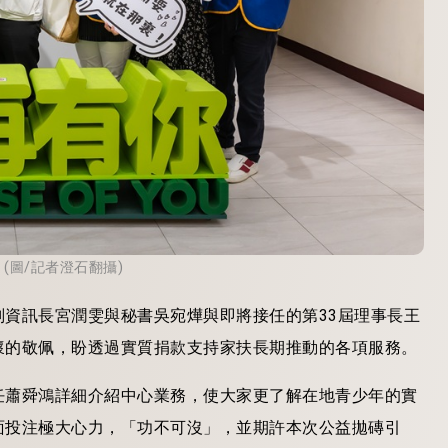
(圖/記者澄石翻攝)
資訊長宮潤雯與秘書吳宛燁與即將接任的第33屆理事長王
懷的敬佩，盼透過實質捐款支持家扶長期推動的各項服務。
任蕭舜鴻詳細介紹中心業務，使大家更了解在地青少年的實
面投注極大心力，「功不可沒」，並期許本次公益拋磚引