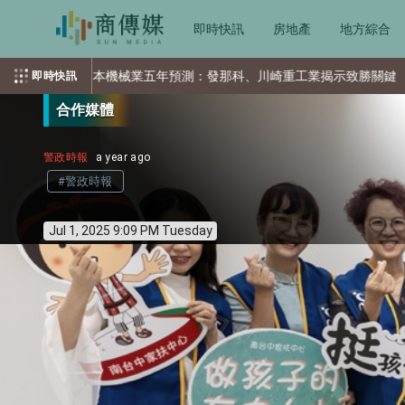
即時快訊
房地產
地方綜合
發那科、川崎重工業揭示致勝關鍵
AI需求推升記憶體供應壓力 市場
即時快訊
合作媒體
警政時報
a year ago
#警政時報
Jul 1, 2025 9:09 PM Tuesday