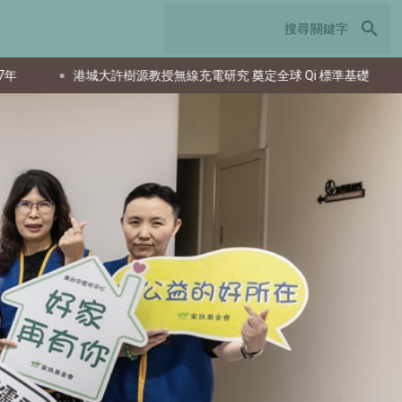
search
研究 奠定全球 Qi 標準基礎
鋪路能源與AI未來：美國交通基