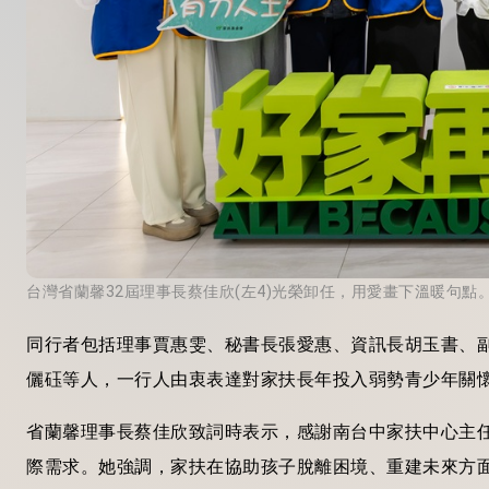
台灣省蘭馨32屆理事長蔡佳欣(左4)光榮卸任，用愛畫下溫暖句點。
同行者包括理事賈惠雯、秘書長張愛惠、資訊長胡玉書、副
儷砡等人，一行人由衷表達對家扶長年投入弱勢青少年關
省蘭馨理事長蔡佳欣致詞時表示，感謝南台中家扶中心主
際需求。她強調，家扶在協助孩子脫離困境、重建未來方