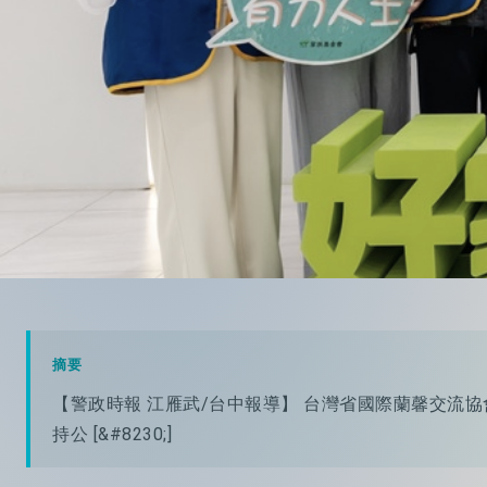
摘要
【警政時報 江雁武/台中報導】 台灣省國際蘭馨交流協
持公 [&#8230;]