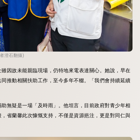
者澄石翻攝)
士雖因故未能親臨現場，仍特地來電表達關心。她說，早在
共同推動相關扶助工作，至今多年不輟。「我們會持續延續
捐助無疑是一場「及時雨」。他坦言，目前政府對青少年相
畫，省蘭馨此次慷慨支持，不僅是資源挹注，更是對同仁與