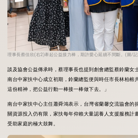
理事長蔡佳欣(右2)牽起公益接力棒，期許愛心延續不間斷。(圖/記
談及協會公益傳承時，蔡理事長也提到創會總監蔡鈴蘭女
南台中家扶中心成立初期，鈴蘭總監便與時任市長林柏榕
這份精神，把公益行動一棒接一棒做下去。」
南台中家扶中心主任蕭舜鴻表示，台灣省蘭馨交流協會的
關資源投入仍有限，家扶每年仰賴大量認養人支援服務計
受助家庭的極大鼓舞。