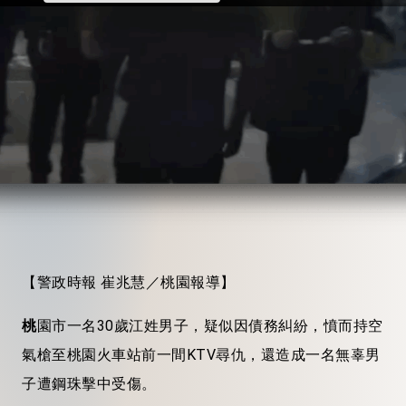
【警政時報 崔兆慧／桃園報導】
桃
園市一名30歲江姓男子，疑似因債務糾紛，憤而持空
氣槍至桃園火車站前一間KTV尋仇，還造成一名無辜男
子遭鋼珠擊中受傷。