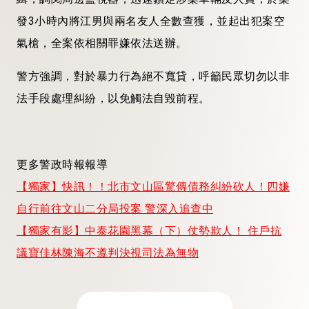
發3小時內將江男與兩名友人全數查獲，並起出犯案空
氣槍，全案依相關罪嫌依法送辦。
警方強調，對於暴力行為絕不寬貸，呼籲民眾切勿以非
法手段處理糾紛，以免觸法自毀前程。
更多警政時報報導
【獨家】快訊！！北市文山區驚傳債務糾紛砍人！四嫌
自行前往文山二分局投案 警深入追查中
【獨家有影】中泰花園黑幕（下）仗勢欺人！ 住戶抗
議寶佳林陳海不遵判決視司法為無物