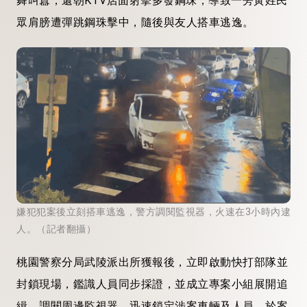
舞叫囂，還朝KTV店面射擊多發鋼珠，導致一旁黃姓民
眾肩膀遭彈跳鋼珠擊中，隨後與友人搭車逃逸。
嫌犯犯案後立刻搭車逃逸，警方調閱監視器，火速在3小時內逮
人。（記者翻攝）
桃園警察分局武陵派出所獲報後，立即啟動快打部隊並
封鎖現場，鑑識人員同步採證，並成立專案小組展開追
緝，調閱周邊監視器，迅速鎖定涉案車輛及人員，於案