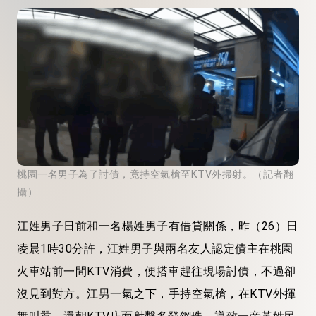
桃園一名男子為了討債，竟持空氣槍至KTV外掃射。（記者翻
攝）
江姓男子日前和一名楊姓男子有借貸關係，昨（26）日
凌晨1時30分許，江姓男子與兩名友人認定債主在桃園
火車站前一間KTV消費，便搭車趕往現場討債，不過卻
沒見到對方。江男一氣之下，手持空氣槍，在KTV外揮