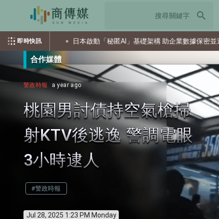
search
信道攻擊
日本啟動「秘匿AI」基礎架構 助企業數據保密並運用AI
即時快訊
合作媒體
警政時報
a year ago
桃園男討債持空氣槍掃
射KTV後逃逸 警調電眼
3小時逮人
#警政時報
Jul 28, 2025 1:23 PM Monday