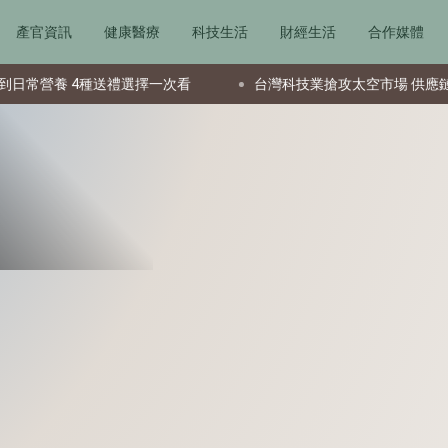
產官資訊
健康醫療
科技生活
財經生活
合作媒體
 4種送禮選擇一次看
台灣科技業搶攻太空市場 供應鏈成全球