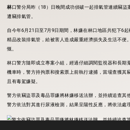
林
口警分局昨（18）日晚間成功偵破一起排氣管連續竊盜
遭竊排氣管。
自今年6月21日至7月9日期間，林嫌在林口地區共犯下6
精品改裝排氣管，給被害人造成嚴重經濟損失及生活不便
慨。
林口警方隨即成立專案小組，經過仔細調閱監視器和長期
機車時，警方持拘票和搜索票上前執行逮捕，當場查獲其
且有毒駕嫌疑。
警方依竊盜罪及毒品罪嫌將林嫌移送法辦，並持續追查其
警方依法對其進行尿液檢測，結果呈陽性反應，將依法處
警方依竊盜罪及毒品罪嫌將林嫌移送法辦，並持續追查其他贓物流