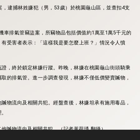
案，逮捕林姓嫌犯（男，53歲）於桃園龜山區，並查扣4支
起機車排氣管竊盜案，所竊物品包括價值約1萬至1萬5千元的
。有受害者表示：「這樣我是要怎麼上班？」情況令人憤
蒐證，終於鎖定林嫌行蹤。昨晚，林嫌在桃園龜山街頭騎乘
竊取的排氣管。進一步調查發現，林嫌不僅低價變賣贓物，
他贓物流向及相關共犯。經盤查後，林嫌坦承有施用毒品，
理。
向及相關共犯。（記者黃荷琇 翻攝）