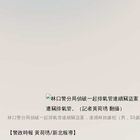
林口警分局偵破一起排氣管連續竊盜案，逮捕林姓嫌犯（男，53歲
【警政時報 黃荷琇/新北報導】