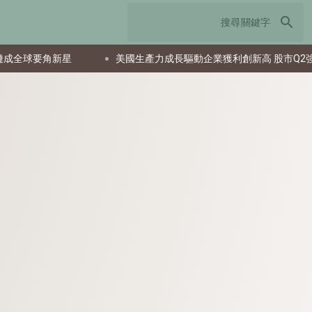
search
要角新星
美國生產力成長驅動企業獲利創新高 股市Q2強勁反彈