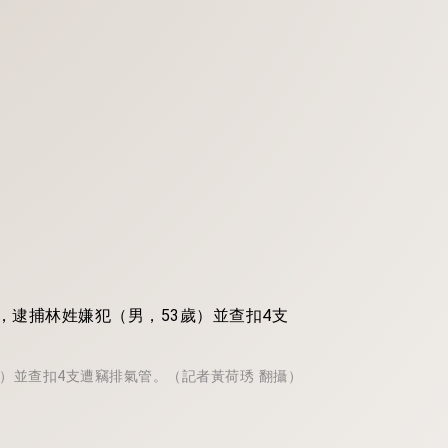
）並查扣4支遭竊排氣管。（記者黃荷琇 翻攝）