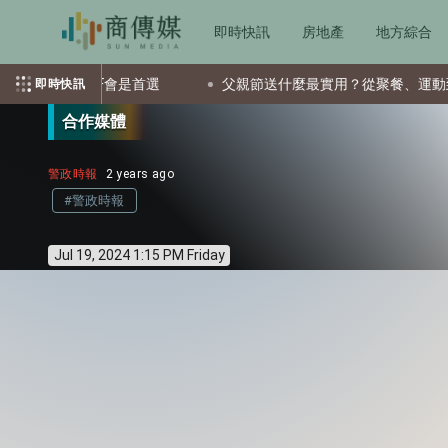
即時快訊
房地產
地方綜合
檔ETF會是首選
父親節送什麼最實用？從聚餐、運動到日常營養
即時快訊
合作媒體
警政時報
2 years ago
#警政時報
Jul 19, 2024 1:15 PM Friday