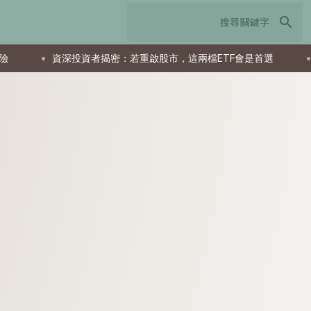
search
資深投資者揭密：若重啟股市，這兩檔ETF會是首選
父親節送