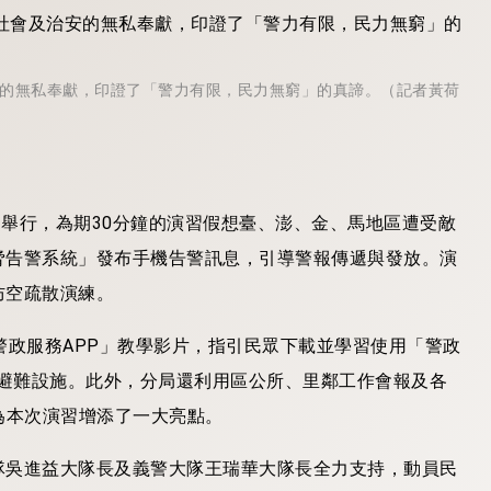
安的無私奉獻，印證了「警力有限，民力無窮」的真諦。（記者黃荷
成功舉行，為期30分鐘的演習假想臺、澎、金、馬地區遭受敵
脅告警系統」發布手機告警訊息，引導警報傳遞與發放。演
防空疏散演練。
警政服務APP」教學影片，指引民眾下載並學習使用「警政
空避難設施。此外，分局還利用區公所、里鄰工作會報及各
為本次演習增添了一大亮點。
隊吳進益大隊長及義警大隊王瑞華大隊長全力支持，動員民