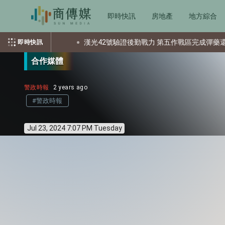
即時快訊
房地產
地方綜合
少個資？
漢光42號驗證後勤戰力 第五作戰區完成彈藥還屯整備
即時快訊
合作媒體
警政時報
2 years ago
#警政時報
Jul 23, 2024 7:07 PM Tuesday