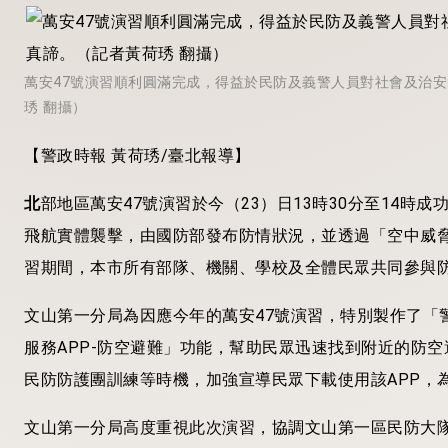
萬安47號演習順利圓滿完成，得益於民防及義警人員對社會及治
琇 翻攝）
【警政時報 黃荷琇/臺北報導】
北
部地區萬安47號演習於今（23）日13時30分至14時
飛航實體襲擊，由國防部發布防情狀況，並透過「空中威
習期間，本市所有部隊、機關、學校及全體民眾共同參與
文山第一分局為因應今年的萬安47號演習，特別製作了「
服務APP-防空避難」功能，幫助民眾迅速找到附近的防
民防防護團訓練等時機，加強宣導民眾下載使用該APP，
文山第一分局高度重視此次演習，協調文山第一區民防大