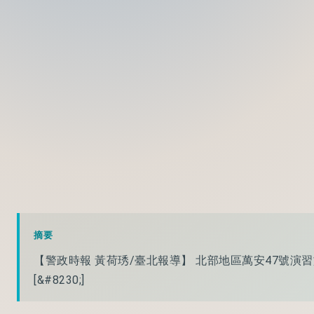
摘要
【警政時報 黃荷琇/臺北報導】 北部地區萬安47號演習
[&#8230;]