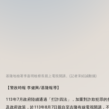
基隆地檢署李嘉明檢察長親上電視開講。(記者宋紹誠翻攝)
【警政時報 李健興/基隆報導】
113
年7月政府陸續通過「打詐四法」，加重對詐欺犯罪的
及政府政策，於113年8月7日親自至吉隆有線電視開講