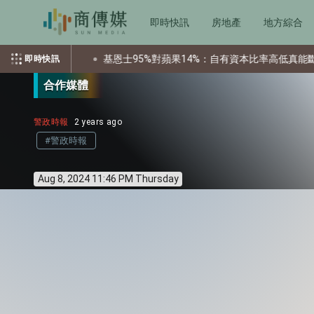
即時快訊
房地產
地方綜合
美股
基恩士95%對蘋果14%：自有資本比率高低真能斷定企業好
即時快訊
合作媒體
警政時報
2 years ago
#警政時報
Aug 8, 2024 11:46 PM Thursday