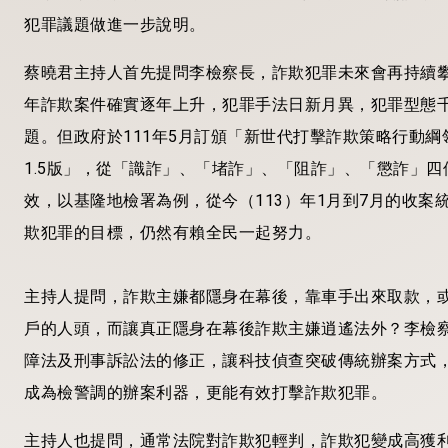
犯罪議題做進一步說明。
蔡曉君主持人首先提問李檢察長，詐欺犯罪未來會再持續攀
年詐欺案件確實逐年上升，犯罪手法日新月異，犯罪型態
題。但政府於111年5月訂頒「新世代打擊詐欺策略行動綱
1.5版」，從「識詐」、「堵詐」、「阻詐」、「懲詐」
效，以基隆地檢署為例，從今（113）年1月到7月的收
欺犯罪的目標，仍然有賴全民一起努力。
主持人提問，詐欺主嫌都隱身在幕後，靠車手出來取款，
戶的人頭，而讓真正隱身在幕後詐欺主嫌逍遙法外？李檢
障法及刑事訴訟法的修正，讓科技偵查突破傳統辦案方式，
成為檢警調的辦案利器，更能有效打擊詐欺犯罪。
主持人也提問，通常法院對詐欺犯輕判，詐欺犯變成高獲