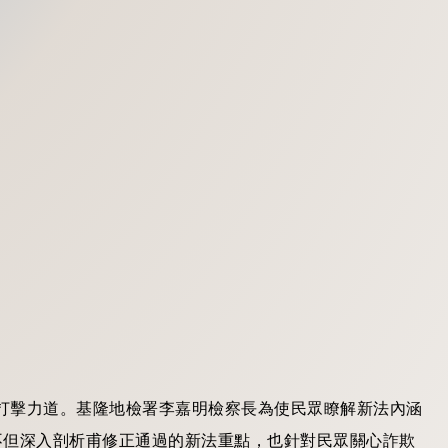
打擊力道。基隆地檢署李嘉明檢察長為使民眾瞭解新法內涵
，不但深入剖析甫修正通過的新法重點，也針對民眾關心詐欺