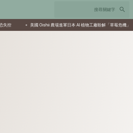
search
美國 Oishii 農場進軍日本 AI 植物工廠盼解「草莓危機」
臺