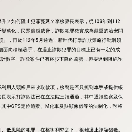
升？如何阻止犯罪蔓延？李檢察長表示，從108年到112
千變萬化，民眾倍感威脅，詐欺犯罪確實成為嚴重的治安問
領」，再於112年5月通過「新世代打擊詐欺策略行動綱領
四個面向積極著手，在遏止詐欺犯罪的目標上已有一定的成
案統計數字，詐欺案件已有逐步下降的趨勢，但要達到阻絕詐
或利用人頭帳戶來收取款項，檢警是否只抓到車手或提供帳
察長表示打詐四法已在立法院三讀通過，其中通訊監察及保
其中GPS定位追蹤、M化車及熱顯像儀等的法制化，對將
利、低風險的犯罪，在權衡利弊之下，很難遏止詐騙猖獗。