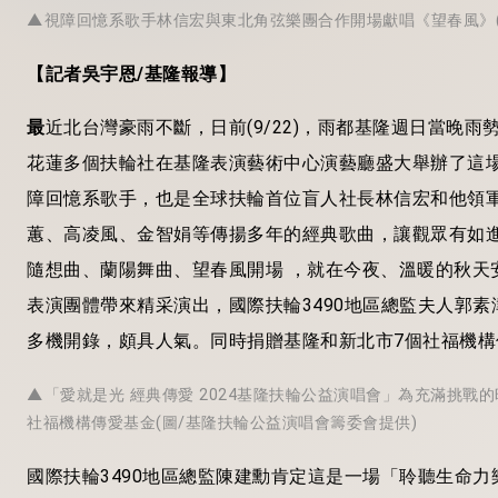
▲視障回憶系歌手林信宏與東北角弦樂團合作開場獻唱《望春風》(
【記者吳宇恩/基隆報導】
最
近北台灣豪雨不斷，日前(9/22)，雨都基隆週日當晚雨
花蓮多個扶輪社在基隆表演藝術中心演藝廳盛大舉辦了這場
障回憶系歌手，也是全球扶輪首位盲人社長林信宏和他領
蕙、高凌風、金智娟等傳揚多年的經典歌曲，讓觀眾有如
隨想曲、蘭陽舞曲、望春風開場 ，就在今夜、溫暖的秋天
表演團體帶來精采演出，國際扶輪3490地區總監夫人郭
多機開錄，頗具人氣。同時捐贈基隆和新北市7個社福機
▲「愛就是光 經典傳愛 2024基隆扶輪公益演唱會」為充滿挑
社福機構傳愛基金(圖/基隆扶輪公益演唱會籌委會提供)
國際扶輪3490地區總監陳建勳肯定這是一場「聆聽生命