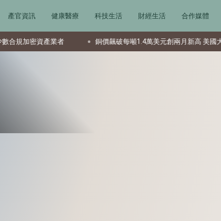
產官資訊
健康醫療
科技生活
財經生活
合作媒體
資產業者
銅價飆破每噸1.4萬美元創兩月新高 美國大量進口加劇供