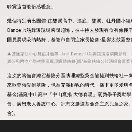
聆賞這首歌倍感暖意。
幾個特別演出團體-由雙溪高中、澳底、雙溪、牡丹國小組成
Dance It熱舞讓現場瞬間超嗨，被主持人發現有位有像極
團員展現吸睛熱舞，基隆市自閉症家長協會-星響太鼓團整
▲基隆家扶中心舞蹈才藝隊-Just Dance It熱舞讓現場瞬間超
麗莎和兩位小學生團員展現吸睛熱舞(圖/基隆扶輪公益演唱會籌委
這次的籌備會總召基隆分區助理總監吳金龍提到扶輪社一
來歌聲傳愛到基隆，也為充滿挑戰的時代，播下更多愛與
基金(基隆中山高中「中山鷹揚 大德春暖」弱勢學子獎助
會、廣恩老人養護中心、計志文勝道基金會主恩兒童之家
會)。
▲基隆市自閉症家長協會-星響太鼓團整齊節奏，鼓動人心。 (圖/