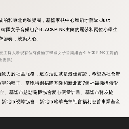
的和東北角弦樂團，基隆家扶中心舞蹈才藝隊-Just
了韓國女子音樂組合BLACKPINK主舞的麗莎和兩位小學生
齊節奏，鼓動人心。
嗨，被主持人發現有位有像極了韓國女子音樂組合BLACKPINK主舞的
會提供)
向致力於社區服務，這次活動就是最佳實證，希望為社會帶
希望的種子。當晚特別捐贈基隆和新北市7個社福機構傳愛
學金、基隆市慈悲關懷協會愛心便當計畫、基隆市腎友協
、新北市視障協會、新北市瑤華先主社會福利慈善事業基金
基隆扶輪公益演唱會籌委會提供)