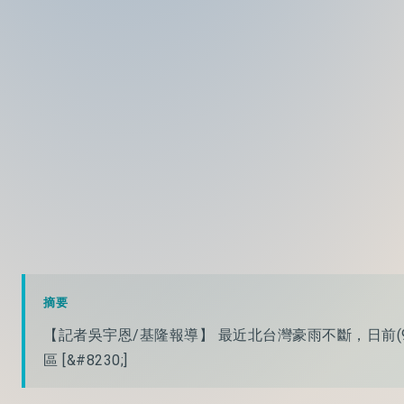
摘要
【記者吳宇恩/基隆報導】 最近北台灣豪雨不斷，日前(9
區 [&#8230;]