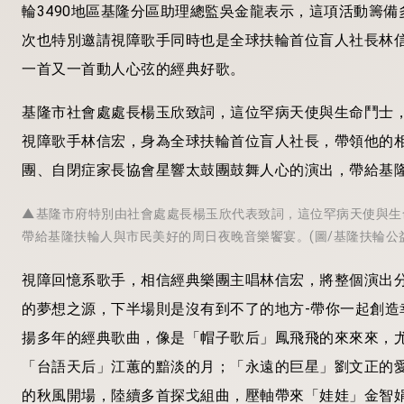
輪3490地區基隆分區助理總監吳金龍表示，這項活動籌
次也特別邀請視障歌手同時也是全球扶輪首位盲人社長林
一首又一首動人心弦的經典好歌。
基隆市社會處處長楊玉欣致詞，這位罕病天使與生命鬥士
視障歌手林信宏，身為全球扶輪首位盲人社長，帶領他的
團、自閉症家長協會星響太鼓團鼓舞人心的演出，帶給基
▲基隆市府特別由社會處處長楊玉欣代表致詞，這位罕病天使與生
帶給基隆扶輪人與市民美好的周日夜晚音樂饗宴。(圖/基隆扶輪公
視障回憶系歌手，相信經典樂團主唱林信宏，將整個演出分
的夢想之源，下半場則是沒有到不了的地方-帶你一起創造
揚多年的經典歌曲，像是「帽子歌后」鳳飛飛的來來來，
「台語天后」江蕙的黯淡的月；「永遠的巨星」劉文正的
的秋風開場，陸續多首探戈組曲，壓軸帶來「娃娃」金智