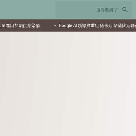
search
應緊俏
Google AI 領導層重組 德米斯·哈薩比斯轉任主席牽動策略