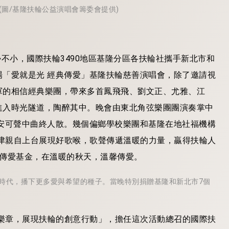
圖/基隆扶輪公益演唱會籌委會提供)
勢不小，國際扶輪3490地區基隆分區各扶輪社攜手新北市和
「愛就是光 經典傳愛」基隆扶輪慈善演唱會，除了邀請視
軍的相信經典樂團，帶來多首鳳飛飛、劉文正、尤雅、江
進入時光隧道，陶醉其中。晚會由東北角弦樂團團演奏掌中
安可聲中曲終人散。幾個偏鄉學校樂團和基隆在地社福機構
素津親自上台展現好歌喉，歌聲傳遞溫暖的力量，贏得扶輪人
構傳愛基金，在溫暖的秋天，溫馨傳愛。
戰的時代，播下更多愛與希望的種子。當晚特別捐贈基隆和新北市7個
力樂章，展現扶輪的創意行動」，擔任這次活動總召的國際扶