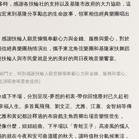
備多時，感謝各扶輪社的支持以及基隆市政府的大力協助，這
信宏來到基隆分享勵志的生命故事，領軍相信經典樂團唱出
，感謝扶輪人願意慷慨奉獻心力與金錢、服務與愛心，對於
相信經典樂團熱情演出，攜手東北角弦樂團和基隆家扶舞蹈
隆扶輪人與市民愛就是光的美好的周日夜晚音樂饗宴。
命鬥士，特別感謝扶輪人願意慷慨奉獻心力與金錢，服務與愛心。
益演唱會籌委會提供)
成下半場，分別呈現-夢想的初衷-帶你回憶塵封已久起初
幸福人生。多首鳳飛飛、劉文正、尤雅、江蕙、金智娟等傳
尤雅和黃妃都詮釋過的布袋戲主角西卿出場音樂恨世生，
愛像什麼，妞妞組曲。下半場以「青蛙王子」高凌風的惱人
娟的就在今夜和安可曲溫暖的秋天，讓時值秋分氣候漸涼，