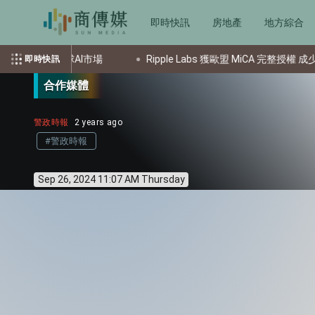
即時快訊
房地產
地方綜合
AI市場
Ripple Labs 獲歐盟 MiCA 完整授權 成少數合規加密
即時快訊
合作媒體
警政時報
2 years ago
#警政時報
Sep 26, 2024 11:07 AM Thursday