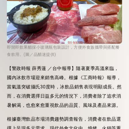
即開即飲果醋採小玻璃瓶包裝設計，方便外食族攜帶與搭配餐
食飲用。(圖／品醋迷提供)
【警政時報 薛秀蓮 ／台中報導】隨著夏季高溫來臨，
國內冰飲市場迎來銷售高峰。根據《工商時報》報導，
當氣溫突破攝氏30度時，冰飲品銷售表現明顯成長。然
而，在消費選擇日益多元的情況下，消費者除了追求消
暑解渴，也愈來愈重視飲品的品質、風味及產品來源。
根據臺灣飲品市場消費趨勢調查報告，消費者在飲品選
擇上呈現多元需求。現代外食文化中，燒烤、火鍋等重