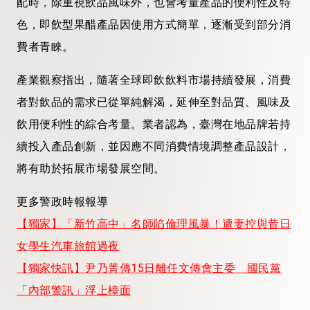
配時，除重視飲品風味外，也會考量產品的便利性及特
色，即飲型果醋產品因使用方式簡單，逐漸受到部分消
費者青睞。
產業觀察指出，隨著全球即飲飲料市場持續發展，消費
者對飲品的需求已從單純解渴，延伸至對品質、風味及
飲用便利性的綜合考量。業者認為，臺灣在地品牌若持
續投入產品創新，並因應不同消費情境調整產品設計，
將有助於拓展市場發展空間。
更多警政時報報導
【獨家】「新竹高中」名師陷倫理風暴！遭妻控與昔日
女學生汽車旅館過夜
【獨家快訊】尹乃菁傳15日離任文傳會主委 國民黨
「內部警訊」浮上檯面