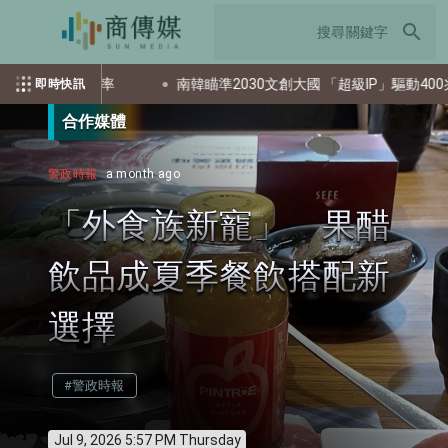
search
資評估效率
南韓瞄準2030文創大國 「超級IP」驅動400兆韓元目
即時快訊
合作媒體
警政時報
a month ago
「外食族新寵」 果醋
飲品成夏季餐飲搭配新
選擇
#警政時報
Jul 9, 2026 5:57 PM Thursday