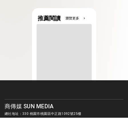
推薦閱讀
瀏覽更多
chevron_right
商傳媒 SUN MEDIA
總社地址：330 桃園市桃園區中正路1092號25樓
客服信箱：
sunmedia1010@gmail.com