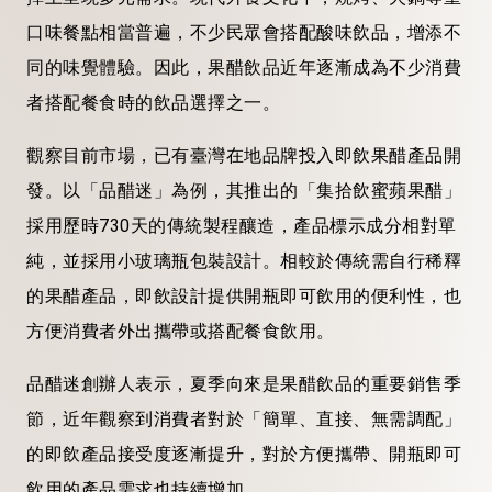
口味餐點相當普遍，不少民眾會搭配酸味飲品，增添不
同的味覺體驗。因此，果醋飲品近年逐漸成為不少消費
者搭配餐食時的飲品選擇之一。
觀察目前市場，已有臺灣在地品牌投入即飲果醋產品開
發。以「品醋迷」為例，其推出的「集拾飲蜜蘋果醋」
採用歷時730天的傳統製程釀造，產品標示成分相對單
純，並採用小玻璃瓶包裝設計。相較於傳統需自行稀釋
的果醋產品，即飲設計提供開瓶即可飲用的便利性，也
方便消費者外出攜帶或搭配餐食飲用。
品醋迷創辦人表示，夏季向來是果醋飲品的重要銷售季
節，近年觀察到消費者對於「簡單、直接、無需調配」
的即飲產品接受度逐漸提升，對於方便攜帶、開瓶即可
飲用的產品需求也持續增加。