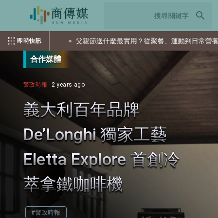
search
父親節送什麼最實用？從聚餐、運動到日常營養 4種送禮選擇一次
即時快訊
合作媒體
警政時報
2 years ago
義大利百年品牌
De’Longhi 獨家工藝
Eletta Explore 首創冷
萃拿鐵咖啡機
#警政時報