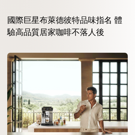
國際巨星布萊德彼特品味指名 體
驗高品質居家咖啡不落人後