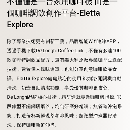
不僅僅是一台家用咖啡機 而是一
個咖啡調飲創作平台-Eletta
Explore
除了專業技術更有創新工藝，品牌智能Wifi連線APP，
透過手機下載De’Longhi Coffee Link，不僅有多達100
款咖啡特調飲品配方，還有義大利原廠專業咖啡豆適配
技術，建置個人風味選單，也能分享創意咖啡飲品食
譜。Eletta Explore處處貼心的使用者功能-開關機自動
清洗，奶壺自動清潔功能，享受優質咖啡更省心。
De’Longhi品牌核心技術，精研造就專業咖啡機指標: 13
段錐型不鏽鋼研磨器，均勻研磨好精細；無管道沖泡系
統，打造每杯新鮮現萃咖啡風味；超微型沖煮器好清
洗，保持咖啡新鮮沖煮。