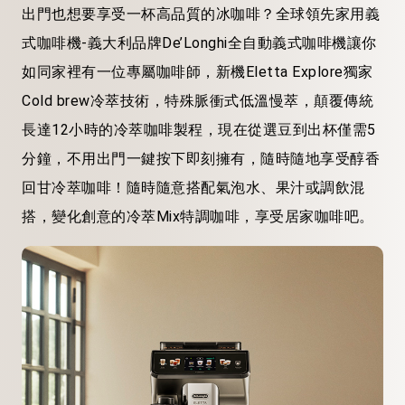
出門也想要享受一杯高品質的冰咖啡？全球領先家用義
式咖啡機-義大利品牌De’Longhi全自動義式咖啡機讓你
如同家裡有一位專屬咖啡師，新機Eletta Explore獨家
Cold brew冷萃技術，特殊脈衝式低溫慢萃，顛覆傳統
長達12小時的冷萃咖啡製程，現在從選豆到出杯僅需5
分鐘，不用出門一鍵按下即刻擁有，隨時隨地享受醇香
回甘冷萃咖啡！隨時隨意搭配氣泡水、果汁或調飲混
搭，變化創意的冷萃Mix特調咖啡，享受居家咖啡吧。