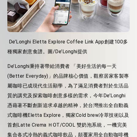
De’Longhi Eletta Explore Coffee Link App創建100多
種獨家創意食譜。圖/De’Longhi提供
De’Longhi秉持著帶給消費者 「美好生活的每一天
(Better Everyday)」的品牌核心價值，觀察居家客製專
屬咖啡已成現代生活顯學，為了滿足消費者對於生活品
質的講究及探索咖啡創意多樣的需求，今年De’Longhi
憑藉著不斷創新追求卓越的精神，於台灣推出全自動義
式咖啡機Eletta Explore，獨家Cold brew冷萃技術以及
首創Latte Crema ＨOT/COOL 雙奶泡系統，一機完美
集合各式冷熱的義式咖啡飲品，顛覆家用全自動咖啡機