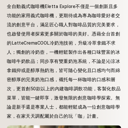
全自動義式咖啡機Eletta Explore不僅是一個創新且多
功能的家用義式咖啡機，更期待成為專為咖啡愛好者交
流的創意平台，滿足匠心職人對咖啡品質的完美要求，
也啟發使用者探索更多關於咖啡的美好。憑藉全台首創
的LatteCremaCOOL冷奶泡技術，升級冷萃拿鐵不求
人；獨創的冷奶壺，一機輕鬆製作出各種口味豐富的冰
咖啡牛奶飲品；同步享有雙重奶泡系統，不論是沁涼冰
拿鐵抑或是醇厚熱奶泡，皆可隨心變化且口感均勻而綿
密醇厚的完美奶泡口感，襯托每一杯咖啡的口感和層
次，更首創50款以上的內建咖啡調飲功能，客製化飲品
菜單，皆能一鍵即享，激發無限的創意咖啡學探索。無
論是新手還是專業人士，都能輕鬆成為一位創意咖啡學
家，在家天天調配屬於自己的玩「咖」計畫。