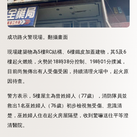
成功路火警現場。翻攝畫面
現場建築物為5樓RC結構、6樓鐵皮加蓋建物，其5及6
樓起火燃燒，火勢於18時38分控制、19時01分撲滅，
目前尚無傳出有人受傷受困，持續清理火場中，起火原
因待查。
警方表示，5樓屋主為曾姓婦人（77歲），消防隊員並
救出1名巫姓婦人（76歲）初步檢視無受傷、意識清
楚，巫姓婦人住在起火房屋隔壁，收到驚嚇送往平等澄
清醫院。