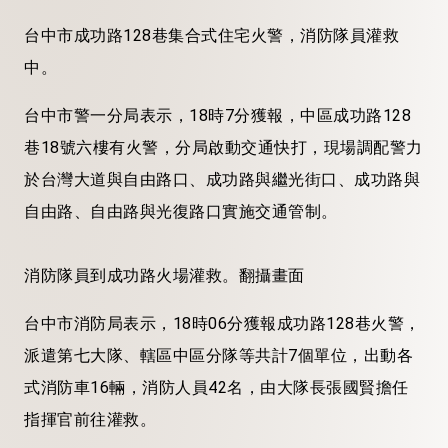
台中市成功路128巷集合式住宅火警，消防隊員灌救
中。
台中市警一分局表示，18時7分獲報，中區成功路128
巷18號六樓有火警，分局啟動交通快打，現場調配警力
於台灣大道與自由路口、成功路與繼光街口、成功路與
自由路、自由路與光復路口實施交通管制。
消防隊員到成功路火場灌救。翻攝畫面
台中市消防局表示，18時06分獲報成功路128巷火警，
派遣第七大隊、轄區中區分隊等共計7個單位，出動各
式消防車16輛，消防人員42名，由大隊長張國賢擔任
指揮官前往灌救。