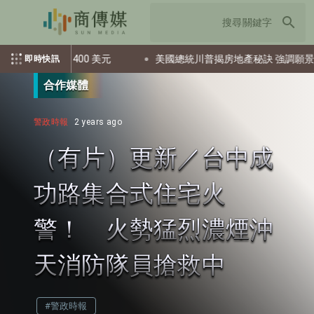
search
 400 美元
美國總統川普揭房地產秘訣 強調願景與策略佈局
即時快訊
合作媒體
警政時報
2 years ago
（有片）更新／台中成
功路集合式住宅火
警！ 火勢猛烈濃煙沖
天消防隊員搶救中
#警政時報