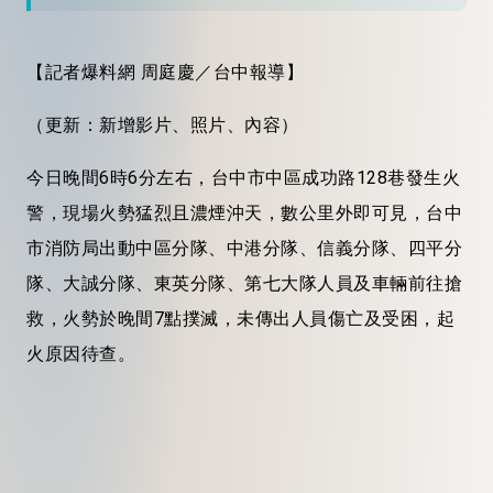
【記者爆料網 周庭慶／台中報導】
（更新：新增影片、照片、內容）
今日晚間6時6分左右，台中市中區成功路128巷發生火
警，現場火勢猛烈且濃煙沖天，數公里外即可見，台中
市消防局出動中區分隊、中港分隊、信義分隊、四平分
隊、大誠分隊、東英分隊、第七大隊人員及車輛前往搶
救，火勢於晚間7點撲滅，未傳出人員傷亡及受困，起
火原因待查。