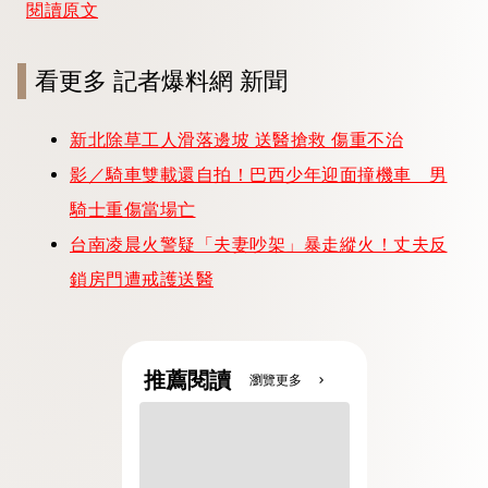
閱讀原文
看更多 記者爆料網 新聞
新北除草工人滑落邊坡 送醫搶救 傷重不治
影／騎車雙載還自拍！巴西少年迎面撞機車 男
騎士重傷當場亡
台南凌晨火警疑「夫妻吵架」暴走縱火！丈夫反
鎖房門遭戒護送醫
推薦閱讀
瀏覽更多
chevron_right